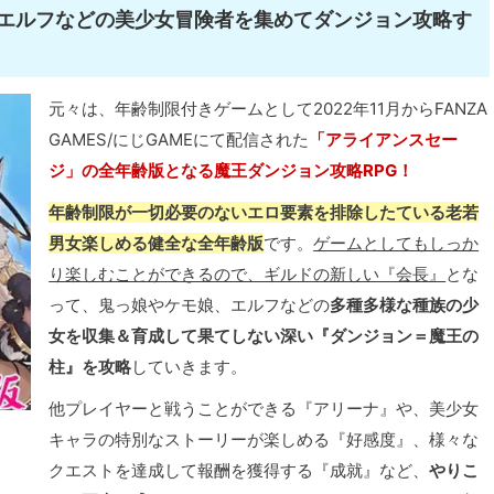
エルフなどの美少女冒険者を集めてダンジョン攻略す
元々は、年齢制限付きゲームとして2022年11月からFANZA
GAMES/にじGAMEにて配信された
「アライアンスセー
ジ」の全年齢版となる魔王ダンジョン攻略RPG！
年齢制限が一切必要のないエロ要素を排除したている老若
男女楽しめる健全な全年齢版
です。
ゲームとしてもしっか
り楽しむことができるので、ギルドの新しい『会長』
とな
って、鬼っ娘やケモ娘、エルフなどの
多種多様な種族の少
女を収集＆育成して果てしない深い『ダンジョン＝魔王の
柱』を攻略
していきます。
他プレイヤーと戦うことができる『アリーナ』や、美少女
キャラの特別なストーリーが楽しめる『好感度』、様々な
クエストを達成して報酬を獲得する『成就』など、
やりこ