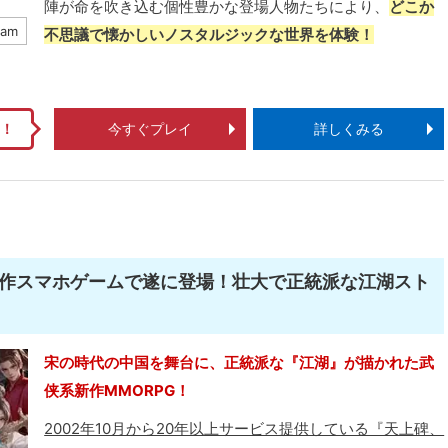
陣が命を吹き込む個性豊かな登場人物たちにより、
どこか
eam
不思議で懐かしいノスタルジックな世界を体験！
い！
今すぐプレイ
詳しくみる
新作スマホゲームで遂に登場！壮大で正統派な江湖スト
宋の時代の中国を舞台に、正統派な『江湖』が描かれた武
侠系新作MMORPG！
2002年10月から20年以上サービス提供している『天上碑、