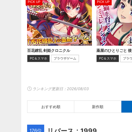
PICK UP
PICK UP
百花繚乱 剣姫クロニクル
薬屋のひとりごと 
PC＆スマホ
ブラウザゲーム
PC＆スマホ
ブラ
ランキング更新日：
2026/08/03
おすすめ順
新作順
リバース：1999
176位