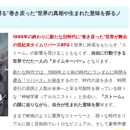
遡る“巻き戻った”世界の真相や生まれた意味を探るノ
！
1999年の終わりに新たな旧時代に“巻き戻った”世界が舞台
の世紀末タイムリバースRPG！
世界に終焉をもたらす『ス
トーム』の影響を受けることもなくず、
自由に行動できる
世界でだた一人の『タイムキーパー』
となります。
新たな時代では、1999年より前の時代にランダムに時間を
遡る『リバース』が発生
するので、時代の波を歩き、時間
逆行の原因と人類が未来へと至る可能性を探っている様々
な『神秘学家（アルカニスト）』と出会い、
『ストーム』
の謎に迫りながら、自分が生まれた意味を探り
ます。
まるで映画のように重厚なストーリーと、様々な時代をリ
アルに描く芸術的でレトロなビジュアル、そして豪華声優