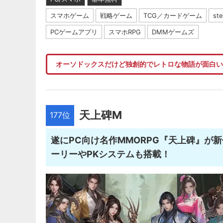
スマホゲーム
戦略ゲーム
TCG／カードゲーム
st
PCゲームアプリ
スマホRPG
DMMゲームズ
オーソドックスだけど独創的でレトロな物語が面白
天上碑M
177位
遂にPC向け名作MMORPG『天上碑』が
ーリーやPKシステムも搭載！