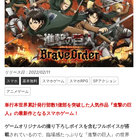
リリース日：2022/02/11
スマホ
基本無料
スマホゲーム
スマホRPG
SPアクション
アニメゲーム
単行本世界累計発行部数1億部を突破した人気作品『進撃の巨
人』の最新作となるスマホゲーム！
ゲームオリジナルの撮り下ろしボイスを含むフルボイスが搭
載
されているので、臨場感たっぷりな『進撃の巨人』の世界