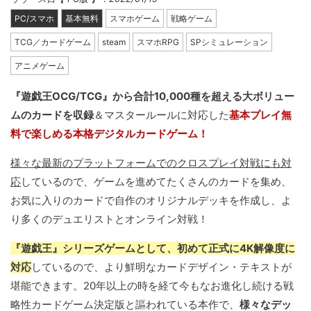
PC/スマホ
基本無料
スマホゲーム
戦略ゲーム
TCG／カードゲーム
steam
スマホRPG
SPシミュレーション
アニメゲーム
『遊戯王OCG/TCG』から合計10,000種を超える大ボリュー
ムのカードを収録
＆マスタールールに対応した
基本プレイ無
料で楽しめる本格デジタルカードゲーム！
様々な最新のプラットフォームでのクロスプレイ対戦にも対
応
しているので、ゲームを進めてたくさんのカードを集め、
お気に入りのカードで自作のオリジナルデッキを作成し、よ
り多くのデュエリストとオンライン対戦！
『遊戯王』シリーズゲームとして、初めて正式に4K解像度に
対応
しているので、より鮮明なカードデザイン・テキストが
堪能できます。20年以上の時を経て今もなお進化し続ける戦
略性カードゲーム決定版と謳われている本作で、
様々なデッ