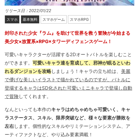
リリース日：2022/01/22
スマホ
基本無料
スマホゲーム
スマホRPG
封印された少女『ラム』を助けて世界を救う冒険が今始まる
美少女×放置系×RPG×タワーディフェンスゲーム！
可愛いキャラクターが活躍する2Dオートバトルを楽しむこと
ができます。
可愛いキャラ達を育成して、邪神が眠るといわ
れるダンジョンを攻略
しましょう！キャラの立ち絵は、
美麗
で儚げな美しいイラストで描かれているのですが、バトルに
登場するキャラはSD化された可愛いミニキャラで登場し自動
で冒険
してくれます。
なんといっても本作の
キャラはめちゃめちゃ可愛いく、キャ
ラステータス、スキル、限界突破など、様々な要素が勝敗を
左右
します。個性的なスキルやリミテーションシステム、ア
ーティファクトなど、やり込み要素満載！