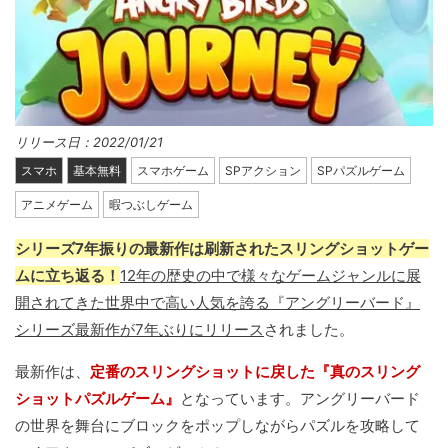
リリース日：2022/01/21
スマホ
基本無料
スマホゲーム
SPアクション
SPパズルゲーム
アニメゲーム
暇つぶしゲーム
シリーズ7年振りの最新作は刷新されたスリングショットゲー
ムに立ち返る！
12年の歴史の中で様々なゲームジャンルに展
開されてきた世界中で高い人気を誇る『アングリーバード』
シリーズ最新作が7年ぶりにリリース
されました。
最新作は、
定番のスリングショットに戻した『真のスリング
ショットパズルゲーム』
となっています。アングリーバード
の世界を舞台にブロックをポップしながらパズルを攻略して