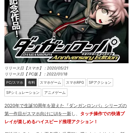
リリース日【スマホ】：2020/05/21
リリース日【 PC版 】：2022/01/18
PC/スマホ
有料
スマホゲーム
スマホRPG
SPアクション
SPシミュレーション
アニメゲーム
2020年で生誕10周年を迎えた『ダンガンロンパ』シリーズの
第一作目がスマホ向けにUIを一新
し、
タッチ操作での快適プ
レイが楽しめるハイスピード推理アクション！