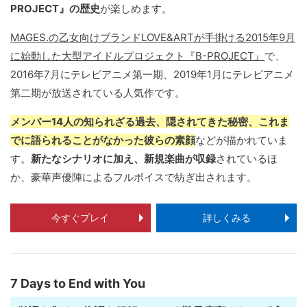
PROJECT』の歴史
が楽しめます。
MAGES.の乙女向けブランドLOVE&ARTが手掛ける2015年9月
に始動した大型アイドルプロジェクト『B-PROJECT』
で、
2016年7月にテレビアニメ第一期、2019年1月にテレビアニメ
第二期が放送されている人気作です。
メンバー14人の知られざる過去、隠されてきた秘密、これま
でに語られることがなかった彼らの素顔
などが描かれていま
す。
新たなシナリオに加え、新規楽曲が収録
されているほ
か、豪華声優陣によるフルボイスで紡ぎ出されます。
今すぐプレイ
詳しくみる
7 Days to End with You