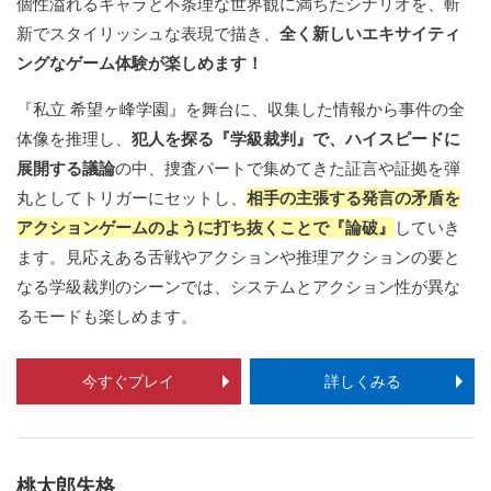
個性溢れるキャラと不条理な世界観に満ちたシナリオを、斬
新でスタイリッシュな表現で描き、
全く新しいエキサイティ
ングなゲーム体験が楽しめます！
『私立 希望ヶ峰学園』を舞台に、収集した情報から事件の全
体像を推理し、
犯人を探る『学級裁判』で、ハイスピードに
展開する議論
の中、捜査パートで集めてきた証言や証拠を弾
丸としてトリガーにセットし、
相手の主張する発言の矛盾を
アクションゲームのように打ち抜くことで『論破』
していき
ます。見応えある舌戦やアクションや推理アクションの要と
なる学級裁判のシーンでは、システムとアクション性が異な
るモードも楽しめます。
今すぐプレイ
詳しくみる
桃太郎失格