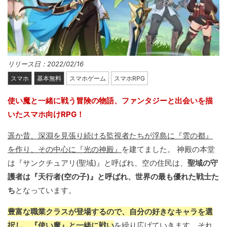
リリース日：2022/02/16
スマホ
基本無料
スマホゲーム
スマホRPG
使い魔と一緒に戦う冒険の物語、ファンタジーと出会いを描
いたスマホ向けRPG！
遥か昔、深淵を見張り続ける監視者たちが浮島に『雲の都』
を作り、その中心に『光の神殿』
を建てました。 神殿の本堂
は『サンクチュアリ(聖域)』と呼ばれ、空の住民は、
聖域の守
護者は『天行者(空の子)』と呼ばれ、世界の最も優れた戦士た
ち
となっています。
豊富な職業クラスが登場するので、自分の好きなキャラを選
択し、『使い魔』と一緒に戦い
を繰り広げていきます。それ