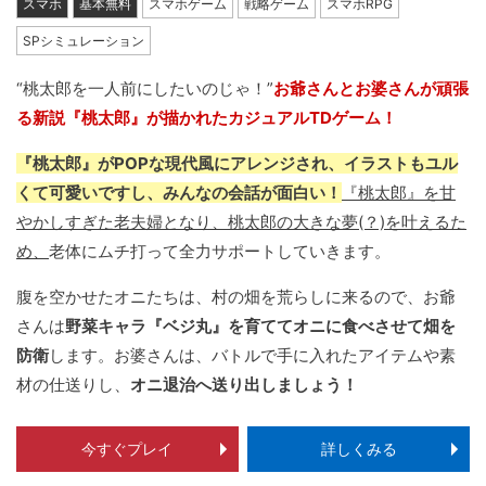
スマホ
基本無料
スマホゲーム
戦略ゲーム
スマホRPG
SPシミュレーション
“桃太郎を一人前にしたいのじゃ！”
お爺さんとお婆さんが頑張
る新説『桃太郎』が描かれたカジュアルTDゲーム！
『桃太郎』がPOPな現代風にアレンジされ、イラストもユル
くて可愛いですし、みんなの会話が面白い！
『桃太郎』を甘
やかしすぎた老夫婦となり、桃太郎の大きな夢(？)を叶えるた
め、
老体にムチ打って全力サポートしていきます。
腹を空かせたオニたちは、村の畑を荒らしに来るので、お爺
さんは
野菜キャラ『ベジ丸』を育ててオニに食べさせて畑を
防衛
します。お婆さんは、バトルで手に入れたアイテムや素
材の仕送りし、
オニ退治へ送り出しましょう！
今すぐプレイ
詳しくみる