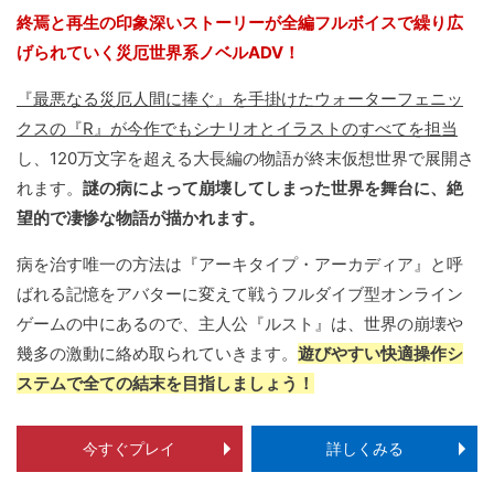
終焉と再生の印象深いストーリーが全編フルボイスで繰り広
げられていく災厄世界系ノベルADV！
『最悪なる災厄人間に捧ぐ』を手掛けたウォーターフェニッ
クスの『R』が今作でもシナリオとイラストのすべてを担当
し、120万文字を超える大長編の物語が終末仮想世界で展開さ
れます。
謎の病によって崩壊してしまった世界を舞台に、絶
望的で凄惨な物語が描かれます。
病を治す唯一の方法は『アーキタイプ・アーカディア』と呼
ばれる記憶をアバターに変えて戦うフルダイブ型オンライン
ゲームの中にあるので、主人公『ルスト』は、世界の崩壊や
幾多の激動に絡め取られていきます。
遊びやすい快適操作シ
ステムで全ての結末を目指しましょう！
今すぐプレイ
詳しくみる