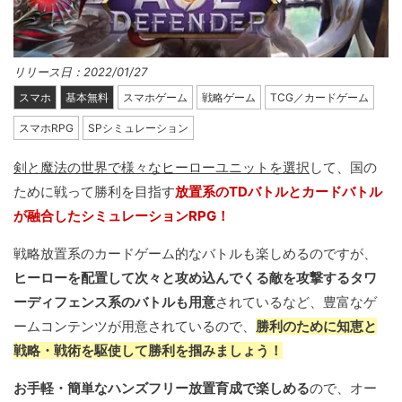
リリース日：2022/01/27
スマホ
基本無料
スマホゲーム
戦略ゲーム
TCG／カードゲーム
スマホRPG
SPシミュレーション
剣と魔法の世界で様々なヒーローユニットを選択
して、国の
ために戦って勝利を目指す
放置系のTDバトルとカードバトル
が融合したシミュレーションRPG！
戦略放置系のカードゲーム的なバトルも楽しめるのですが、
ヒーローを配置して次々と攻め込んでくる敵を攻撃するタワ
ーディフェンス系のバトルも用意
されているなど、豊富なゲ
ームコンテンツが用意されているので、
勝利のために知恵と
戦略・戦術を駆使して勝利を掴みましょう！
お手軽・簡単なハンズフリー放置育成で楽しめる
ので、オー