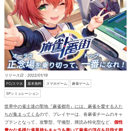
リリース日：2022/01/19
PC/スマホ
基本無料
スマホゲーム
麻雀ゲーム
SPシミュレーション
世界中の雀士達の聖地『麻雀都市』には、麻雀を愛する人た
ちが集まってくる
ので、プレイヤーは、各麻雀チームのキャ
プテンとなって、攻撃型、守備型、牌読み特化型など、
個性
豊かな多様な雀風持ちキャラを率いて麻雀の頂点を目指す都