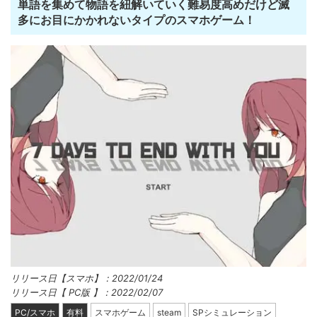
単語を集めて物語を紐解いていく難易度高めだけど滅
多にお目にかかれないタイプのスマホゲーム！
リリース日【スマホ】：2022/01/24
リリース日【 PC版 】：2022/02/07
PC/スマホ
有料
スマホゲーム
steam
SPシミュレーション