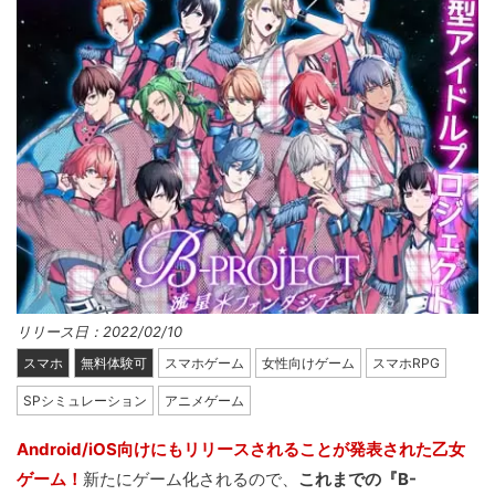
リリース日：2022/02/10
スマホ
無料体験可
スマホゲーム
女性向けゲーム
スマホRPG
SPシミュレーション
アニメゲーム
Android/iOS向けにもリリースされることが発表された乙女
ゲーム！
新たにゲーム化されるので、
これまでの『B-