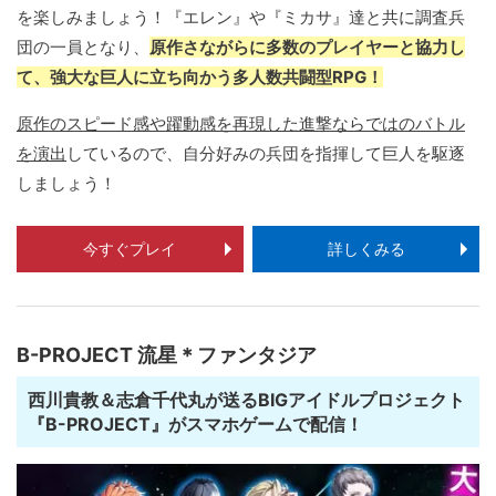
を楽しみましょう！『エレン』や『ミカサ』達と共に調査兵
団の一員となり、
原作さながらに多数のプレイヤーと協力し
て、強大な巨人に立ち向かう多人数共闘型RPG！
原作のスピード感や躍動感を再現した進撃ならではのバトル
を演出
しているので、自分好みの兵団を指揮して巨人を駆逐
しましょう！
今すぐプレイ
詳しくみる
B-PROJECT 流星＊ファンタジア
西川貴教＆志倉千代丸が送るBIGアイドルプロジェクト
『B-PROJECT』がスマホゲームで配信！