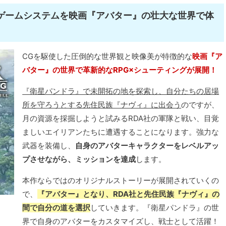
たゲームシステムを映画『アバター』の壮大な世界で体
CGを駆使した圧倒的な世界観と映像美が特徴的な
映画『ア
バター』の世界で革新的なRPG×シューティングが展開！
『衛星パンドラ』で未開拓の地を探索し、自分たちの居場
所を守ろうとする先住民族『ナヴィ』に出会う
のですが、
月の資源を採掘しようと試みるRDA社の軍隊と戦い、目覚
ましいエイリアンたちに遭遇することになります。強力な
武器を装備し、
自身のアバターキャラクターをレベルアッ
プさせながら、ミッションを達成
します。
本作ならではのオリジナルストーリーが展開されていくの
で、
『アバター』となり、RDA社と先住民族『ナヴィ』の
間で自分の道を選択
していきます。『衛星パンドラ』の世
界で自身のアバターをカスタマイズし、戦士として活躍！