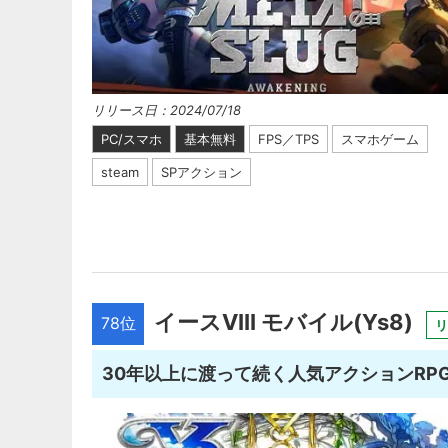
リリース日：2024/07/18
PC/スマホ
基本無料
FPS／TPS
スマホゲーム
steam
SPアクション
イースVIII モバイル(Ys8)
78位
リ
30年以上に渡って続く人気アクションRP