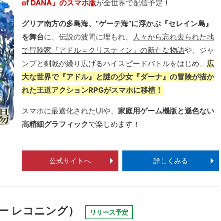
of DANA』のスマホ版
が全世界で配信予定！
グリア南方の多島海、“ゲーテ海”に浮かぶ『セレイン島』
を舞台
に、伝説の波間に埋もれ、
人々から忘れ去られた地
で冒険家『アドル＝クリスティン』の新たな物語
や、ジャ
ンプと剣戟が繰り広げるハイスピードバトルをはじめ、
広
大な世界で『アドル』と謎の少女『ダーナ』の冒険が描か
れた王道アクションRPGがスマホに移植！
スマホに最適化されたUIや、
家庭用ゲーム機版と遜色ない
高精細グラフィック
で楽しめます！
公式サイトへ
詳しくみる
アバター レコニング）
リリース予定