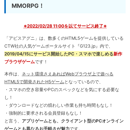
MMORPG！
※2022/02/28 11:00を以てサービス終了※
「アビスアグニ」は、数多くのHTML5ゲームを提供している
CTW社の人気ゲームポータルサイト『G123.jp』内で、
2019/04/15にサービス開始したPC・スマホで楽しめる
新作
ブラウザゲーム
です！
本作は、
ネット環境さえあればWebブラウザ上で遊べる
HTML5で開発されたH5ゲーム
となっているので、
・スマホの空き容量やPCのスペックなどを気にする必要な
し！
・ダウンロードなどの煩わしい作業も持ち時間もなし！
・強制的に要求される会員登録もなし！
と言う、
アプリゲームとも、クライアント型のPCオンライン
ゲームとも異なるお手軽さが魅力
です。