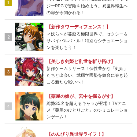
1
ジーRPGで冒険を始めよう。異世界転生へ
の扉が今開かれる！
【新作タワーディフェンス！】
＜奴ら＞が蔓延る極限世界で、セクシー＆
2
サバイバルバトル！特別なシチュエーショ
ンを楽しもう！
【美しき剣姫と乱世を斬り拓け】
新作ゲームリリース！個性豊かな「剣姫」
3
たちと出会い、武應学園塾を舞台に巻き起
こる新たな戦いへ！
【薬屋の娘が、宮中を揺るがす】
総勢35名を超えるキャラが登場！TVアニ
4
メ『薬屋のひとりごと』のシミュレーショ
ンゲーム！
【のんびり異世界ライフ！】