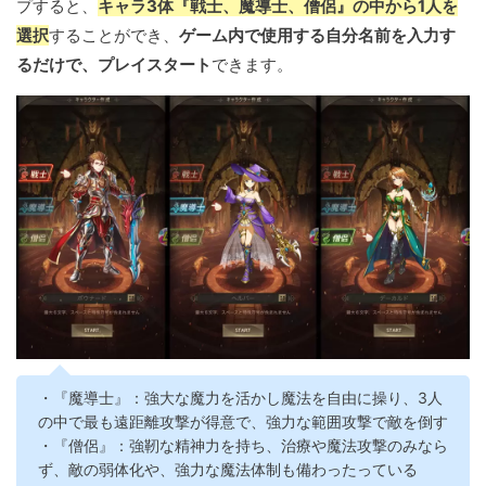
プすると、
キャラ3体『戦士、魔導士、僧侶』の中から1人を
選択
することができ、
ゲーム内で使用する自分名前を入力す
るだけで、プレイスタート
できます。
・『魔導士』：強大な魔力を活かし魔法を自由に操り、3人
の中で最も遠距離攻撃が得意で、強力な範囲攻撃で敵を倒す
・『僧侶』：強靭な精神力を持ち、治療や魔法攻撃のみなら
ず、敵の弱体化や、強力な魔法体制も備わったっている