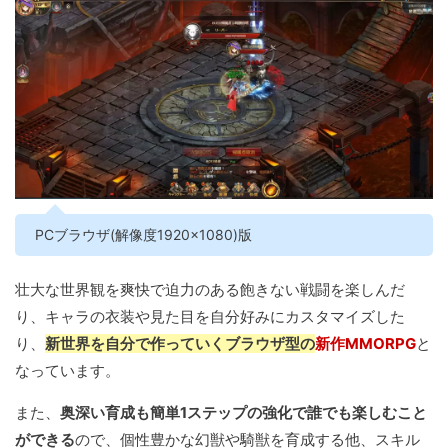
PCブラウザ(解像度1920×1080)版
壮大な世界観を爽快で迫力のある飽きない戦闘を楽しんだ
り、キャラの衣装や見た目を自分好みにカスタマイズした
り、
新世界を自分で作っていくブラウザ型の
新作MMORPG
と
なっています。
また、
奥深い育成も簡単1ステップの強化で誰でも楽しむこと
ができる
ので、個性豊かな幻獣や騎獣を育成する他、スキル