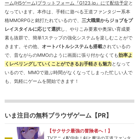
ーム(H5ゲーム)プラットフォーム『G123.jp』にて配信予定
と
なっています。本作は、手軽に遊べる王道ファンタジー系本
格MMORPGと銘打たれているので、
三大職業からジョブをプ
レイスタイルに応じて選択
し、やりこみ要素や奥深い育成要
素も抜群で、簡単1ステップの強化システムを楽しむことがで
きます。その他、
オートバトルシステムも搭載
されているの
で、昔ながらのMMOのように画面に張り付かなくても
効率よ
くレベリングしていくことができるお手軽さも魅力
となって
いるので、MMOで遊ぶ時間がなくなってしまった忙しい人で
も、気軽にゲームを開始できます！
いま注目の無料ブラウザゲーム【PR】
【サクサク最強の冒険者へ！】
TVアニメ配信中！剣と魔法の王道ファンタ