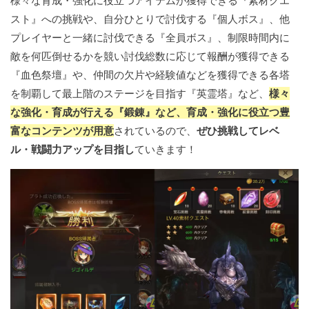
様々な育成・強化に役立つアイテムが獲得できる『素材クエ
スト』への挑戦や、自分ひとりで討伐する『個人ボス』、他
プレイヤーと一緒に討伐できる『全員ボス』、制限時間内に
敵を何匹倒せるかを競い討伐総数に応じて報酬が獲得できる
『血色祭壇』や、仲間の欠片や経験値などを獲得できる各塔
を制覇して最上階のステージを目指す『英霊塔』など、
様々
な強化・育成が行える『鍛錬』など、育成・強化に役立つ豊
富なコンテンツが用意
されているので、
ぜひ挑戦してレベ
ル・戦闘力アップを目指し
ていきます！