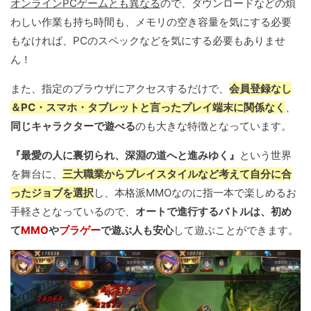
オンラインPCゲームとも異なる
ので、ダウンロードなどの煩
わしい作業も持ち時間も、メモリの空き容量を気にする必要
もなければ、PCのスペックなどを気にする必要もありませ
ん！
また、指定のブラウザにアクセスするだけで、
会員登録なし
＆PC・スマホ・タブレットと言ったプレイ端末に関係なく
、
同じキャラクターで遊べる
のも大きな特徴となっています。
『最愛の人に裏切られ、深淵の道へと進みゆく』
という世界
を舞台に、
三大職業からプレイスタイルなど考えて自分に合
ったジョブを選択
し、本格派MMOなのに指一本で楽しめるお
手軽さとなっているので、
オートで進行するバトルは、初め
て
MMO
や
ブラゲー
で遊ぶ人も安心
して遊ぶことができます。