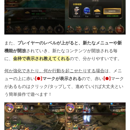
また、
プレイヤーのレベルが上がると、新たなメニューや新
機能が開放
されていき、新たなコンテンツが開放される毎
に、
金枠で表示され教えてくれる
ので、分かりやすいです。
何か強化できたり、何か行動を起こせたりする場合
は、メニ
ューの上に赤い
[●]
マークが表示される
ので、赤い
[●]
マーク
があるものはクリック/タップして、進めていけば大丈夫とい
う簡単操作で遊べます！