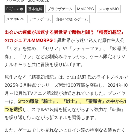
リリース日：2021/05/20
PC/スマホ
基本無料
ブラウザゲーム
MMORPG
スマホMMO
スマホRPG
アニメゲーム
出会いのあるゲーム
出会いの連鎖が加速する異世界で魔物と闘う『精霊幻想記』
のカジュアルMMORPG！
異世界から迷い込んだ原作主人公
『リオ』を始め、『セリア』や『ラティーファ』、『綾瀬 美
春』、『サラ』などお馴染みキャラから、ゲーム限定オリジ
ナルキャラと共に冒険を繰り広げます。
原作となる『精霊幻想記』は、北山 結莉 氏のライトノベルで
2025年3月時点でシリーズ累計300万部を突破し、2024年10
月～12月迄TVアニメ第2期が放送されていました。プレイヤ
ーは、
3つの職業『騎士』、『戦士』、『聖職者』の中から1
つを選択
し、スキルや装備を揃えながらより強力な『転職』
を繰り返し行いながら新スキルを習得します。
また、
ゲームでしか見れないヒロイン達の特別な衣装もたく