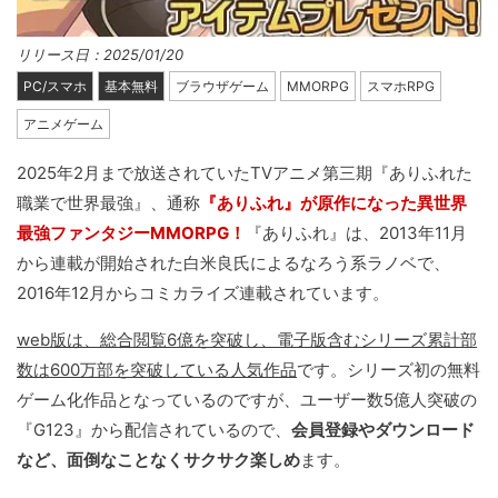
リリース日：2025/01/20
PC/スマホ
基本無料
ブラウザゲーム
MMORPG
スマホRPG
アニメゲーム
2025年2月まで放送されていたTVアニメ第三期『ありふれた
職業で世界最強』、通称
『ありふれ』が原作になった異世界
最強ファンタジーMMORPG！
『ありふれ』は、2013年11月
から連載が開始された白米良氏によるなろう系ラノベで、
2016年12月からコミカライズ連載されています。
web版は、総合閲覧6億を突破し、電子版含むシリーズ累計部
数は600万部を突破している人気作品
です。シリーズ初の無料
ゲーム化作品となっているのですが、ユーザー数5億人突破の
『G123』から配信されているので、
会員登録やダウンロード
など、面倒なことなくサクサク楽しめ
ます。