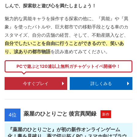
しんで、探索欲と遊び心を満たしましょう！
魅力的な異能キャラを操作する探索の他に、『異能』や『異
象』を使ったバトルや、巨大都市での移動手段となる車のカ
スタマイズ、自分の店舗の経営、そして、不動産購入など、
自分でしたいことを自由に行うことができるので、笑いあ
り、涙ありの都市物語
を読み進めてみてください。
PCで遊ぶと120連以上無料ガチャゲットイベ開催中！
今すぐプレイ
詳しくみる
薬屋のひとりごと 後宮異聞録
4位
新作
『薬屋のひとりごと』が初の新作オンラインゲーム
化！毒を見破り、薬で切り拓くPC・スマホ向けブラウ