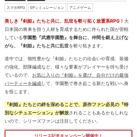
スマホRPG
SPシミュレーション
アニメゲーム
美しき『剣姫』たちと共に、乱世を斬り拓く放置系RPG！
大
日本国の将来を担う人材を育成するために作られた国が管轄
している
学園塾『武應学園塾』を舞台に、仲間を鍛え上げな
がら、『剣姫』たちと共に乱世
を斬り拓きます。
道中では、個性豊かな『剣姫』たちとの出会いや育成、装備
の強化、部隊編成など、様々な要素がプレイヤーを待ち受け
ているので、
お気に入りの『剣姫』を選び、自分だけの最強
パーティーを編成
して、学園塾で巻き起こる新たな戦いへ身
を投じます。
『剣姫』たちとの絆を深めることで、原作ファン必見の『特
別なシチュエーション』が解放
されることもあるかもしれな
いので、シリーズファンは注目してください。
リリース記念キャンペーン開催中！