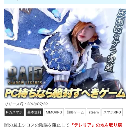
リリース日：2018/07/29
PC/スマホ
基本無料
MMORPG
戦略ゲーム
steam
スマホRPG
闇の君主シロスの陰謀を阻止して
『テレリア』の地を取り戻