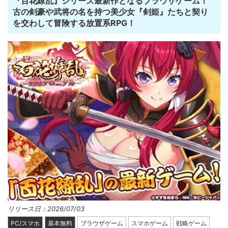
『百花繚乱』シリーズ最新作となるブラウザゲーム！
古の剣豪や武将の名を持つ美少女『剣姫』たちと契り
を交わして冒険する放置系RPG！
リリース日：2026/07/03
PC/スマホ
基本無料
ブラウザゲーム
スマホゲーム
戦略ゲーム