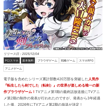
リリース日：2025/12/04
PC/スマホ
基本無料
ブラウザゲーム
戦略ゲーム
スマホRPG
アニメゲーム
電子版を含めたシリーズ累計部数420万部を突破した
人気作
『転生したら剣でした（転剣）』の世界が楽しめる唯一の新
作ブラウザゲーム！
TVアニメ第1期の最終話放送後にTVアニ
メ第2期の制作の発表が行われたのですが、発表から3年経過
した後、
2026年にTVアニメ第2期の放送が決定！