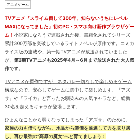
アニメゲーム
TVアニメ『スライム倒して300年、知らないうちにレベル
MAXになってました』初のPC・スマホ向け新作ブラウザゲー
ム！
小説家になろうで連載された後、書籍化されてシリーズ
累計300万部を突破しているライトノベルが原作です。コミカ
ライズ版の連載や、第一期TVアニメが放送されていました
が、
第2期TVアニメも2025年4月～6月まで放送された大人気
作
です。
TVアニメが原作ですが、ネタバレ一切なしで楽しめるゲーム
構成
なので、安心してゲームに集中して楽しめます。『アズ
サ』や『ライカ』と言ったお馴染みの人気キャラなど、総勢
30名を超えるキャラが登場します。
ひょんなことから弱くなってしまった『アズサ』のために、
家族の力も借りながら、水晶から装備を厳選して力を取り戻
し、再び最強の“高原の魔女”へと育てましょう！