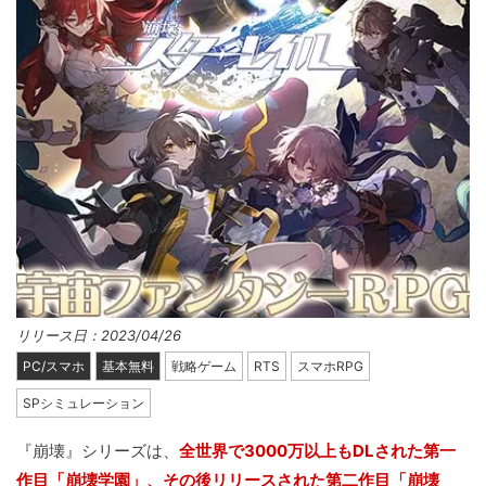
リリース日：2023/04/26
PC/スマホ
基本無料
戦略ゲーム
RTS
スマホRPG
SPシミュレーション
『崩壊』シリーズは、
全世界で3000万以上もDLされた第一
作目「崩壊学園」、その後リリースされた第二作目「崩壊