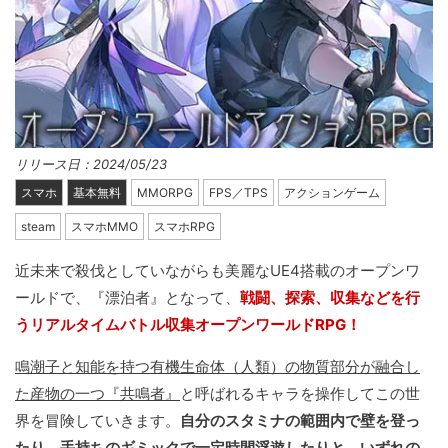
リリース日：2024/05/23
スマホ
基本無料
MMORPG
FPS／TPS
アクションゲーム
steam
スマホMMO
スマホRPG
近未来で殺伐としていながらも美麗なUE4搭載のオープンワ
ールドで、『漂泊者』となって、
戦闘、探索、収集などを行
うリアルタイムバトル収集オープンワールドRPG！
鳴潮子と知能を持つ有機生命体（人類）の物質部分が融合し
た産物の一つ『共鳴者』
と呼ばれるキャラを操作してこの世
界を冒険していきます。
自分のスタミナの範囲内で壁を登っ
たり、手持ちのギミックで一定時間浮遊したりと、いずれの