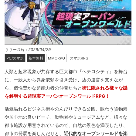
リリース日：2026/04/29
PC/スマホ
基本無料
MMORPG
スマホRPG
人類と超常現象が共存する巨大都市『ヘテロシティ』を舞台
に、一般人から異象依頼を引き受け、店の運営を支えなが
ら、個性豊かな超能力者の仲間たちと
街に隠される様々な謎
を解明する超現実アーバンオープンワールドRPG！
活気溢れるビジネス街やのんびりできる公園、賑わう貨物港
や居心地の良いビーチ、動物園やミュージアム
など、様々な
都市施設が用意されているので、自然の景色を満喫したり、
都市の発展を楽しんだりと、
近代的なオープンワールドを楽