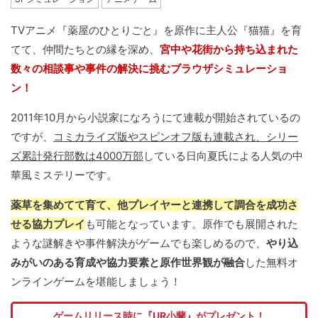
TVアニメ『薬屋のひとりごと』を原作に主人公『猫猫』を育
てて、仲間たちとの縁を深め、
宮中や花街から持ち込まれた
数々の相談事や事件の解決に挑むブラウザシミュレーショ
ン！
2011年10月から小説家になろうにて連載が開始されているの
ですが、
コミカライズ版やスピンオフ版も連載され、シリー
ズ累計発行部数は4000万部
している日向夏氏による人気の中
華風ミステリーです。
薬草を集めてて育て、他プレイヤーと連携して調合を成功さ
せる協力プレイ
も可能となっています。原作でも展開された
ような謎解きや事件解決がゲームでも楽しめるので、
やり込
みがいのある育成や協力要素と原作世界観が融合
した無料オ
ンラインゲームを堪能しましょう！
ゲームリリース時に『UR小蘭』がプレゼント！