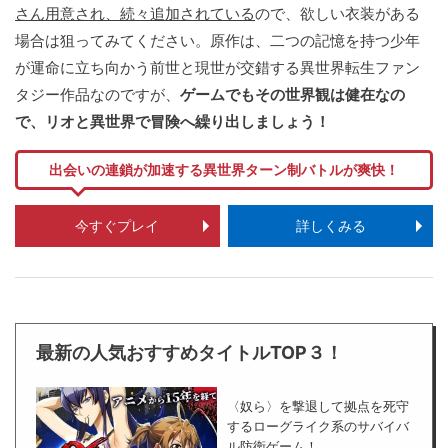
さん用意され、続々追加されている
ので、欲しい衣装がある
場合は狙ってみてください。原作は、二つの記憶を持つ少年
が運命に立ち向かう前世と現世が交錯する異世界転生ファン
タジー作品なのですが、
ゲームでもその世界観は健在なの
で、リオと異世界で冒険へ繰り出しましょう！
出会いの連鎖が加速する異世界ターン制バトルが爽快！
今すぐプレイ
詳しくみる
最新の人気おすすめタイトルTOP３！
〈奴ら〉を撃退して拠点を死守
するローグライク系のサバイバ
ル防衛ゲーム！