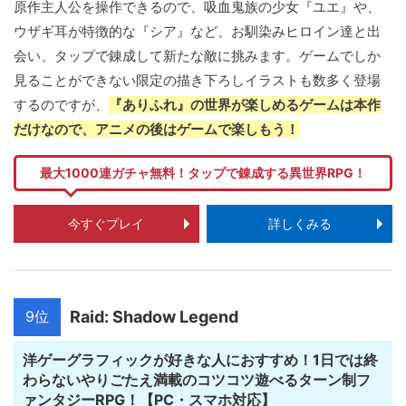
原作主人公を操作できるので、吸血鬼族の少女『ユエ』や、
ウザギ耳が特徴的な『シア』など、お馴染みヒロイン達と出
会い、タップで錬成して新たな敵に挑みます。ゲームでしか
見ることができない限定の描き下ろしイラストも数多く登場
するのですが、
『ありふれ』の世界が楽しめるゲームは本作
だけなので、アニメの後はゲームで楽しもう！
最大1000連ガチャ無料！タップで錬成する異世界RPG！
今すぐプレイ
詳しくみる
9位
Raid: Shadow Legend
洋ゲーグラフィックが好きな人におすすめ！1日では終
わらないやりごたえ満載のコツコツ遊べるターン制フ
ァンタジーRPG！【PC・スマホ対応】