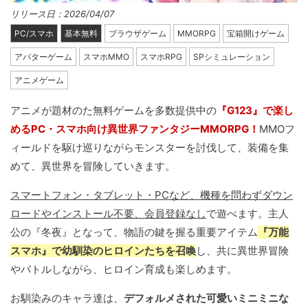
リリース日：2026/04/07
PC/スマホ
基本無料
ブラウザゲーム
MMORPG
宝箱開けゲーム
アバターゲーム
スマホMMO
スマホRPG
SPシミュレーション
アニメゲーム
アニメが題材のた無料ゲームを多数提供中の
『G123』で楽し
めるPC・スマホ向け異世界ファンタジーMMORPG！
MMOフ
ィールドを駆け巡りながらモンスターを討伐して、装備を集
めて、異世界を冒険していきます。
スマートフォン・タブレット・PCなど、機種を問わずダウン
ロードやインストール不要、会員登録なし
で遊べます。主人
公の『冬夜』となって、物語の鍵を握る重要アイテム
『万能
スマホ』で幼馴染のヒロインたちを召喚
し、共に異世界冒険
やバトルしながら、ヒロイン育成も楽しめます。
お馴染みのキャラ達は、
デフォルメされた可愛いミニミニな