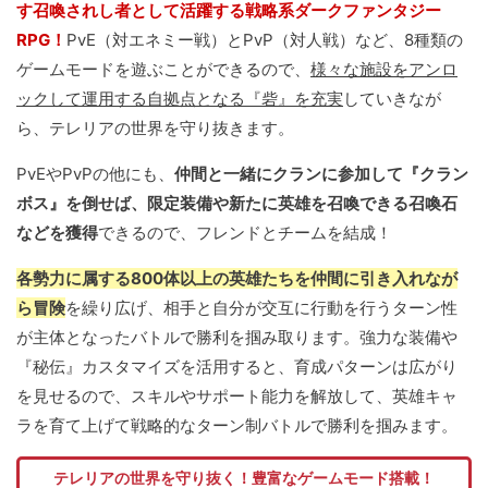
す召喚されし者として活躍する戦略系ダークファンタジー
RPG！
PvE（対エネミー戦）とPvP（対人戦）など、8種類の
ゲームモードを遊ぶことができるので、
様々な施設をアンロ
ックして運用する自拠点となる『砦』を充実
していきなが
ら、テレリアの世界を守り抜きます。
PvEやPvPの他にも、
仲間と一緒にクランに参加して『クラン
ボス』を倒せば、限定装備や新たに英雄を召喚できる召喚石
などを獲得
できるので、フレンドとチームを結成！
各勢力に属する800体以上の英雄たちを仲間に引き入れなが
ら冒険
を繰り広げ、相手と自分が交互に行動を行うターン性
が主体となったバトルで勝利を掴み取ります。強力な装備や
『秘伝』カスタマイズを活用すると、育成パターンは広がり
を見せるので、スキルやサポート能力を解放して、英雄キャ
ラを育て上げて戦略的なターン制バトルで勝利を掴みます。
テレリアの世界を守り抜く！豊富なゲームモード搭載！