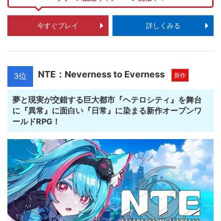
今すぐプレイ
詳しくみる
NTE：Neverness to Everness
3位
新作
夢と現実が交錯する巨大都市『ヘテロシティ』を舞台
に『異常』に面白い『日常』に染まる新作オープンワ
ールドRPG！