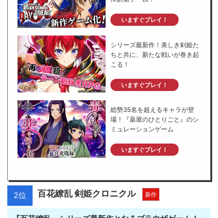
いますぐプレイ！
シリーズ最新作！美しき剣姫た
ちと共に、新たな戦いが巻き起
こる！
いますぐプレイ！
総勢35名を超えるキャラが登
場！『薬屋のひとりごと』のシ
ミュレーションゲーム
いますぐプレイ！
百花繚乱 剣姫クロニクル
2位
新作