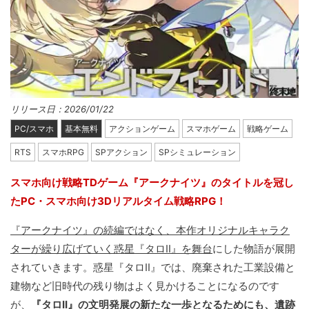
リリース日：2026/01/22
PC/スマホ
基本無料
アクションゲーム
スマホゲーム
戦略ゲーム
RTS
スマホRPG
SPアクション
SPシミュレーション
スマホ向け戦略TDゲーム『アークナイツ』のタイトルを冠し
たPC・スマホ向け3Dリアルタイム戦略RPG！
『アークナイツ』の続編ではなく、本作オリジナルキャラク
ターが繰り広げていく惑星『タロII』を舞台
にした物語が展開
されていきます。惑星『タロII』では、廃棄された工業設備と
建物など旧時代の残り物はよく見かけることになるのです
が、
『タロII』の文明発展の新たな一歩となるためにも、遺跡