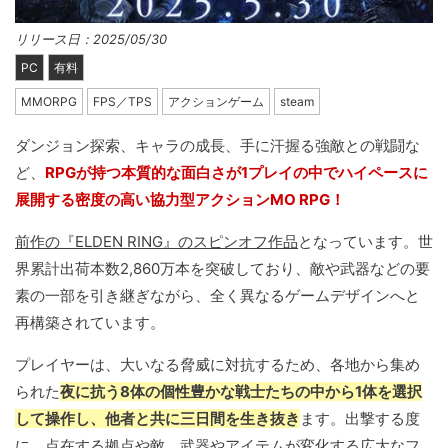
リリース日：2025/05/30
PC
有料
MMORPG
FPS／TPS
アクションゲーム
steam
ダンジョン探索、キャラの成長、手に汗握る強敵との戦闘な
ど、
RPGが持つ本質的な面白さが1プレイの中でハイペースに
展開する密度の高い協力型アクションMO RPG！
前作の『ELDEN RING』のスピンオフ作品
となっています。世
界累計出荷本数2,860万本を突破しており、敵や武器などの要
素の一部を引き継ぎながら、全く異なるゲームデザインへと
再構築されています。
プレイヤーは、大いなる脅威に対抗するため、各地から集め
られた
夜に抗う8体の個性豊かな戦士たちの中から1体を選択
して操作し、他者と共に三日間を生き抜き
ます。出撃する度
に、点在する拠点や敵、武器やアイテムが変化する広大なフ