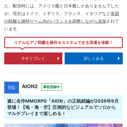
た、配信時には、アメリカ艦と日本艦しかありませんでした
が、現在はドイツ、イギリス、フランス、イタリアなど
各国
の戦艦も随時ゲーム内のバランスを調整しながら追加
されて
います。
リアルなアノ戦艦を操作＆カスタムできる浪漫を体験！
今すぐプレイ
詳しくみる
AION2
5位
事前登録中
遂に名作MMORPG「AION」の正統続編が2026年9月
登場！【地・海・空】圧倒的なビジュアルでソロから
マルチプレイまで楽しめる！