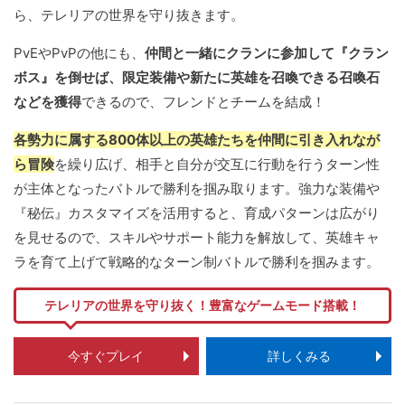
ら、テレリアの世界を守り抜きます。
PvEやPvPの他にも、
仲間と一緒にクランに参加して『クラン
ボス』を倒せば、限定装備や新たに英雄を召喚できる召喚石
などを獲得
できるので、フレンドとチームを結成！
各勢力に属する800体以上の英雄たちを仲間に引き入れなが
ら冒険
を繰り広げ、相手と自分が交互に行動を行うターン性
が主体となったバトルで勝利を掴み取ります。強力な装備や
『秘伝』カスタマイズを活用すると、育成パターンは広がり
を見せるので、スキルやサポート能力を解放して、英雄キャ
ラを育て上げて戦略的なターン制バトルで勝利を掴みます。
テレリアの世界を守り抜く！豊富なゲームモード搭載！
今すぐプレイ
詳しくみる