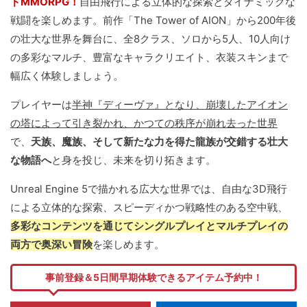
ドMMORPG！
自由飛行による立体的な探索とダイナミックな
戦闘を楽しめます。前作「The Tower of AION」から200年後
の壮大な世界を舞台に、全8クラス、ソロから5人、10人向け
の多彩なマルチ、豊富なキャラクリエイト、衣装スキンまで
幅広く体験しましょう。
プレイヤーは
半神『ディーヴァ』となり、崩壊したアイオン
の塔によって引き裂かれ、かつての秩序が崩れ去った世界
で、
天族、魔族、そして新たな力を得た龍族が交錯する壮大
な物語へ
と身を投じ、未来を切り拓きます。
Unreal Engine 5で描かれる広大な世界では、自由な3D飛行
による立体的な探索、スピーディかつ戦略性のある空中戦、
多彩なコンテンツを通じてシングルプレイとマルチプレイの
両方で奥深い冒険
を楽しめます。
事前登録＆5日間早期体験できるアイテム予約中！