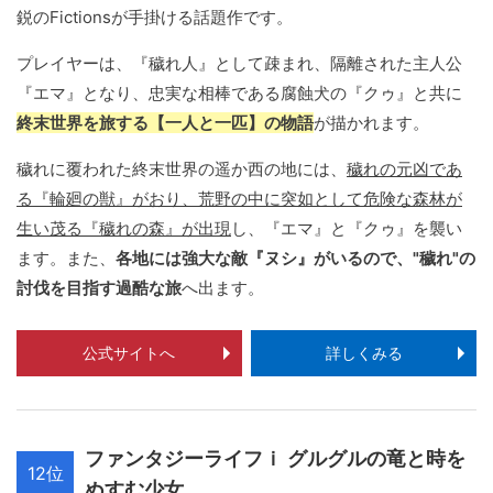
鋭のFictionsが手掛ける話題作です。
プレイヤーは、『穢れ人』として疎まれ、隔離された主人公
『エマ』となり、忠実な相棒である腐蝕犬の『クゥ』と共に
終末世界を旅する【一人と一匹】の物語
が描かれます。
穢れに覆われた終末世界の遥か西の地には、
穢れの元凶であ
る『輪廻の獣』がおり、荒野の中に突如として危険な森林が
生い茂る『穢れの森』が出現
し、『エマ』と『クゥ』を襲い
ます。また、
各地には強大な敵『ヌシ』がいるので、"穢れ"の
討伐を目指す過酷な旅
へ出ます。
公式サイトへ
詳しくみる
ファンタジーライフｉ グルグルの竜と時を
12位
ぬすむ少女