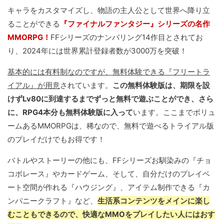
キャラをカスタマイズし、物語の主人公として世界へ降り立
ることができる
『ファイナルファンタジー』シリーズの名作
MMORPG！
FFシリーズのナンバリング14作目とされてお
り、2024年には世界累計登録者数が3000万を突破！
基本的には有料制なのですが、無料体験できる『フリートラ
イアル』が用意
されています。
この無料体験版は、期限を設
けずLv80に到達するまでずっと無料で遊ぶことができ、さら
に、RPG4本分も無料体験版に入って
います。ここまでボリュ
ームあるMMORPGは、稀なので、無料で遊べるトライアル版
のプレイだけでもお得です！
バトルやストーリーの他にも、FFシリーズお馴染みの『チョ
コボレース』やカードゲーム、そして、自分だけのプレイベ
ート空間が作れる『ハウジング』、アイテム制作できる『カ
ンパニークラフト』など、
生活系コンテンツをメインに楽し
むこともできるので、快適なMMOをプレイしたい人にはおす