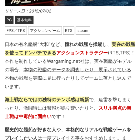
リリース日：2015/07/02
PC
基本無料
FPS／TPS
アクションゲーム
RTS
steam
日本の有名艦艇“大和”など、
憧れの戦艦を操縦
し、
実在の戦艦
を使ってドンパチできる
アクションストラテジー
(RTS,TPS)！
本作を制作しているWargaming.net社は、実在戦艦がモデル
の場合、
本物の戦艦のデータを調査したり、展示されている
本物の戦艦を実際に見に行ったり
してゲームに落とし込んで
います。
海上戦ならではの独特のテンポ感は斬新
で、魚雷を撃ちまく
ったり、激闘時には警報が鳴り響いたりと、
スリル満点の海
上戦は中毒的に面白い
です！
歴史的な艦船が好きな人
や、
本格的なリアルな戦艦ゲームを
プレイしたい人
は一度プレイする事をおすすめします。ま