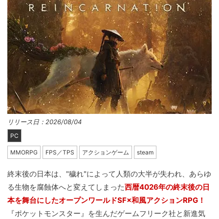
リリース日：2026/08/04
PC
MMORPG
FPS／TPS
アクションゲーム
steam
終末後の日本は、"穢れ"によって人類の大半が失われ、あらゆ
る生物を腐蝕体へと変えてしまった
西暦4026年の終末後の日
本を舞台にしたオープンワールドSF×和風アクションRPG！
『ポケットモンスター』を生んだゲームフリーク社と新進気