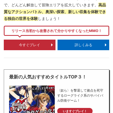
で、どんどん解放して冒険エリアを拡大していきます。
高品
質なアクションバトル、奥深い探索、新しい収集を体験でき
る独自の世界を体験
しましょう！
リリース当初から改善されて分かりやすくなったMMO！
今すぐプレイ
詳しくみる
最新の人気おすすめタイトルTOP３！
〈奴ら〉を撃退して拠点を死守
するローグライク系のサバイバ
ル防衛ゲーム！
いますぐプレイ！