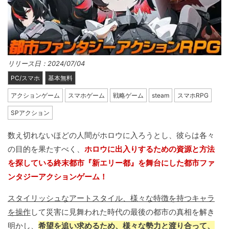
リリース日：2024/07/04
PC/スマホ
基本無料
アクションゲーム
スマホゲーム
戦略ゲーム
steam
スマホRPG
SPアクション
数え切れないほどの人間がホロウに入ろうとし、彼らは各々
の目的を果たすべく、
ホロウに出入りするための資源と方法
を探している終末都市『新エリー都』を舞台にした都市ファ
ンタジーアクションゲーム！
スタイリッシュなアートスタイル、様々な特徴を持つキャラ
を操作
して災害に見舞われた時代の最後の都市の真相を解き
明かし、
希望を追い求めるため、様々な勢力と渡り合って、