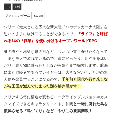
PC
有料
アクションゲーム
steam
シリーズ最大となる広大な新大陸『バカデッカーナ大陸』を
思いのままに駆け回ることができるので、
『ライフ』と呼ば
れる14の『職業』を使い分けるオープンワールドRPG！
謎の塔や不思議な形の祠など、ついつい立ち寄りたくなって
しまうモノで溢れているので、
崖に登ったり、川や湖を泳い
だり、乗り物に乗ったり
しながら隅々まで探索します。航海
に出た冒険者であるプレイヤーは、大きな穴が開いた謎の無
人島を発見することになるので、
千年前と現代を行き来しな
がら王国が滅んでしまった謎を解き明かす！
クリアする毎に構造が変わるローグライクダンジョンやカス
タマイズできるキャラクリエイト、
仲間と一緒に廃れた島を
復興させる『島づくり』など、やりこみ要素満載！