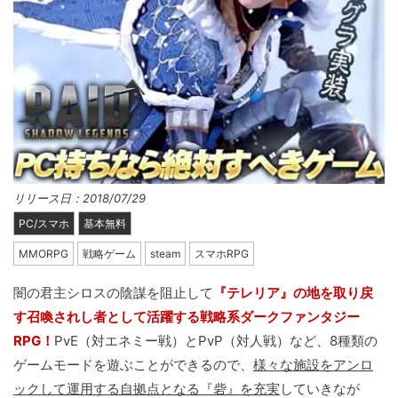
リリース日：2018/07/29
PC/スマホ
基本無料
MMORPG
戦略ゲーム
steam
スマホRPG
闇の君主シロスの陰謀を阻止して
『テレリア』の地を取り戻
す召喚されし者として活躍する戦略系ダークファンタジー
RPG！
PvE（対エネミー戦）とPvP（対人戦）など、8種類の
ゲームモードを遊ぶことができるので、
様々な施設をアンロ
ックして運用する自拠点となる『砦』を充実
していきなが