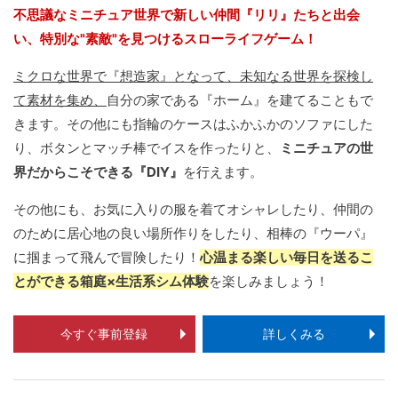
不思議なミニチュア世界で新しい仲間『リリ』たちと出会
い、特別な"素敵"を見つけるスローライフゲーム！
ミクロな世界で『想造家』となって、未知なる世界を探検し
て素材を集め、
自分の家である『ホーム』を建てることもで
きます。その他にも指輪のケースはふかふかのソファにした
り、ボタンとマッチ棒でイスを作ったりと、
ミニチュアの世
界だからこそできる『DIY』
を行えます。
その他にも、お気に入りの服を着てオシャレしたり、仲間の
のために居心地の良い場所作りをしたり、相棒の『ウーパ』
に掴まって飛んで冒険したり！
心温まる楽しい毎日を送るこ
とができる箱庭×生活系シム体験
を楽しみましょう！
今すぐ事前登録
詳しくみる