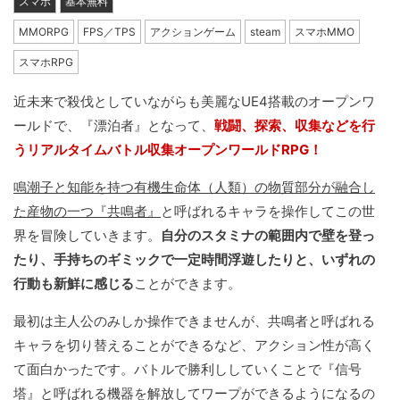
スマホ
基本無料
MMORPG
FPS／TPS
アクションゲーム
steam
スマホMMO
スマホRPG
近未来で殺伐としていながらも美麗なUE4搭載のオープンワ
ールドで、『漂泊者』となって、
戦闘、探索、収集などを行
うリアルタイムバトル収集オープンワールドRPG！
鳴潮子と知能を持つ有機生命体（人類）の物質部分が融合し
た産物の一つ『共鳴者』
と呼ばれるキャラを操作してこの世
界を冒険していきます。
自分のスタミナの範囲内で壁を登っ
たり、手持ちのギミックで一定時間浮遊したりと、いずれの
行動も新鮮に感じる
ことができます。
最初は主人公のみしか操作できませんが、共鳴者と呼ばれる
キャラを切り替えることができるなど、アクション性が高く
て面白かったです。バトルで勝利ししていくことで『信号
塔』と呼ばれる機器を解放してワープができるようになるの