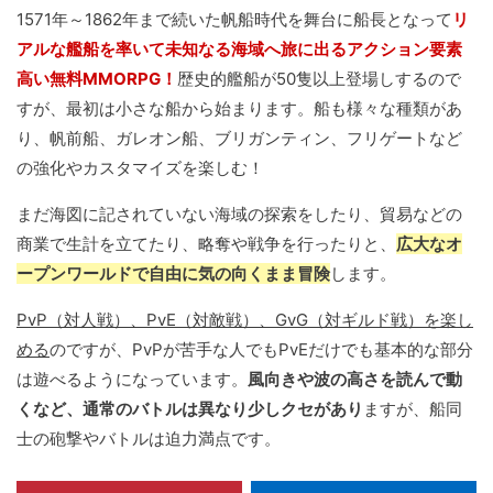
1571年～1862年まで続いた帆船時代を舞台に船長となって
リ
アルな艦船を率いて未知なる海域へ旅に出るアクション要素
高い無料MMORPG！
歴史的艦船が50隻以上登場しするので
すが、最初は小さな船から始まります。船も様々な種類があ
り、帆前船、ガレオン船、ブリガンティン、フリゲートなど
の強化やカスタマイズを楽しむ！
まだ海図に記されていない海域の探索をしたり、貿易などの
商業で生計を立てたり、略奪や戦争を行ったりと、
広大なオ
ープンワールドで自由に気の向くまま冒険
します。
PvP（対人戦）、PvE（対敵戦）、GvG（対ギルド戦）を楽し
める
のですが、PvPが苦手な人でもPvEだけでも基本的な部分
は遊べるようになっています。
風向きや波の高さを読んで動
くなど、通常のバトルは異なり少しクセがあり
ますが、船同
士の砲撃やバトルは迫力満点です。