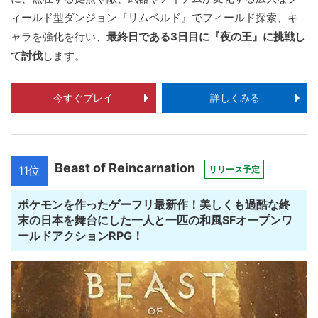
ィールド型ダンジョン『リムベルド』でフィールド探索、キ
ャラを強化を行い、
最終日である3日目に『夜の王』に挑戦し
て討伐
します。
今すぐプレイ
詳しくみる
Beast of Reincarnation
11位
リリース予定
ポケモンを作ったゲーフリ最新作！美しくも過酷な終
末の日本を舞台にした一人と一匹の和風SFオープンワ
ールドアクションRPG！