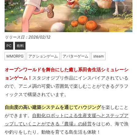
リリース日：2026/02/12
PC
有料
MMORPG
アクションゲーム
アバターゲーム
steam
オープンワールドを舞台にした癒し系田舎生活シミュレーシ
ョンゲーム！
スタジオジブリ作品にインスパイアされている
ので、アニメ調の可愛い雰囲気で楽しむことができるグラフ
ィックスで構築されています。
自由度の高い建築システムを通じてハウジング
を楽しむこと
ができます。
自動化ロボットによる生産支援へとステップア
ップしていくことができる『農場』の経営
をはじめ、海で漁
や釣りをしたり、動物を育てる島生活も体験！