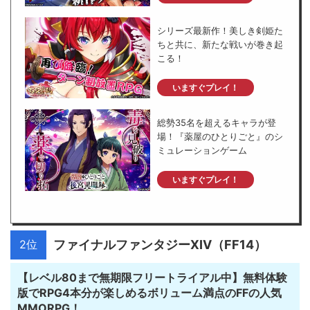
シリーズ最新作！美しき剣姫た
ちと共に、新たな戦いが巻き起
こる！
いますぐプレイ！
総勢35名を超えるキャラが登
場！『薬屋のひとりごと』のシ
ミュレーションゲーム
いますぐプレイ！
2位
ファイナルファンタジーXIV（FF14）
【レベル80まで無期限フリートライアル中】無料体験
版でRPG4本分が楽しめるボリューム満点のFFの人気
MMORPG！