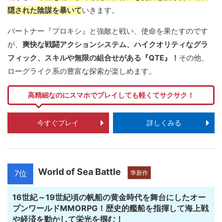
隠された陰謀を暴いて
いきます。
パートナー『プロキシ』と強敵と戦い、使命を果たすのです
が、
爽快な戦闘アクションシステム、ハイクオリティなグラ
フィック、スキルや無限の組合せがある『QTE』！
その他、
ローグライク系の豊富な探索が楽しめます。
高精細なのにスマホでプレイしても軽くてサクサク！
今すぐプレイ
詳しくみる
World of Sea Battle
7位
準新作
16世紀～19世紀頃の帆船の黄金時代を舞台にしたオー
プンワールドMMORPG！歴史的艦船を指揮して海上戦
や経済を動かして栄光を掴む！