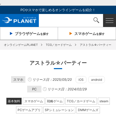
,
PCやスマホで楽しめるオンラインゲームを紹介！
ブラウザ
ゲーム
スマホ
ゲーム
を探す
を探す
オンラインゲームPLANET
TCG／カードゲーム
アストラル☆パーティー
アストラル☆パーティー
スマホ
リリース日：2025/05/20
iOS
android
PC
リリース日：2024/02/29
基本無料
スマホゲーム
戦略ゲーム
TCG／カードゲーム
steam
PCゲームアプリ
SPシミュレーション
DMMゲームズ