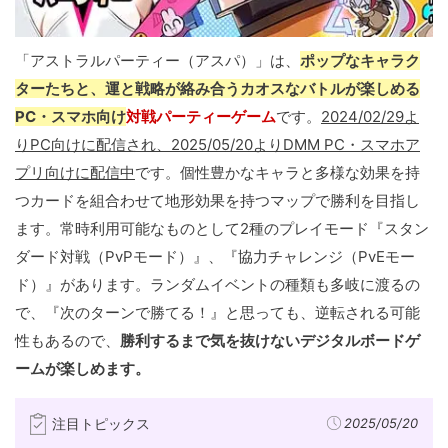
「アストラルパーティー（アスパ）」は、
ポップなキャラク
ターたちと、運と戦略が絡み合うカオスなバトルが楽しめる
PC・スマホ向け
対戦パーティーゲーム
です。
2024/02/29よ
りPC向けに配信され、2025/05/20よりDMM PC・スマホア
プリ向けに配信中
です。個性豊かなキャラと多様な効果を持
つカードを組合わせて地形効果を持つマップで勝利を目指し
ます。常時利用可能なものとして2種のプレイモード『スタン
ダード対戦（PvPモード）』、『協力チャレンジ（PvEモー
ド）』があります。ランダムイベントの種類も多岐に渡るの
で、『次のターンで勝てる！』と思っても、逆転される可能
性もあるので、
勝利するまで気を抜けないデジタルボードゲ
ームが楽しめます。
注目トピックス
2025/05/20