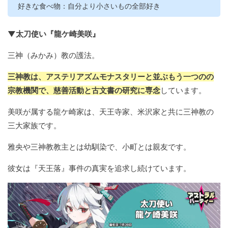
好きな食べ物：自分より小さいもの全部好き
▼太刀使い『龍ケ崎美咲』
三神（みかみ）教の護法。
三神教は、アステリアズムモナスタリーと並ぶもう一つのの
宗教機関で、慈善活動と古文書の研究に専念
しています。
美咲が属する龍ケ崎家は、天王寺家、米沢家と共に三神教の
三大家族です。
雅央や三神教教主とは幼馴染で、小町とは親友です。
彼女は『天王落』事件の真実を追求し続けています。