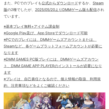
また、PCでのプレイも
公式からダウンロード
するか、
Steam
版
の2種でしたが、
2025/05/20よりDMMゲーム版も配信
され
ています。
※基本プレイ無料+アイテム課金制
※Google Play及び、App Storeでダウンロード可能
※PCでのプレイには、DMMゲームズアカウントまたは、
Steamなど、各ゲームプラットフォームアカウントが必要に
なります
※DMM GAMES PC版プレイには、DMMゲームズアカウン
ト、DMM GAME APP PLAYERのインストールが必要になり
ます
※プレイは、自己責任となるので、個人情報の取扱、利用規
約、注意事項などをよくご確認ください