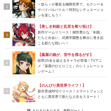
＜奴ら＞が蔓延る極限世界で、セクシー＆
2
サバイバルバトル！特別なシチュエーショ
ンを楽しもう！
【美しき剣姫と乱世を斬り拓け】
新作ゲームリリース！個性豊かな「剣姫」
3
たちと出会い、武應学園塾を舞台に巻き起
こる新たな戦いへ！
【薬屋の娘が、宮中を揺るがす】
総勢35名を超えるキャラが登場！TVアニ
4
メ『薬屋のひとりごと』のシミュレーショ
ンゲーム！
【のんびり異世界ライフ！】
5
新作育成RPGリリース！スマートフォンと
ともに異世界で新たな人生をスタート！
まだまだあります、無料ゲーム！