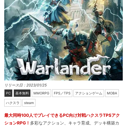
リリース日：2023/01/25
PC
基本無料
MMORPG
FPS／TPS
アクションゲーム
MOBA
ハクスラ
steam
最大同時100人でプレイできるPC向け対戦ハクスラTPSアク
ションRPG！
多彩なアクション、キャラ育成、デッキ構築カ