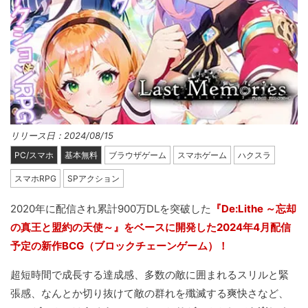
リリース日：2024/08/15
PC/スマホ
基本無料
ブラウザゲーム
スマホゲーム
ハクスラ
スマホRPG
SPアクション
2020年に配信され累計900万DLを突破した
『De:Lithe ～忘却
の真王と盟約の天使～』をベースに開発した2024年4月配信
予定の新作BCG（ブロックチェーンゲーム）！
超短時間で成長する達成感、多数の敵に囲まれるスリルと緊
張感、なんとか切り抜けて敵の群れを殲滅する爽快さなど、