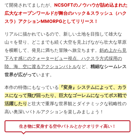
て開発されてましたが、
NCSOFTのノウハウが詰め込まれた
広大なオープンワールドが舞台のハック＆スラッシュ（ハク
スラ）アクションMMORPGとしてリリース！
リアルに描かれているので、新しい土地を目指して雄大な
山々を登り、どこまでも続く大空を見上げながら壮大な草原
を横断して、発見に満ちた冒険へ旅立ちます。
斜め上から見
下ろす感じのクォータービュー視点、ハクスラ方式採用の
陸、海、空に渡るアクションバトル
など、
精細なシームレス
世界が広がって
います。
本作の特徴にもなっている
『変身』システムによって、カラ
スになって飛び回ったり、巨大なゴーレムになってボス戦で
活躍したり
と壮大で重厚な世界観とダイナミックな戦略性の
高い奥深いバトルアクションを楽しみましょう！
生き物に変身する空中バトルとかクオリティ高い！