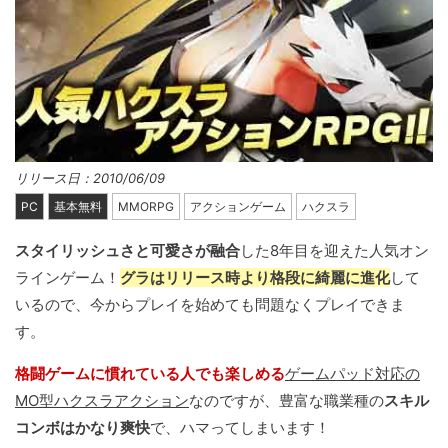
リリース日：2010/06/09
PC
基本無料
MMORPG
アクションゲーム
ハクスラ
スタイリッシュさと可愛さが融合
した8年目を迎えた人気オン
ラインゲーム！
グラはリリース時より格段に綺麗に進化
して
いるので、今からプレイを始めても問題なくプレイできま
す。
格闘ゲームに慣れている人でも楽しめる
ゲームパッド対応の
MO型ハクスラアクション
なのですが、豊富な職業種の
スキル
コンボはかなり爽快
で、ハマってしまいます！