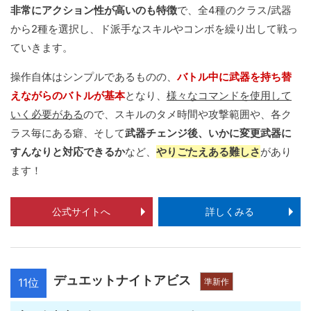
非常にアクション性が高いのも特徴
で、全4種のクラス/武器
から2種を選択し、ド派手なスキルやコンボを繰り出して戦っ
ていきます。
操作自体はシンプルであるものの、
バトル中に武器を持ち替
えながらのバトルが基本
となり、
様々なコマンドを使用して
いく必要がある
ので、スキルのタメ時間や攻撃範囲や、各ク
ラス毎にある癖、そして
武器チェンジ後、いかに変更武器に
すんなりと対応できるか
など、
やりごたえある難しさ
があり
ます！
公式サイトへ
詳しくみる
デュエットナイトアビス
11位
準新作