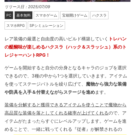
リリース日：2025/07/09
PC
基本無料
スマホゲーム
宝箱開けゲーム
ハクスラ
スマホRPG
SPシミュレーション
レア装備の厳選と自由度の高いビルド構築していく
トレハン
の醍醐味が楽しめるハクスラ（ハック＆スラッシュ）系のト
レジャーハントRPG！
ゲームを開始すると自分の分身となるキャラのジョブを選択
できるので、3種の中から1つを選択していきます。アイテム
を使ってステージバトルを繰り広げて、
魔物から強力な装備
や防具を入手＆付替えながらステージを進め
ます。
装備を分解すると獲得できるアイテムを使うことで魔物から
高品質な装備を落としてくれる確率が上げてくれる
ので、ア
イテムがたまったらすぐにレベルアップします。ゲームを進
めることで、一緒に戦ってくれる『従者』が解禁されるの