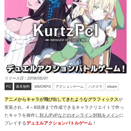
リリース日：2019/05/01
PC
基本無料
MMORPG
アクションゲーム
ハクスラ
steam
アニメからキャラが飛び出してきたようなグラフィックス
が
実装され、4～8頭身まで作成できるキャラクリエイトで作っ
たキャラを操作し
対人/PvPなどのオンライン対戦をメイン
に
プレイする
デュエルアクションバトルゲーム
！