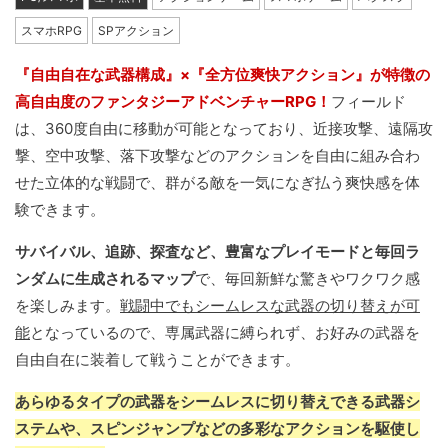
スマホRPG
SPアクション
『自由自在な武器構成』×『全方位爽快アクション』が特徴の
高自由度のファンタジーアドベンチャーRPG！
フィールド
は、360度自由に移動が可能となっており、近接攻撃、遠隔攻
撃、空中攻撃、落下攻撃などのアクションを自由に組み合わ
せた立体的な戦闘で、群がる敵を一気になぎ払う爽快感を体
験できます。
サバイバル、追跡、探査など、豊富なプレイモードと毎回ラ
ンダムに生成されるマップ
で、毎回新鮮な驚きやワクワク感
を楽しみます。
戦闘中でもシームレスな武器の切り替えが可
能
となっているので、専属武器に縛られず、お好みの武器を
自由自在に装着して戦うことができます。
あらゆるタイプの武器をシームレスに切り替えできる武器シ
ステムや、スピンジャンプなどの多彩なアクションを駆使し