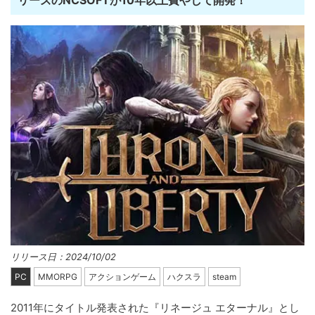
リーズのNCSOFTが10年以上費やして開発！
リリース日：2024/10/02
PC
MMORPG
アクションゲーム
ハクスラ
steam
2011年にタイトル発表された『リネージュ エターナル』とし