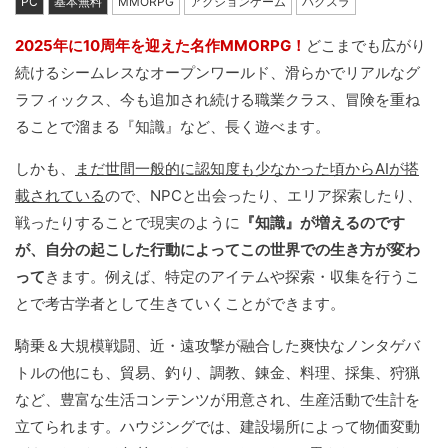
PC
基本無料
MMORPG
アクションゲーム
ハクスラ
2025年に10周年を迎えた名作MMORPG！
どこまでも広がり
続けるシームレスなオープンワールド、滑らかでリアルなグ
ラフィックス、今も追加され続ける職業クラス、冒険を重ね
ることで溜まる『知識』など、長く遊べます。
しかも、
まだ世間一般的に認知度も少なかった頃からAIが搭
載されている
ので、NPCと出会ったり、エリア探索したり、
戦ったりすることで現実のように
『知識』が増えるのです
が、自分の起こした行動によってこの世界での生き方が変わ
って
きます。例えば、特定のアイテムや探索・収集を行うこ
とで考古学者として生きていくことができます。
騎乗＆大規模戦闘、近・遠攻撃が融合した爽快なノンタゲバ
トルの他にも、貿易、釣り、調教、錬金、料理、採集、狩猟
など、豊富な生活コンテンツが用意され、生産活動で生計を
立てられます。ハウジングでは、建設場所によって物価変動