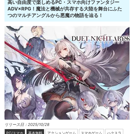
高い自由度で楽しめるPC・スマホ向けファンタジー
ADV×RPG！魔法と機械が共存する大陸を舞台にふた
つのマルチアングルから悪魔の物語を辿る！
リリース日：2025/10/28
PC/スマホ
基本無料
アクションゲーム
スマホゲーム
ハクスラ