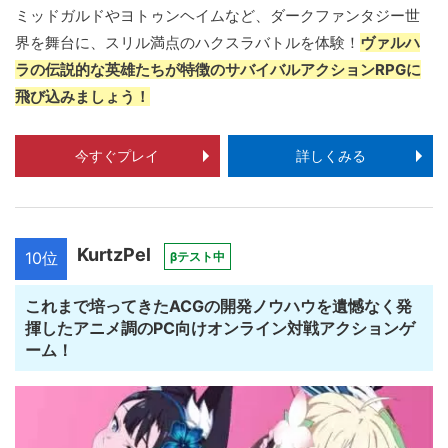
ミッドガルドやヨトゥンヘイムなど、ダークファンタジー世
界を舞台に、スリル満点のハクスラバトルを体験！
ヴァルハ
ラの伝説的な英雄たちが特徴のサバイバルアクションRPGに
飛び込みましょう！
今すぐプレイ
詳しくみる
KurtzPel
10位
βテスト中
これまで培ってきたACGの開発ノウハウを遺憾なく発
揮したアニメ調のPC向けオンライン対戦アクションゲ
ーム！