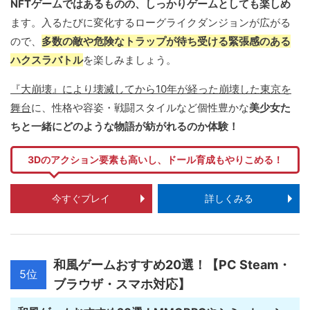
NFTゲームではあるものの、しっかりゲームとしても楽しめ
ます。入るたびに変化するローグライクダンジョンが広がる
ので、
多数の敵や危険なトラップが待ち受ける緊張感のある
ハクスラバトル
を楽しみましょう。
『大崩壊』により壊滅してから10年が経った崩壊した東京を
舞台
に、性格や容姿・戦闘スタイルなど個性豊かな
美少女た
ちと一緒にどのような物語が紡がれるのか体験！
3Dのアクション要素も高いし、ドール育成もやりこめる！
今すぐプレイ
詳しくみる
和風ゲームおすすめ20選！【PC Steam・
5位
ブラウザ・スマホ対応】