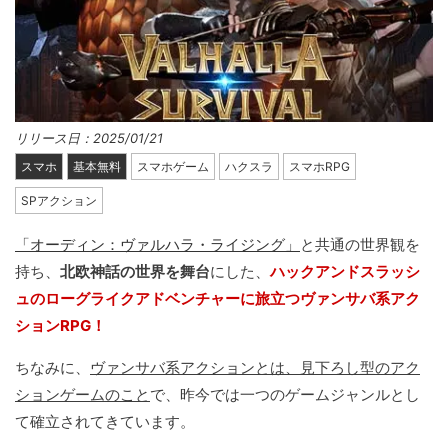
リリース日：2025/01/21
スマホ
基本無料
スマホゲーム
ハクスラ
スマホRPG
SPアクション
「オーディン：ヴァルハラ・ライジング」
と共通の世界観を
持ち、
北欧神話の世界を舞台
にした、
ハックアンドスラッシ
ュのローグライクアドベンチャーに旅立つヴァンサバ系アク
ションRPG！
ちなみに、
ヴァンサバ系アクションとは、見下ろし型のアク
ションゲームのこと
で、昨今では一つのゲームジャンルとし
て確立されてきています。