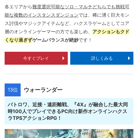
各エリアから
難度選択可能なソロ・マルチどちらでも挑戦可
能な複数のインスタンスダンジョン
では、稀に湧く巨大モン
ス討伐やマジックアイテムなど、ハクスラゲームとしてコア
層のオンラインゲーマーの方でも楽しめ、
アクションもクド
くなり過ぎず
ゲームバランスが絶妙
です！
今すぐプレイ
詳しくみる
13位
ウォーランダー
バトロワ、近接・遠距離戦、『4X』が融合した最大同
時100人でプレイできるPC向け新作オンラインハクス
ラTPSアクションRPG！