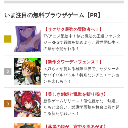
いま注目の無料ブラウザゲーム【PR】
【サクサク最強の冒険者へ！】
TVアニメ配信中！剣と魔法の王道ファンタ
1
ジーRPGで冒険を始めよう。異世界転生へ
の扉が今開かれる！
【新作タワーディフェンス！】
＜奴ら＞が蔓延る極限世界で、セクシー＆
2
サバイバルバトル！特別なシチュエーショ
ンを楽しもう！
【美しき剣姫と乱世を斬り拓け】
新作ゲームリリース！個性豊かな「剣姫」
3
たちと出会い、武應学園塾を舞台に巻き起
こる新たな戦いへ！
【薬屋の娘が、宮中を揺るがす】