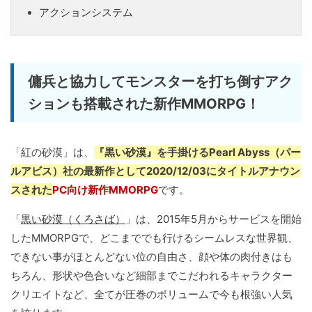
アクションシステム
傭兵と協力してモンスターを打ち倒すアク
ションも搭載された新作MMORPG！
「紅の砂漠」は、
『黒い砂漠』を手掛けるPearl Abyss（パー
ルアビス）社の最新作として2020/12/03にタイトルアナウン
スされた
PC向け新作MMORPG
です。
「
黒い砂漠（くろさば）
」は、2015年5月からサービスを開始
したMMORPGで、どこまででも行けるシームレスな世界観、
できない事がほとんどない位の自由さ、顔や体の肉付きはも
ちろん、形状や色合いなど細部までこだわれるキャラクター
クリエイトなど、全てが圧巻のボリュームで今も根強い人気