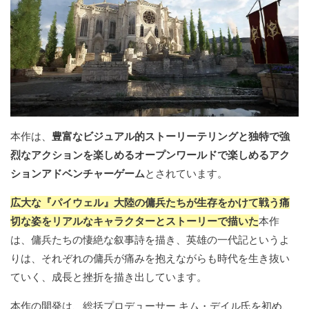
本作は、
豊富なビジュアル的ストーリーテリングと独特で強
烈なアクションを楽しめるオープンワールドで楽しめるアク
ションアドベンチャーゲーム
とされています。
広大な『パイウェル』大陸の傭兵たちが生存をかけて戦う痛
切な姿をリアルなキャラクターとストーリーで描いた
本作
は、傭兵たちの悽絶な叙事詩を描き、英雄の一代記というよ
りは、それぞれの傭兵が痛みを抱えながらも時代を生き抜い
ていく、成長と挫折を描き出しています。
本作の開発は、総括プロデューサー キム・デイル氏を初め、