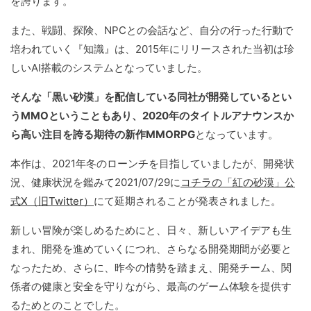
を誇ります。
また、戦闘、探険、NPCとの会話など、自分の行った行動で
培われていく『知識』は、2015年にリリースされた当初は珍
しいAI搭載のシステムとなっていました。
そんな「黒い砂漠」を配信している同社が開発しているとい
うMMOということもあり、2020年のタイトルアナウンスか
ら高い注目を誇る期待の新作MMORPG
となっています。
本作は、2021年冬のローンチを目指していましたが、開発状
況、健康状況を鑑みて2021/07/29に
コチラの「紅の砂漠」公
式X（旧Twitter）
にて延期されることが発表されました。
新しい冒険が楽しめるためにと、日々、新しいアイデアも生
まれ、開発を進めていくにつれ、さらなる開発期間が必要と
なったため、さらに、昨今の情勢を踏まえ、開発チーム、関
係者の健康と安全を守りながら、最高のゲーム体験を提供す
るためとのことでした。