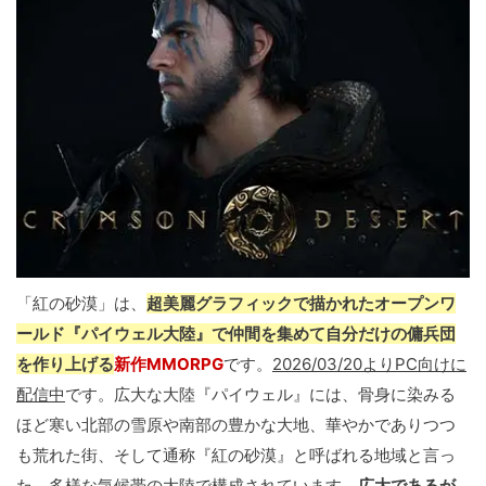
「紅の砂漠」は、
超美麗グラフィックで描かれたオープンワ
ールド『パイウェル大陸』で仲間を集めて自分だけの傭兵団
を作り上げる
新作MMORPG
です。
2026/03/20よりPC向けに
配信中
です。広大な大陸『パイウェル』には、骨身に染みる
ほど寒い北部の雪原や南部の豊かな大地、華やかでありつつ
も荒れた街、そして通称『紅の砂漠』と呼ばれる地域と言っ
た、多様な気候帯の大陸で構成されています。
広大であるが