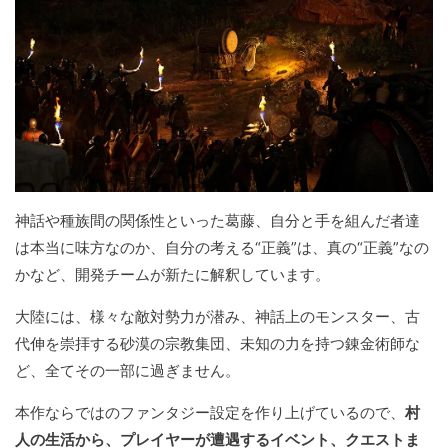
神話や種族間の関係性といった葛藤、自分と手を組んだ者達
は本当に味方なのか、自分の考える“正義”は、真の“正義”なの
かなど、開発チームが新たに解釈しています。
大陸には、様々な敵対勢力が潜み、神話上のモンスター、古
代伸を崇拝する砂漠の宗教集団、未知の力を持つ錬金術師な
ど、全てその一部に過ぎません。
本作ならではのファンタジー設定を作り上げているので、
村
人の生活から、プレイヤーが遭遇するイベント、クエストま