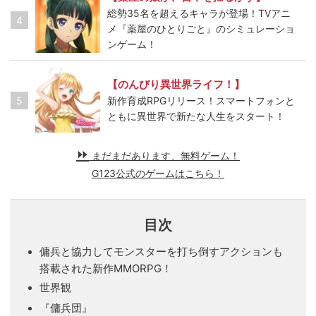
総勢35名を超えるキャラが登場！TVアニ
4
メ『薬屋のひとりごと』のシミュレーショ
ンゲーム！
【のんびり異世界ライフ！】
5
新作育成RPGリリース！スマートフォンと
ともに異世界で新たな人生をスタート！
まだまだあります、無料ゲーム！
G123公式のゲームはこちら！
目次
傭兵と協力してモンスターを打ち倒すアクションも
搭載された新作MMORPG！
世界観
『傭兵団』