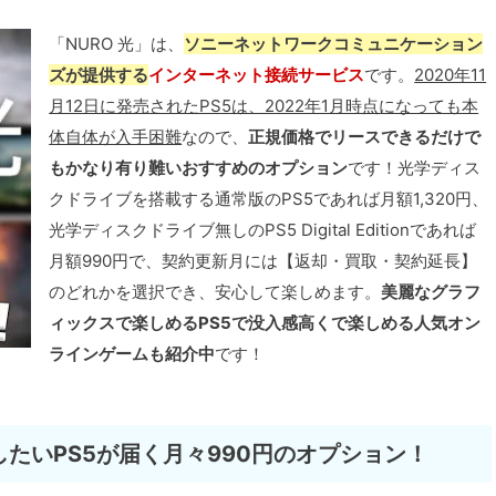
「NURO 光」は、
ソニーネットワークコミュニケーション
ズが提供する
インターネット接続サービス
です。
2020年11
月12日に発売されたPS5は、2022年1月時点になっても本
体自体が入手困難
なので、
正規価格でリースできるだけで
もかなり有り難いおすすめのオプション
です！光学ディス
クドライブを搭載する通常版のPS5であれば月額1,320円、
光学ディスクドライブ無しのPS5 Digital Editionであれば
月額990円で、契約更新月には【返却・買取・契約延長】
のどれかを選択でき、安心して楽しめます。
美麗なグラフ
ィックスで楽しめるPS5で没入感高くで楽しめる人気オン
ラインゲームも紹介中
です！
したいPS5が届く月々990円のオプション！