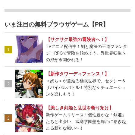
いま注目の無料ブラウザゲーム【PR】
【サクサク最強の冒険者へ！】
TVアニメ配信中！剣と魔法の王道ファンタ
1
ジーRPGで冒険を始めよう。異世界転生へ
の扉が今開かれる！
【新作タワーディフェンス！】
＜奴ら＞が蔓延る極限世界で、セクシー＆
2
サバイバルバトル！特別なシチュエーショ
ンを楽しもう！
【美しき剣姫と乱世を斬り拓け】
新作ゲームリリース！個性豊かな「剣姫」
3
たちと出会い、武應学園塾を舞台に巻き起
こる新たな戦いへ！