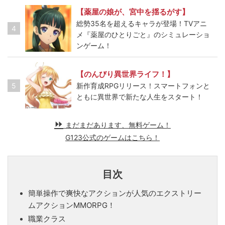
【薬屋の娘が、宮中を揺るがす】
総勢35名を超えるキャラが登場！TVアニ
4
メ『薬屋のひとりごと』のシミュレーショ
ンゲーム！
【のんびり異世界ライフ！】
5
新作育成RPGリリース！スマートフォンと
ともに異世界で新たな人生をスタート！
まだまだあります、無料ゲーム！
G123公式のゲームはこちら！
目次
簡単操作で爽快なアクションが人気のエクストリー
ムアクションMMORPG！
職業クラス