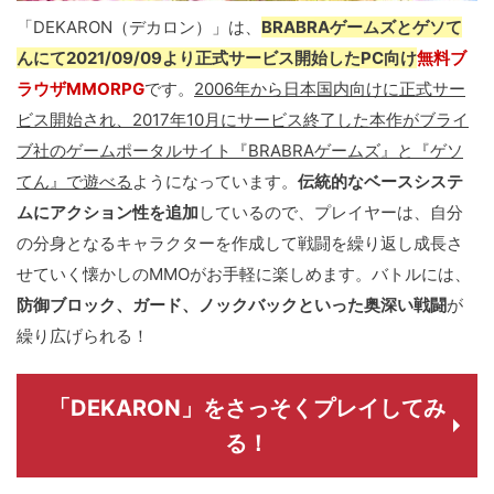
「DEKARON（デカロン）」は、
BRABRAゲームズとゲソて
んにて2021/09/09より正式サービス開始したPC向け
無料ブ
ラウザMMORPG
です。
2006年から日本国内向けに正式サー
ビス開始され、2017年10月にサービス終了した本作がブライ
ブ社のゲームポータルサイト『BRABRAゲームズ』と『ゲソ
てん』で遊べる
ようになっています。
伝統的なベースシステ
ムにアクション性を追加
しているので、プレイヤーは、自分
の分身となるキャラクターを作成して戦闘を繰り返し成長さ
せていく懐かしのMMOがお手軽に楽しめます。バトルには、
防御ブロック、ガード、ノックバックといった奥深い戦闘
が
繰り広げられる！
「DEKARON」をさっそくプレイしてみ
る！