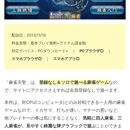
配信日：2013/11/19
料金形態：基本プレイ無料+アイテム課金制
対応デバイス：PCダウンロード× ｜
PCブラウザ◎
｜
スマホブラウザ◎
｜
スマホアプリ◎
「麻雀天聖」は、
登録なし＆ソロで遊べる麻雀ゲーム
なの
で、サイトにアクセスさえすれば会員登録なしで遊べます。
本作は、対CPU(コンピュータ)とのみ対戦できる一人用の麻雀
ゲームなので、イカサマ、打ちが遅い、マナーの悪いなど、
他プレイヤーの事は気にすることなく、
気軽に四人麻雀、三
人麻雀が、見やすく綺麗な牌グラフックで遊ぶ
ことができま