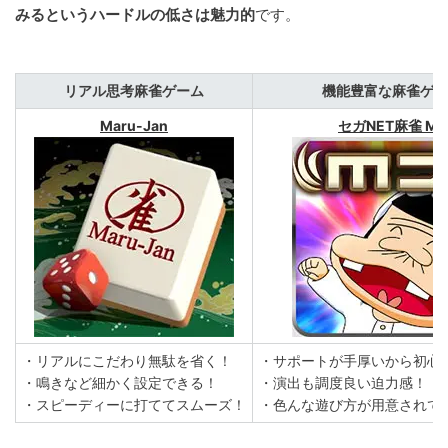
みるというハードルの低さは魅力的
です。
リアル思考麻雀ゲーム
機能豊富な麻雀ゲー
Maru-Jan
セガNET麻雀 MJ
・リアルにこだわり無駄を省く！
・サポートが手厚いから初心
・鳴きなど細かく設定できる！
・演出も調度良い迫力感！
・スピーディーに打ててスムーズ！
・色んな遊び方が用意されて