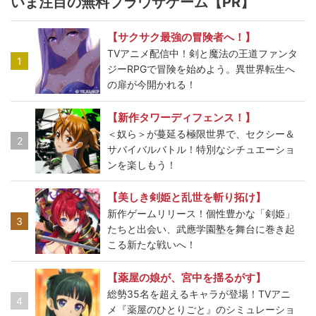
いま注目の無料ブラウザゲーム【PR】
【サクサク最強の冒険者へ！】
TVアニメ配信中！剣と魔法の王道ファンタ
1
ジーRPGで冒険を始めよう。異世界転生へ
の扉が今開かれる！
【新作タワーディフェンス！】
＜奴ら＞が蔓延る極限世界で、セクシー＆
2
サバイバルバトル！特別なシチュエーショ
ンを楽しもう！
【美しき剣姫と乱世を斬り拓け】
新作ゲームリリース！個性豊かな「剣姫」
3
たちと出会い、武應学園塾を舞台に巻き起
こる新たな戦いへ！
【薬屋の娘が、宮中を揺るがす】
総勢35名を超えるキャラが登場！TVアニ
4
メ『薬屋のひとりごと』のシミュレーショ