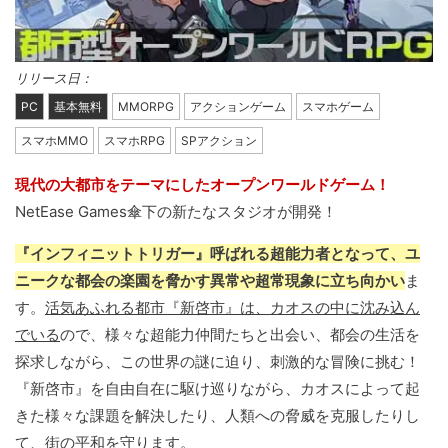
リリース日：
PC
基本無料
MMORPG
アクションゲーム
スマホゲーム
スマホMMO
スマホRPG
SPアクション
現代の大都市をテーマにしたオープンワールドゲーム！
NetEase Games傘下の新たなスタジオが開発！
『インフィニットトリガー』呼ばれる超能力者となって、ユ
ニークな都会の楽園を脅かす異常や超常現象に立ち向かい
ま
す。
活気あふれる都市『新啓市』は、カオスの中に沈み込ん
でいる
ので、様々な超能力仲間たちと出会い、都会の生活を
探求しながら、この世界の謎に迫り、刺激的な冒険に挑む！
『新啓市』を自由自在に駆け巡りながら、カオスによって起
きた様々な課題を解決したり、人類への脅威を克服したりし
て、街の平和を守ります。