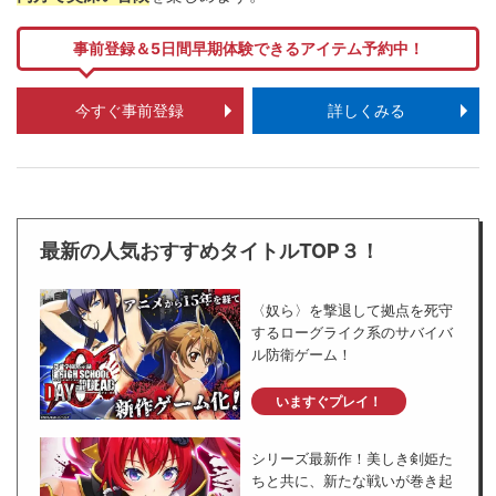
事前登録＆5日間早期体験できるアイテム予約中！
今すぐ事前登録
詳しくみる
最新の人気おすすめタイトルTOP３！
〈奴ら〉を撃退して拠点を死守
するローグライク系のサバイバ
ル防衛ゲーム！
いますぐプレイ！
シリーズ最新作！美しき剣姫た
ちと共に、新たな戦いが巻き起