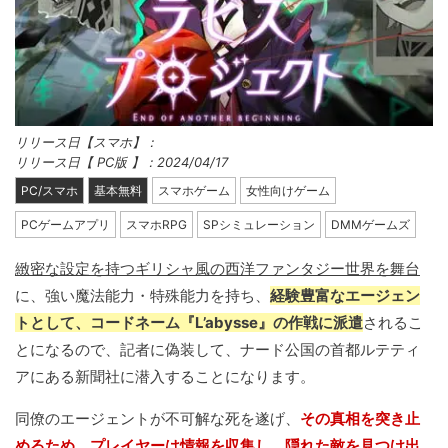
リリース日【スマホ】：
リリース日【 PC版 】：2024/04/17
PC/スマホ
基本無料
スマホゲーム
女性向けゲーム
PCゲームアプリ
スマホRPG
SPシミュレーション
DMMゲームズ
緻密な設定を持つギリシャ風の西洋ファンタジー世界を舞台
に、強い魔法能力・特殊能力を持ち、
経験豊富なエージェン
トとして、コードネーム『L’abysse』の作戦に派遣
されるこ
とになるので、記者に偽装して、ナード公国の首都ルテティ
アにある新聞社に潜入することになります。
同僚のエージェントが不可解な死を遂げ、
その真相を突き止
めるため、プレイヤーは情報を収集し、隠れた敵を見つけ出