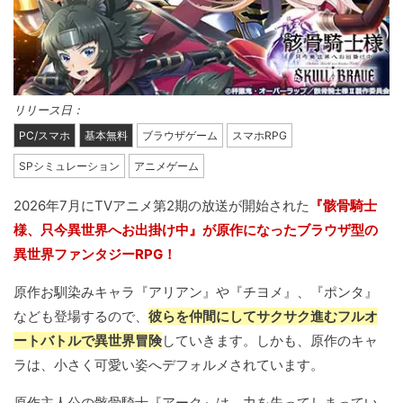
リリース日：
PC/スマホ
基本無料
ブラウザゲーム
スマホRPG
SPシミュレーション
アニメゲーム
2026年7月にTVアニメ第2期の放送が開始された
『骸骨騎士
様、只今異世界へお出掛け中』が原作になったブラウザ型の
異世界ファンタジーRPG！
原作お馴染みキャラ『アリアン』や『チヨメ』、『ポンタ』
なども登場するので、
彼らを仲間にしてサクサク進むフルオ
ートバトルで異世界冒険
していきます。しかも、原作のキャ
ラは、小さく可愛い姿へデフォルメされています。
原作主人公の骸骨騎士『アーク』は、力を失ってしまってい