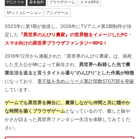
PC/スマホ
基本無料
ブラウザゲーム
スマホRPG
SPシミュレーション
アニメゲーム
2023年に第1期が放送し、2026年にTVアニメ第2期制作が決
定した
『異世界のんびり農家』の世界観をイメージしたPC・
スマホ向けの異世界ブラウザファンタジーRPG！
2016年12月から連載された『異世界のんびり農家』は、病死
した主人公が神によって蘇生され、
異世界へ転移した先で農
業生活を送ると言うタイトル通り“のんびり”とした作風が特徴
になっており、
電子版を含めシリーズ累計部数570万部を突破
しています。
ゲームでも異世界を舞台に、農業しながら仲間と共に穏やか
な時間を築くブラウザゲーム
となっているので、癒しと賑や
かさが詰まった異世界ファンタジー生活を体験してみてくだ
さい。