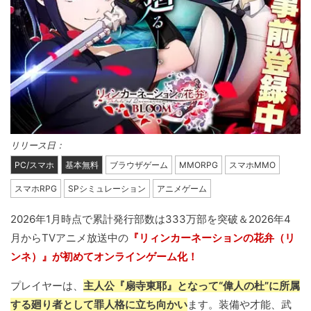
リリース日：
PC/スマホ
基本無料
ブラウザゲーム
MMORPG
スマホMMO
スマホRPG
SPシミュレーション
アニメゲーム
2026年1月時点で累計発行部数は333万部を突破＆2026年4
月からTVアニメ放送中の
『リィンカーネーションの花弁（リ
ンネ）』が初めてオンラインゲーム化！
プレイヤーは、
主人公『扇寺東耶』となって“偉人の杜”に所属
する廻り者として罪人格に立ち向かい
ます。装備や才能、武