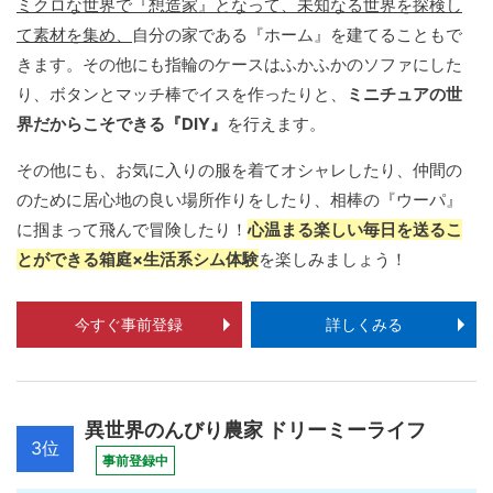
ミクロな世界で『想造家』となって、未知なる世界を探検し
て素材を集め、
自分の家である『ホーム』を建てることもで
きます。その他にも指輪のケースはふかふかのソファにした
り、ボタンとマッチ棒でイスを作ったりと、
ミニチュアの世
界だからこそできる『DIY』
を行えます。
その他にも、お気に入りの服を着てオシャレしたり、仲間の
のために居心地の良い場所作りをしたり、相棒の『ウーパ』
に掴まって飛んで冒険したり！
心温まる楽しい毎日を送るこ
とができる箱庭×生活系シム体験
を楽しみましょう！
今すぐ事前登録
詳しくみる
異世界のんびり農家 ドリーミーライフ
3位
事前登録中