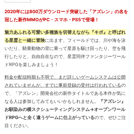
2020年には800万ダウンロード突破した「アズレン」の名を
冠した新作MMOがPC・スマホ・PS5で登場！
魅力あふれる可愛い多種族を切替えながら『キボ』と呼ばれ
る星霊と一緒に冒険
に出ます。フィールドでは、川や海を泳
いだり、騎乗動物の背に乗って星原を駆け回ったり、空を飛
行したりと、自由自在なので、星霊同伴ファンタジーワール
ドRPGを楽しみましょう！
料金や配信時期も不明で、まだ詳しいゲームシステムは公開
されていませんが、すでに事前登録の受付は行われている
の
で、「アズレン」開発会社の新作タイトルである本作が気に
なる人は参加してみてもいいかもしれません。
『アズレン』
お馴染みの横スクシューティングシステム→オープンワール
ドRPGへと全く違うゲームに仕上がっている
ので、ぜひご注
目ください。