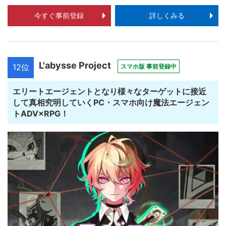
今すぐ事前登録
詳しくみる
L'abysse Project
12位
スマホ版 事前登録中
エリートエージェントとなり様々なターゲットに接近
して真相究明していくPC・スマホ向け魔法エージェン
トADV×RPG！