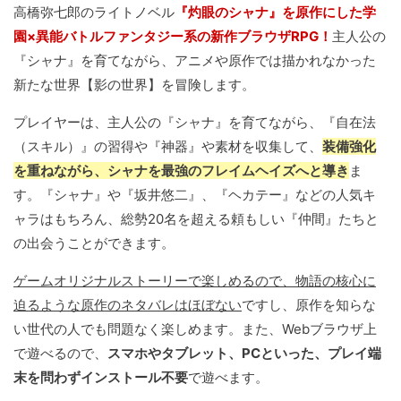
高橋弥七郎のライトノベル
『灼眼のシャナ』を原作にした学
園×異能バトルファンタジー系の新作ブラウザRPG！
主人公の
『シャナ』を育てながら、アニメや原作では描かれなかった
新たな世界【影の世界】を冒険します。
プレイヤーは、主人公の『シャナ』を育てながら、『自在法
（スキル）』の習得や『神器』や素材を収集して、
装備強化
を重ねながら、シャナを最強のフレイムヘイズへと導き
ま
す。『シャナ』や『坂井悠二』、『ヘカテー』などの人気キ
ャラはもちろん、総勢20名を超える頼もしい『仲間』たちと
の出会うことができます。
ゲームオリジナルストーリーで楽しめるので、物語の核心に
迫るような原作のネタバレはほぼない
ですし、原作を知らな
い世代の人でも問題なく楽しめます。また、Webブラウザ上
で遊べるので、
スマホやタブレット、PCといった、プレイ端
末を問わずインストール不要
で遊べます。