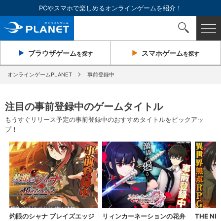
PCやスマホで楽しめるオンラインゲームを紹介！
ブラウザ
ゲーム
スマホ
ゲーム
を探す
を探す
オンラインゲームPLANET
事前登録中
注目の事前登録中のゲームタイトル
もうすぐリリース予定の事前登録中のおすすめタイトルをピックアッ
プ！
灼眼のシャナ ブレイズエッジ
リィンカーネーションの花弁
THE NE