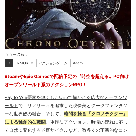
リリース日：
PC
MMORPG
アクションゲーム
steam
SteamやEpic Gamesで配信予定の〝時空を超える〟PC向け
オープンワールド系のアクションRPG！
Pay to Win要素を無くしたUE5で描かれる広大なオープンワ
ールド
で、リアリティを追求した映像美とダークファンタジ
ーな世界観の融合、そして、
時間を操る『クロノテクター』
による独創的な戦闘
、重厚なアクション、時間の流れに応じ
て自然に変化する昼夜サイクルなど、数多くの革新的なコン