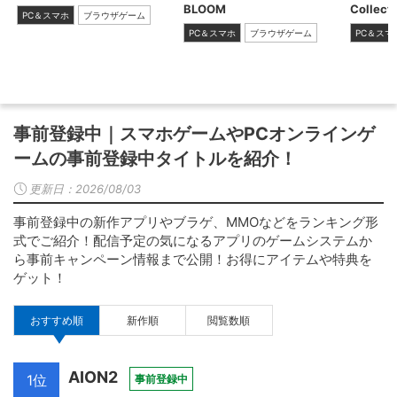
BLOOM
Collect
PC＆スマホ
ブラウザゲーム
PC＆スマホ
ブラウザゲーム
PC＆スマ
事前登録中｜スマホゲームやPCオンラインゲ
ームの事前登録中タイトルを紹介！
更新日：
2026/08/03
事前登録中の新作アプリやブラゲ、MMOなどをランキング形
式でご紹介！配信予定の気になるアプリのゲームシステムか
ら事前キャンペーン情報まで公開！お得にアイテムや特典を
ゲット！
おすすめ順
新作順
閲覧数順
AION2
1位
事前登録中