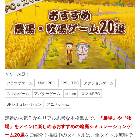
リリース日：
ブラウザゲーム
MMORPG
FPS／TPS
アクションゲーム
スマホゲーム
アバターゲーム
steam
スマホRPG
SPシミュレーション
アニメゲーム
定番の人気作からリアル思考な本格派まで、
『農場』や『牧
場』をメインに楽しめるおすすめの箱庭シミュレーションゲ
ーム20選
をご紹介！掲載中のタイトルは
、全タイトル無料で