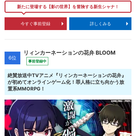
新たに登場する【影の世界】を冒険する新生シャナ！
今すぐ事前登録
詳しくみる
リィンカーネーションの花弁 BLOOM
6位
事前登録中
絶賛放送中TVアニメ『リィンカーネーションの花弁』
が初めてオンラインゲーム化！罪人格に立ち向かう放
置系MMORPG！