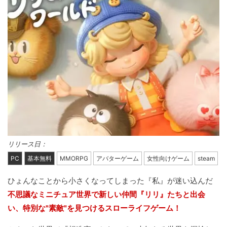
リリース日：
PC
基本無料
MMORPG
アバターゲーム
女性向けゲーム
steam
ひょんなことから小さくなってしまった『私』が迷い込んだ
不思議なミニチュア世界で新しい仲間『リリ』たちと出会
い、特別な"素敵"を見つけるスローライフゲーム！