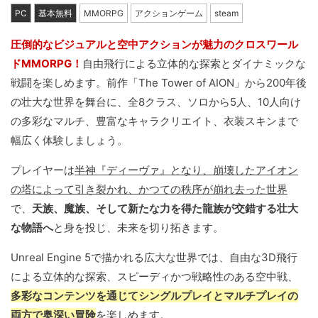
PC
基本無料
MMORPG
アクションゲーム
steam
圧倒的なビジュアルと空中アクションが魅力のクロスワール
ドMMORPG！
自由飛行による立体的な探索とダイナミックな
戦闘を楽しめます。前作「The Tower of AION」から200年後
の壮大な世界を舞台に、全8クラス、ソロから5人、10人向け
の多彩なマルチ、豊富なキャラクリエイト、衣装スキンまで
幅広く体験しましょう。
プレイヤーは
半神『ディーヴァ』となり、崩壊したアイオン
の塔によって引き裂かれ、かつての秩序が崩れ去った世界
で、
天族、魔族、そして新たな力を得た龍族が交錯する壮大
な物語へ
と身を投じ、未来を切り拓きます。
Unreal Engine 5で描かれる広大な世界では、自由な3D飛行
による立体的な探索、スピーディかつ戦略性のある空中戦、
多彩なコンテンツを通じてシングルプレイとマルチプレイの
両方で奥深い冒険
を楽しめます。