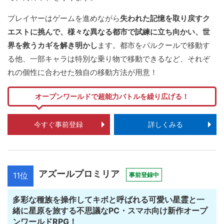
プレイヤーはゲームを進めながら
失われた記憶を取り戻すク
エストに挑んで、様々な異なる都市で試練に立ち向かい、世
界を救うカギを解き明かし
ます。都市をパルクールで移動す
る他、一部キャラは特別な乗り物で移動できるなど、それぞ
れの個性に合わせた独自の移動方法が用意！
オープンワールドで超能力バトルを繰り広げる！
今すぐ事前登録
詳しくみる
アズールプロミリア
11位
事前登録中
多彩な種族を操作してキボと呼ばれる可愛い星霊と一
緒に星原を旅する不思議なPC・スマホ向け新作オープ
ンワールドRPG！