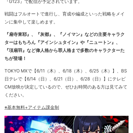
『G123』で配信が予定されています。
戦闘はフルオートで進行し、育成や編成といった戦略をメイ
ンに集中して楽しめます。
『扇寺東耶』、『灰都』、『ノイマン』などの主要キャラク
ターはもちろん『アインシュタイン』や『ニュートン』、
『項扇羽』など偉人格から罪人格まで多数のキャラクターた
ちが登場！
TOKYO MXで【6/11（木）、6/18（木）、6/25（木）】、BS
日テレで【6/14（日）、6/21（日）、6/28（日）】にテレビ
CM放映が決定しているので、ぜひお時間のある方は見てみて
ください。
※基本無料+アイテム課金制