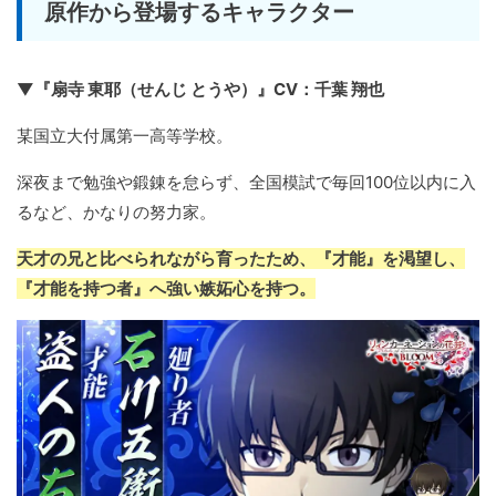
原作から登場するキャラクター
▼『扇寺 東耶（せんじ とうや）』CV：千葉 翔也
某国立大付属第一高等学校。
深夜まで勉強や鍛錬を怠らず、全国模試で毎回100位以内に入
るなど、かなりの努力家。
天才の兄と比べられながら育ったため、『才能』を渇望し、
『才能を持つ者』へ強い嫉妬心を持つ。