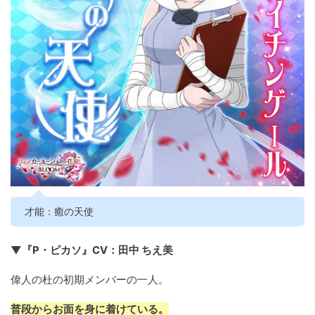
才能：癒の天使
▼『P・ピカソ』CV：田中 ちえ美
偉人の杜の初期メンバーの一人。
普段からお面を身に着けている。