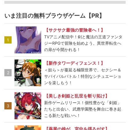
いま注目の無料ブラウザゲーム【PR】
【サクサク最強の冒険者へ！】
TVアニメ配信中！剣と魔法の王道ファンタ
1
ジーRPGで冒険を始めよう。異世界転生へ
の扉が今開かれる！
【新作タワーディフェンス！】
＜奴ら＞が蔓延る極限世界で、セクシー＆
2
サバイバルバトル！特別なシチュエーショ
ンを楽しもう！
【美しき剣姫と乱世を斬り拓け】
新作ゲームリリース！個性豊かな「剣姫」
3
たちと出会い、武應学園塾を舞台に巻き起
こる新たな戦いへ！
【薬屋の娘が、宮中を揺るがす】