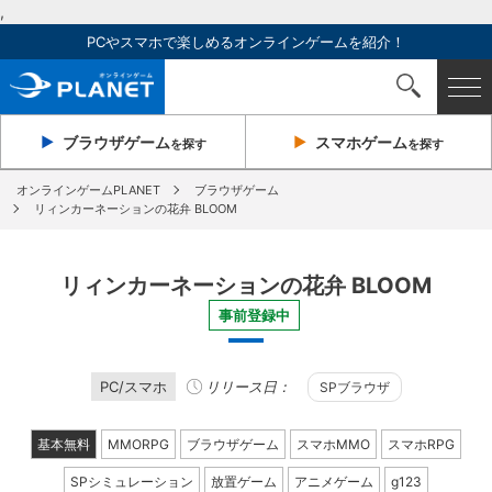
,
PCやスマホで楽しめるオンラインゲームを紹介！
ブラウザ
ゲーム
スマホ
ゲーム
を探す
を探す
オンラインゲームPLANET
ブラウザゲーム
リィンカーネーションの花弁 BLOOM
リィンカーネーションの花弁 BLOOM
事前登録中
PC/スマホ
リリース日：
SPブラウザ
基本無料
MMORPG
ブラウザゲーム
スマホMMO
スマホRPG
SPシミュレーション
放置ゲーム
アニメゲーム
g123