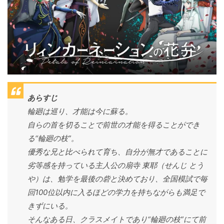
あらすじ
輪廻は巡り、才能は今に蘇る。
自らの首を切ることで前世の才能を得ることができ
る“輪廻の枝”。
優秀な兄と比べられて育ち、自分が無才であることに
劣等感を持っている主人公の扇寺 東耶（せんじ とう
や）は、勉学を最後の砦と決めており、全国模試で毎
回100位以内に入るほどの学力を持ちながらも満足で
きずにいる。
そんなある日、クラスメイトであり“輪廻の枝”にて前