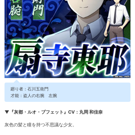
廻り者：石川五衛門
才能：盗人の右腕 左腕
▼『灰都・ルオ・ブフェット』CV：丸岡 和佳奈
灰色の髪と瞳を持つ不思議な少女。