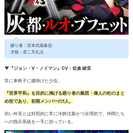
廻り者：宮本武蔵春信
才能：歪二天礼法
▼『ジョン・V・ノイマン』CV：佐倉 綾音
常に車椅子に腰掛けた少女。
『世界平和』を目的に掲げる廻り者の集団・偉人の杜のまと
め役であり、初期メンバーの1人。
幼い外見とは対照的に常に冷静沈着かつ合理的で、仲間たち
への指示系統を一手に担っている。