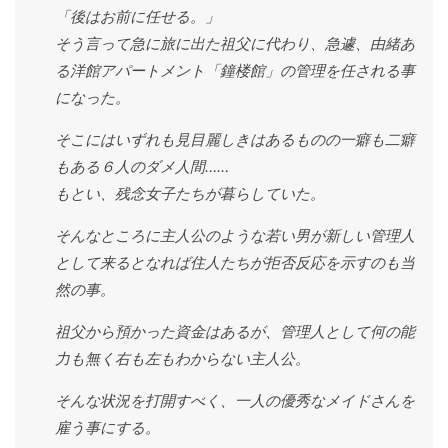
「後はお前に任せる。」
そう言って急に旅に出た祖父に代わり、急遽、由緒あ
る洋館アパートメント「鐘楼館」の管理を任される事
になった。
そこにはいずれも見目麗しきはあるものの一癖も二癖
もある６人のダメ人間……
もとい、残念女子たちが暮らしていた。
そんなところに主人公のような若い男が新しい管理人
として来るとなれば住人たちが拒否反応を示すのも当
然の事。
祖父から預かった資金はあるが、管理人として何の能
力も無く右も左もわからない主人公。
そんな状況を打開すべく、一人の優秀なメイドさんを
雇う事にする。