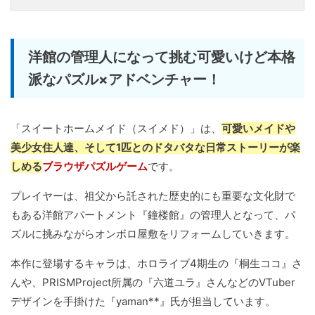
洋館の管理人になって挑む可愛いけど本格
派なパズル×アドベンチャー！
「スイートホームメイド（スイメド）」は、
可愛いメイドや
美少女住人達、そして1匹とのドタバタな日常ストーリーが楽
しめる
ブラウザパズルゲーム
です。
プレイヤーは、祖父から託された歴史的にも重要な文化財で
もある洋館アパートメント『鐘楼館』の管理人となって、パ
ズルに挑みながらオンボロ屋敷をリフォームしていきます。
本作に登場するキャラは、ホロライブ4期生の『桐生ココ』さ
んや、PRISMProject所属の『六道ユラ』さんなどのVTuber
デザインを手掛けた『yaman**』氏が担当しています。