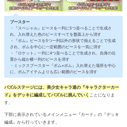
ブースター
・『スペシャル』ピースを一列に5つ並べることで生成さ
れ、入れ替えた色のピースすべてを盤面上から消す
・『ボム』ピースを5つ一列以外の形状で揃えることで生成
され、ボムを中心に一定範囲のピースを一気に消す
・『ロケット』一列に4つ並べることで生成され、自身の位
置から縦か横一列のピースを消す
・ミックスブースター『ボム×ボム』入れ替えた場所を中心
に、ボムアイテムよりも広い範囲のピースを消す
パズルステージには、美少女キャラ達の『キャラクターカー
ド』をデッキに編成してパズルに挑んでいく
ことになりま
す。
下部に表示されているメインメニュー『カード』の『デッキ
編成』から行っていきます。