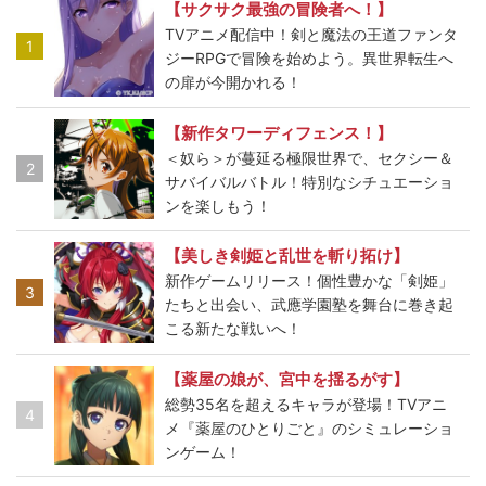
【サクサク最強の冒険者へ！】
TVアニメ配信中！剣と魔法の王道ファンタ
1
ジーRPGで冒険を始めよう。異世界転生へ
の扉が今開かれる！
【新作タワーディフェンス！】
＜奴ら＞が蔓延る極限世界で、セクシー＆
2
サバイバルバトル！特別なシチュエーショ
ンを楽しもう！
【美しき剣姫と乱世を斬り拓け】
新作ゲームリリース！個性豊かな「剣姫」
3
たちと出会い、武應学園塾を舞台に巻き起
こる新たな戦いへ！
【薬屋の娘が、宮中を揺るがす】
総勢35名を超えるキャラが登場！TVアニ
4
メ『薬屋のひとりごと』のシミュレーショ
ンゲーム！