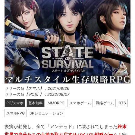
リリース日【スマホ】：2021/08/26
リリース日【 PC版 】：2022/09/07
PC/スマホ
基本無料
MMORPG
スマホゲーム
戦略ゲーム
RTS
スマホRPG
SPシミュレーション
疫病が勃発し、全て『アンデッド』に壊されてしまった
終末
世界で自分たちの土地を取り戻すサバイバル戦略ゲーム！
安