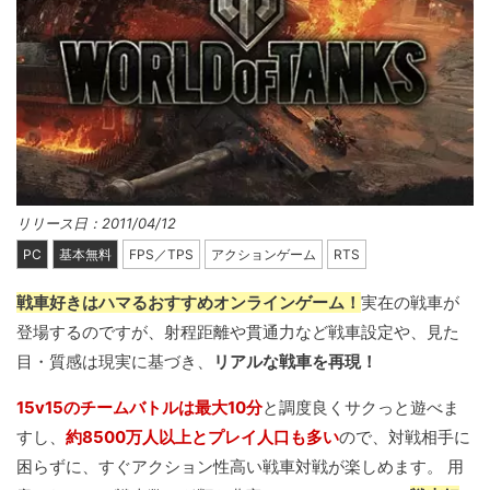
リリース日：2011/04/12
PC
基本無料
FPS／TPS
アクションゲーム
RTS
戦車好きはハマるおすすめオンラインゲーム！
実在の戦車が
登場するのですが、射程距離や貫通力など戦車設定や、見た
目・質感は現実に基づき、
リアルな戦車を再現！
15v15のチームバトルは最大10分
と調度良くサクっと遊べま
すし、
約8500万人以上とプレイ人口も多い
ので、対戦相手に
困らずに、すぐアクション性高い戦車対戦が楽しめます。 用