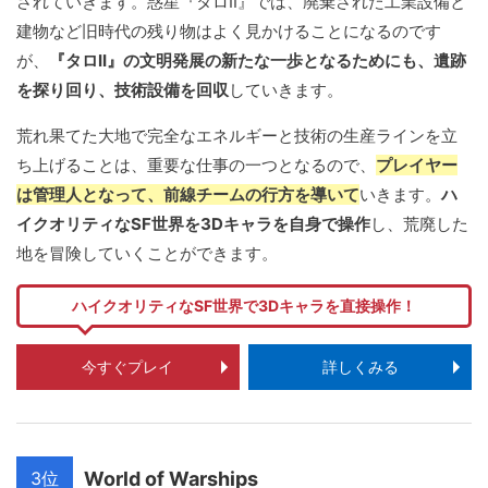
されていきます。惑星『タロII』では、廃棄された工業設備と
建物など旧時代の残り物はよく見かけることになるのです
が、
『タロII』の文明発展の新たな一歩となるためにも、遺跡
を探り回り、技術設備を回収
していきます。
荒れ果てた大地で完全なエネルギーと技術の生産ラインを立
ち上げることは、重要な仕事の一つとなるので、
プレイヤー
は管理人となって、前線チームの行方を導いて
いきます。
ハ
イクオリティなSF世界を3Dキャラを自身で操作
し、荒廃した
地を冒険していくことができます。
ハイクオリティなSF世界で3Dキャラを直接操作！
今すぐプレイ
詳しくみる
3位
World of Warships