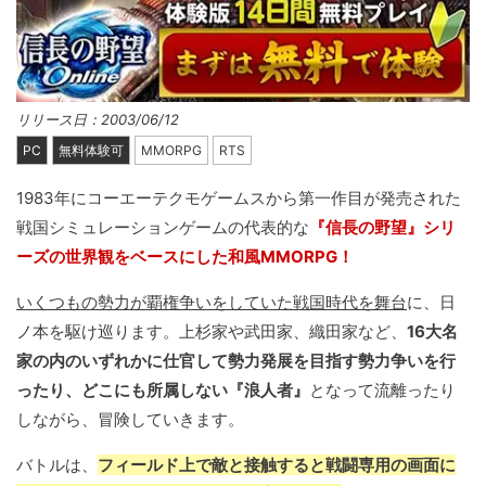
リリース日：2003/06/12
PC
無料体験可
MMORPG
RTS
1983年にコーエーテクモゲームスから第一作目が発売された
戦国シミュレーションゲームの代表的な
『信長の野望』シリ
ーズの世界観をベースにした和風MMORPG！
いくつもの勢力が覇権争いをしていた戦国時代を舞台
に、日
ノ本を駆け巡ります。上杉家や武田家、織田家など、
16大名
家の内のいずれかに仕官して勢力発展を目指す勢力争いを行
ったり、どこにも所属しない『浪人者』
となって流離ったり
しながら、冒険していきます。
バトルは、
フィールド上で敵と接触すると戦闘専用の画面に