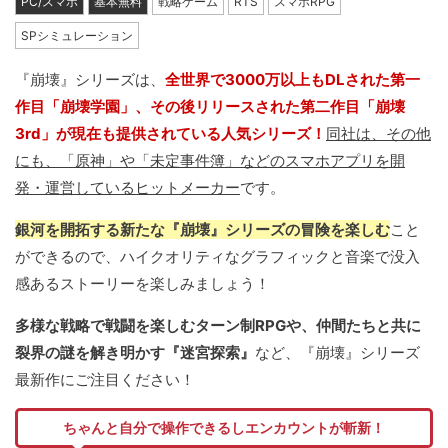
PC/スマホ
基本無料
戦略ゲーム
RTS
スマホRPG
SPシミュレーション
『崩壊』シリーズは、
全世界で3000万以上もDLされた第一
作目「崩壊学園」、その後リリースされた第二作目「崩壊
3rd」が現在も提供されている人気シリーズ！
同社は、その他
にも、「原神」や「未定事件簿」などのスマホアプリを開
発・運営しているヒットメーカー
です。
銀河を開拓する新たな『崩壊』シリーズの冒険を楽しむ
こと
ができるので、ハイクオリティなグラフィックと音楽で没入
感あるストーリーを楽しみましょう！
多様な戦略で戦闘を楽しむターン制RPGや、仲間たちと共に
裂界の謎を解き明かす『迷宮探索』
など、『崩壊』シリーズ
最新作にご注目ください！
ちゃんと自分で操作できるしエンカウントが斬新！