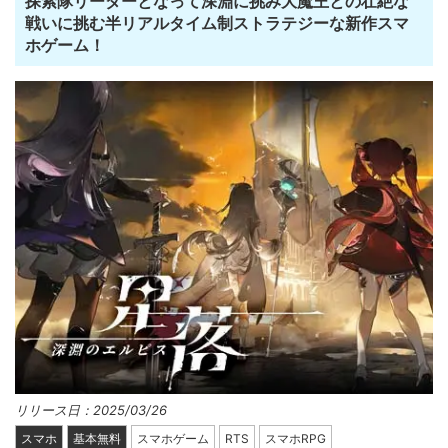
探索隊リーダーとなって深淵に挑み大魔王との壮絶な
戦いに挑む半リアルタイム制ストラテジーな新作スマ
ホゲーム！
リリース日：2025/03/26
スマホ
基本無料
スマホゲーム
RTS
スマホRPG