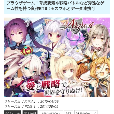
ブラウザゲーム！育成要素や戦略バトルなど秀逸なゲ
ーム性を持つ良作RTS！※スマホとデータ連携可
リリース日【スマホ】：2015/04/09
リリース日【 PC版 】：2014/08/05
PC/スマホ
基本無料
ブラウザゲーム
RTS
DMMゲームズ