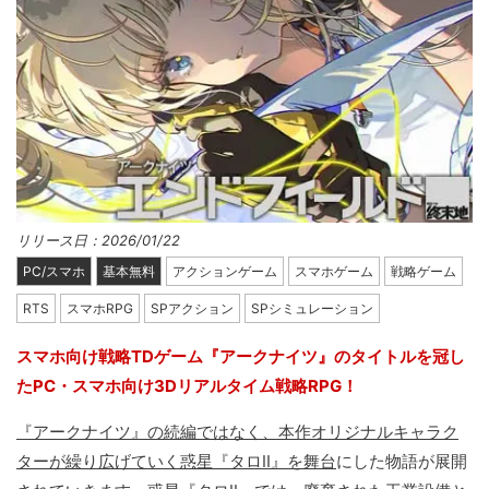
リリース日：2026/01/22
PC/スマホ
基本無料
アクションゲーム
スマホゲーム
戦略ゲーム
RTS
スマホRPG
SPアクション
SPシミュレーション
スマホ向け戦略TDゲーム『アークナイツ』のタイトルを冠し
たPC・スマホ向け3Dリアルタイム戦略RPG！
『アークナイツ』の続編ではなく、本作オリジナルキャラク
ターが繰り広げていく惑星『タロII』を舞台
にした物語が展開