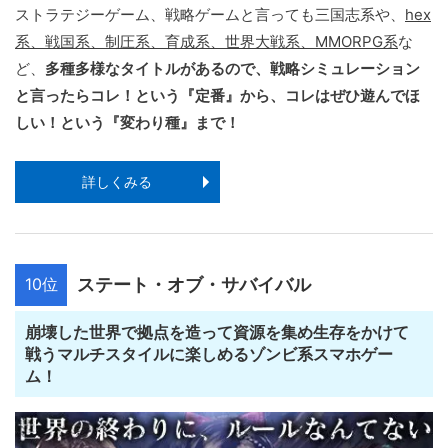
ストラテジーゲーム、戦略ゲームと言っても三国志系や、
hex
系、戦国系、制圧系、育成系、世界大戦系、MMORPG系
な
ど、
多種多様なタイトルがあるので、戦略シミュレーション
と言ったらコレ！という『定番』から、コレはぜひ遊んでほ
しい！という『変わり種』まで！
詳しくみる
10位
ステート・オブ・サバイバル
崩壊した世界で拠点を造って資源を集め生存をかけて
戦うマルチスタイルに楽しめるゾンビ系スマホゲー
ム！