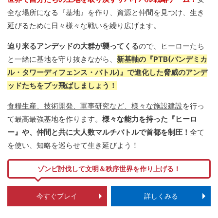
全な場所になる『基地』を作り、資源と仲間を見つけ、生き
延びるために日々様々な戦いを繰り広げます。
迫り来るアンデッドの大群が襲ってくる
ので、ヒーローたち
と一緒に基地を守り抜きながら、
新基軸の『PTB(パンデミカ
ル・タワーディフェンス・バトル)』で進化した脅威のアンデ
ッドたちをブッ飛ばしましょう！
食糧生産、技術開発、軍事研究など、様々な施設建設
を行っ
て最高最強基地を作ります。
様々な能力を持った『ヒーロ
ー』や、仲間と共に大人数マルチバトルで首都を制圧！
全て
を使い、知略を巡らせて生き延びよう！
ゾンビ討伐して文明＆秩序世界を作り上げる！
今すぐプレイ
詳しくみる