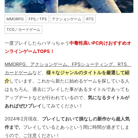
MMORPG
FPS／TPS
アクションゲーム
RTS
TCG／カードゲーム
一度プレイしたらハマっちゃう
中毒性高いPC向けおすすめオ
ンラインゲームTOP5！
MMORPG、アクションゲーム、FPSシューティング、RTS、
カードゲーム
など、
様々なジャンルのタイトルを厳選して紹
介
しています。これから新たに始めるゲームを探している人
はもちろん、過去にプレイした事があるタイトルであっても
アップデートなどが行われているので、
気になるタイトルが
あればぜひプレイ
してみてください！
2024年2月現在、
プレイしておいて損なしの新作から超人気
作まで、
プレイしているとあっという間に時間が過ぎてしま
うので、ご注意ください！