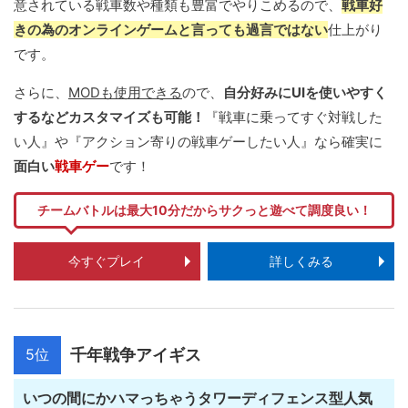
意されている戦車数や種類も豊富でやりこめるので、
戦車好
きの為のオンラインゲームと言っても過言ではない
仕上がり
です。
さらに、
MODも使用できる
ので、
自分好みにUIを使いやすく
するなどカスタマイズも可能！
『戦車に乗ってすぐ対戦した
い人』や『アクション寄りの戦車ゲーしたい人』なら確実に
面白い
戦車ゲー
です！
チームバトルは最大10分だからサクっと遊べて調度良い！
今すぐプレイ
詳しくみる
5位
千年戦争アイギス
いつの間にかハマっちゃうタワーディフェンス型人気