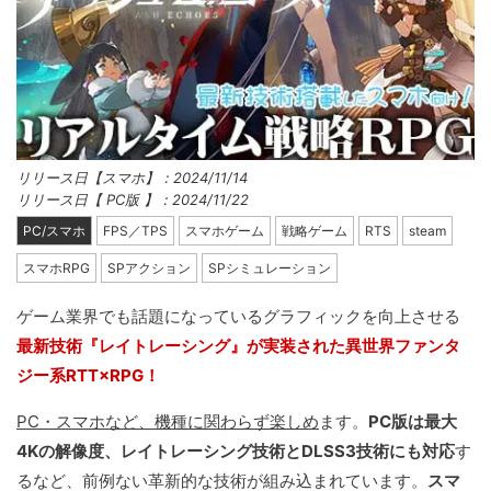
リリース日【スマホ】：2024/11/14
リリース日【 PC版 】：2024/11/22
PC/スマホ
FPS／TPS
スマホゲーム
戦略ゲーム
RTS
steam
スマホRPG
SPアクション
SPシミュレーション
ゲーム業界でも話題になっているグラフィックを向上させる
最新技術『レイトレーシング』が実装された異世界ファンタ
ジー系RTT×RPG！
PC・スマホなど、機種に関わらず楽しめ
ます。
PC版は最大
4Kの解像度、レイトレーシング技術とDLSS3技術にも対応
す
るなど、前例ない革新的な技術が組み込まれています。
スマ