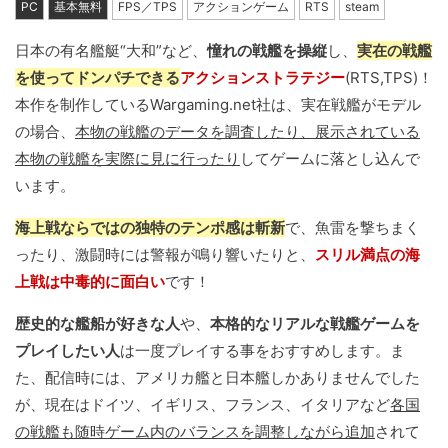
PC
基本無料
FPS／TPS
アクションゲーム
RTS
steam
日本の有名艦艇“大和”など、
憧れの戦艦を操縦
し、
実在の戦艦
を使ってドンパチできる
アクションストラテジー
(RTS,TPS)！
本作を制作しているWargaming.net社は、実在戦艦がモデル
の場合、
本物の戦艦のデータを調査したり、展示されている
本物の戦艦を実際に見に行ったり
してゲームに落とし込んで
います。
海上戦ならではの独特のテンポ感は斬新
で、魚雷を撃ちまく
ったり、激闘時には警報が鳴り響いたりと、
スリル満点の海
上戦は中毒的に面白い
です！
歴史的な艦船が好きな人
や、
本格的なリアルな戦艦ゲームを
プレイしたい人
は一度プレイする事をおすすめします。ま
た、配信時には、アメリカ艦と日本艦しかありませんでした
が、現在はドイツ、イギリス、フランス、イタリアなど
各国
の戦艦も随時ゲーム内のバランスを調整しながら追加
されて