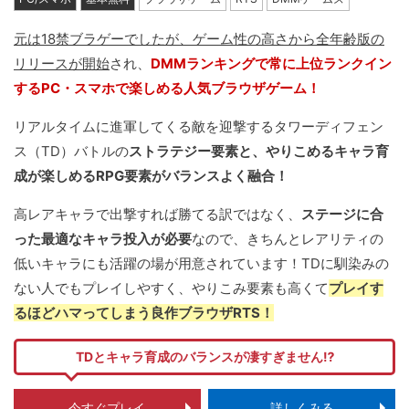
元は18禁ブラゲーでしたが、ゲーム性の高さから全年齢版の
リリースが開始
され、
DMMランキングで常に上位ランクイン
するPC・スマホで楽しめる人気ブラウザゲーム！
リアルタイムに進軍してくる敵を迎撃するタワーディフェン
ス（TD）バトルの
ストラテジー要素と、やりこめるキャラ育
成が楽しめるRPG要素がバランスよく融合！
高レアキャラで出撃すれば勝てる訳ではなく、
ステージに合
った最適なキャラ投入が必要
なので、きちんとレアリティの
低いキャラにも活躍の場が用意されています！TDに馴染みの
ない人でもプレイしやすく、やりこみ要素も高くて
プレイす
るほどハマってしまう良作ブラウザRTS！
TDとキャラ育成のバランスが凄すぎません⁉
今すぐプレイ
詳しくみる