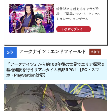
総勢35名を超えるキャラが登
場！『薬屋のひとりごと』のシ
ミュレーションゲーム
いますぐプレイ！
アークナイツ：エンドフィールド
2位
準新作
『アークナイツ』から約100年後の世界でエリア探索＆
基地建設を行うリアルタイム戦略RPG！【PC・スマ
ホ・PlayStation対応】