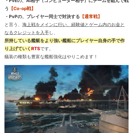
・PvEの、AI相手（コンピューター相手）にチームを組んで戦
う
【Co-op戦】
・PvPの、プレイヤー同士で対決する
【通常戦】
と言う、
海上戦をメインに行い、経験値とゲーム内のお金と
なるクレジットを入手
し、
所持している艦艇をより強い艦船にプレイヤー自身の手で作
り上げていく
RTS
です。
艤装の種類も豊富な艦船強化はやりこめます！