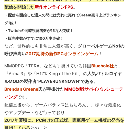
配信を開始した
新作オンラインFPS
。
・配信を開始した週末の間には売れに売れてSream売り上げランキン
グ1位！
・Twitchの同時視聴者数が15万人突破！
・販売本数がすでに100万本突破！
など、世界的にも非常に人気が高く、
グローバルゲームNo1の
呼び声高い
2017期待の新作PCオンラインゲーム
！
MMORPG「
TERA
」なども手掛けている韓国
Bluehole社
と、
『Arma 3』や『H1Z1: King of the Kill』の
人気バトルロイヤ
ルMODの製作者“PLAYERUNKNOWN”である、
Brendan Greene
氏が手掛けた
MMO対戦サバイバルシューテ
ィング
です。
配信直後から、ゲームバランスはもちろん、、様々な最適化
やアップデートなど行っており、
2017年夏頃に、PC向けの正式版、家庭用ゲーム機版の発売を
目指している
とのこと。