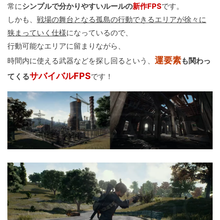
常に
シンプルで分かりやすいルールの
新作FPS
です。
しかも、
戦場の舞台となる孤島の行動できるエリアが徐々に
狭まっていく仕様
になっているので、
行動可能なエリアに留まりながら、
運要素
時間内に使える武器などを探し回るという、
も関わっ
サバイバルFPS
てくる
です！