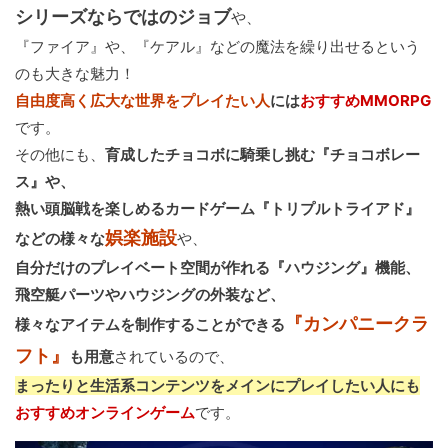
シリーズならではのジョブ
や、
『ファイア』や、『ケアル』などの魔法を繰り出せるという
のも大きな魅力！
自由度高く広大な世界をプレイたい人
には
おすすめMMORPG
です。
その他にも、
育成したチョコボに騎乗し挑む『チョコボレー
ス』や、
熱い頭脳戦を楽しめるカードゲーム『トリプルトライアド』
娯楽施設
などの様々な
や、
自分だけのプレイベート空間が作れる『ハウジング』機能、
飛空艇パーツやハウジングの外装など、
『カンパニークラ
様々なアイテムを制作することができる
フト』
も用意
されているので、
まったりと生活系コンテンツをメインにプレイしたい人にも
おすすめオンラインゲーム
です。