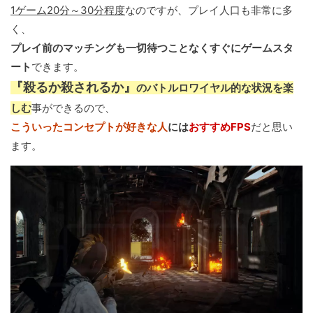
1ゲーム20分～30分程度
なのですが、プレイ人口も非常に多
く、
プレイ前のマッチングも一切待つことなくすぐにゲームスタ
ート
できます。
『殺るか殺されるか』
のバトルロワイヤル的な状況を楽
しむ
事ができるので、
こういったコンセプトが好きな人
には
おすすめFPS
だと思い
ます。