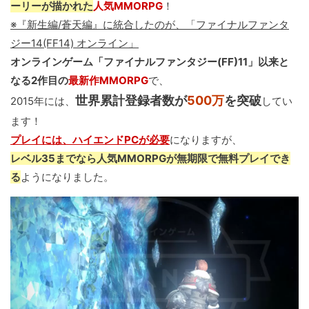
ーリーが描かれた
人気MMORPG
！
※『新生編/蒼天編』に統合したのが、「ファイナルファンタ
ジー14(FF14) オンライン」
オンラインゲーム「ファイナルファンタジー(FF)11」以来と
なる2作目の
最新作MMORPG
で、
世界累計登録者数が
500万
を突破
2015年には、
してい
ます！
プレイには、ハイエンドPCが必要
になりますが、
レベル35までなら人気MMORPGが無期限で無料プレイでき
る
ようになりました。