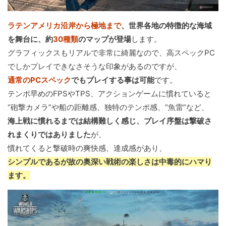
ラテンアメリカ沿岸から極地まで
、世界各地の特徴的な海域
を舞台に、約
30種類
のマップが登場
します。
グラフィックスもリアルで非常に綺麗なので、高スペックPC
でしかプレイできなさそうな印象があるのですが、
通常のPCスペック
でもプレイする事は可能
です。
テンポ早めのFPSやTPS、アクションゲームに慣れていると
“砲撃カメラ”や船の距離感、独特のテンポ感、“魚雷”など、
海上戦に慣れるまでは結構難しく感じ、プレイ序盤は撃破さ
れまくりではありました
が、
慣れてくると撃破時の爽快感、達成感があり、
シンプルであるが故の奥深い戦術の楽しさは中毒的にハマり
ます。