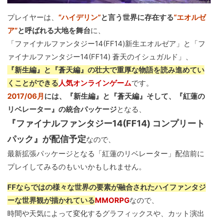
プレイヤーは、
“ハイデリン”
と言う世界に存在する
“エオルゼ
ア”
と呼ばれる大地を舞台
に、
「ファイナルファンタジー14(FF14)新生エオルゼア」と「フ
ァイナルファンタジー14(FF14) 蒼天のイシュガルド」、
『新生編』と『蒼天編』の壮大で重厚な物語を読み進めてい
くことができる
人気オンラインゲーム
です。
2017/06月
には、『新生編』と『蒼天編』そして、『紅蓮の
リベレーター』の統合パッケージ
となる、
『ファイナルファンタジー14(FF14) コンプリート
パック』が配信予定
なので、
最新拡張パッケージとなる「紅蓮のリベレーター」配信前に
プレイしてみるのもいいかもしれません。
FFならではの様々な世界の要素が融合されたハイファンタジ
ーな世界観が描かれている
MMORPG
なので、
時間や天気によって変化するグラフィックスや、カット演出