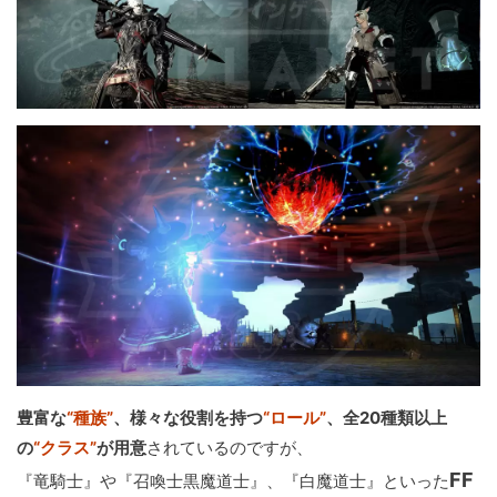
豊富な
“種族”
、様々な役割を持つ
“ロール”
、全20種類以上
の
“クラス”
が用意
されているのですが、
FF
『竜騎士』や『召喚士黒魔道士』、『白魔道士』といった