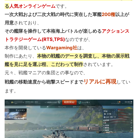
る
人気オンラインゲーム
です。
一次大戦および二次大戦の時代に実在した軍艦
200種
以上が
用意
されており、
その艦隊を操作して本格海上バトルが楽しめる
アクションス
トラテジーゲーム(RTS,TPS)
なのですが、
本作を開発している
Wargaming社
は、
制作にあたり、
本物の戦艦のデータを調査し、本物の展示戦
艦を見に足を運ぶ程、こだわって制作
されています。
元々、戦艦マニアの集団との事なので、
リアルに再現
戦艦の移動速度から砲撃スピードまで
してい
ます。