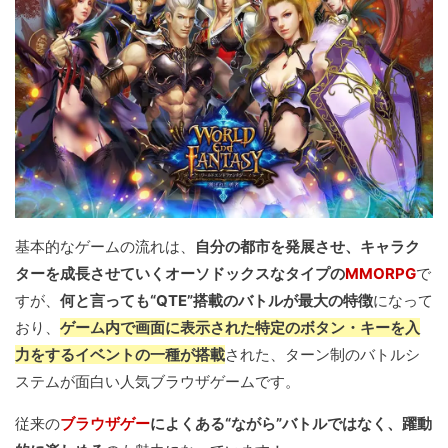
基本的なゲームの流れは、
自分の都市を発展させ、キャラク
ターを成長させていくオーソドックスなタイプの
MMORPG
で
すが、
何と言っても“QTE”搭載のバトルが最大の特徴
になって
おり、
ゲーム内で画面に表示された特定のボタン・キーを入
力をするイベントの一種が搭載
された、ターン制のバトルシ
ステムが面白い人気ブラウザゲームです。
従来の
ブラウザゲー
によくある“ながら”バトルではなく、躍動