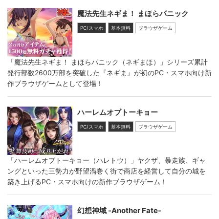
魔法先生ネギま！ まほらパニック
PC/スマホ
基本無料
ブラウザゲーム
「魔法先生ネギま！ まほらパニック（ネギまほ）」シリーズ累計
発行部数2600万部を突破した『ネギま』が初のPC・スマホ向け新
作ブラウザゲームとして登場！
ハーレムオブトーキョー
PC/スマホ
基本無料
ブラウザゲーム
「ハーレムオブトーキョー（ハレトウ）」ヤクザ、暴走族、ギャ
ングといった三勢力が野望渦巻く街で商店を経営して自分の城を
築き上げるPC・スマホ向けの新作ブラウザゲーム！
幻想神域 -Another Fate-