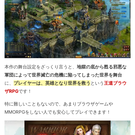
本作の舞台設定をざっくり言うと、
地獄の底から甦る邪悪な
軍団によって世界滅亡の危機に陥ってしまった世界を舞台
に、
プレイヤーは、英雄となり世界を救う
という
王道ブラウ
ザRPG
です！
特に難しいこともないので、あまりブラウザゲームや
MMORPGをしない人でも安心してプレイできます！