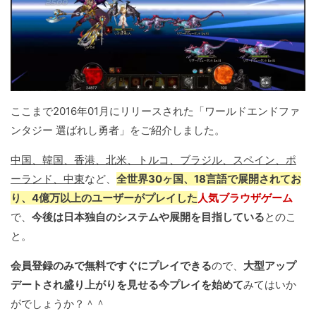
ここまで2016年01月にリリースされた「ワールドエンドファ
ンタジー 選ばれし勇者」をご紹介しました。
中国、韓国、香港、北米、トルコ、ブラジル、スペイン、ポ
ーランド、中東
など、
全世界30ヶ国、18言語で展開されてお
り、4億万以上のユーザーがプレイした
人気ブラウザゲーム
で、
今後は日本独自のシステムや展開を目指している
とのこ
と。
会員登録のみで無料ですぐにプレイできる
ので、
大型アップ
デートされ盛り上がりを見せる今プレイを始めて
みてはいか
がでしょうか？＾＾