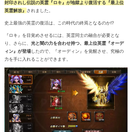
封印されし伝説の英霊『ロキ』が地獄より復活する『最上位
英霊解放』
されました。
史上最強の英霊の復活は、この時代の終焉となるのか!?
『ロキ』を目覚めさせるには、英霊同士の融合が必要とな
り、さらに、
光と闇の力を合わせ持つ、最上位英霊『オーデ
ィン』が登場
したので、『オーディン』を覚醒させ、究極の
力を手に入れることができます。