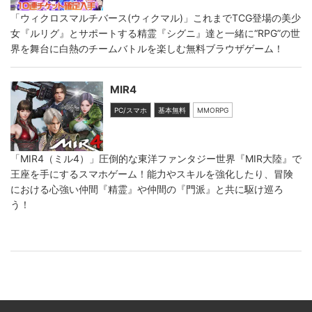
「ウィクロスマルチバース(ウィクマル)」これまでTCG登場の美少
女『ルリグ』とサポートする精霊『シグニ』達と一緒に“RPG”の世
界を舞台に白熱のチームバトルを楽しむ無料ブラウザゲーム！
MIR4
PC/スマホ
基本無料
MMORPG
「MIR4（ミル4）」圧倒的な東洋ファンタジー世界『MIR大陸』で
王座を手にするスマホゲーム！能力やスキルを強化したり、冒険
における心強い仲間『精霊』や仲間の『門派』と共に駆け巡ろ
う！