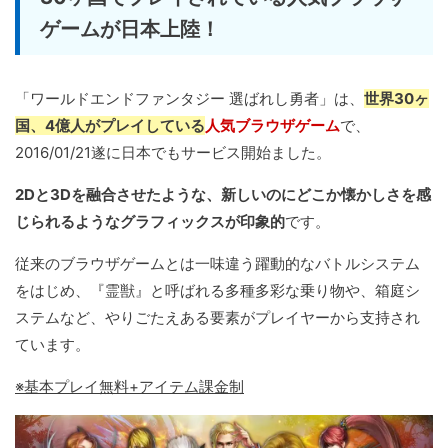
ゲームが日本上陸！
「ワールドエンドファンタジー 選ばれし勇者」は、
世界30ヶ
国、4億人がプレイしている
人気ブラウザゲーム
で、
2016/01/21遂に日本でもサービス開始ました。
2Dと3Dを融合させたような、新しいのにどこか懐かしさを感
じられるようなグラフィックスが印象的
です。
従来のブラウザゲームとは一味違う躍動的なバトルシステム
をはじめ、『霊獣』と呼ばれる多種多彩な乗り物や、箱庭シ
ステムなど、やりごたえある要素がプレイヤーから支持され
ています。
※基本プレイ無料+アイテム課金制