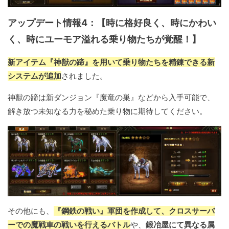
アップデート情報4：【時に格好良く、時にかわい
く、時にユーモア溢れる乗り物たちが覚醒！】
新アイテム『神獣の蹄』を用いて乗り物たちを精錬できる新
システムが追加
されました。
神獣の蹄は新ダンジョン『魔竜の巣』などから入手可能で、
解き放つ未知なる力を秘めた乗り物に期待してください。
その他にも、
『鋼鉄の戦い』軍団を作成して、クロスサーバ
ーでの魔戦車の戦いを行えるバトル
や、
鍛冶屋にて異なる属