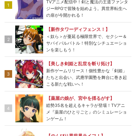
TVアニメ配信中！剣と魔法の王道ファンタ
1
ジーRPGで冒険を始めよう。異世界転生へ
の扉が今開かれる！
【新作タワーディフェンス！】
＜奴ら＞が蔓延る極限世界で、セクシー＆
2
サバイバルバトル！特別なシチュエーショ
ンを楽しもう！
【美しき剣姫と乱世を斬り拓け】
新作ゲームリリース！個性豊かな「剣姫」
3
たちと出会い、武應学園塾を舞台に巻き起
こる新たな戦いへ！
【薬屋の娘が、宮中を揺るがす】
総勢35名を超えるキャラが登場！TVアニ
4
メ『薬屋のひとりごと』のシミュレーショ
ンゲーム！
【のんびり異世界ライフ！】