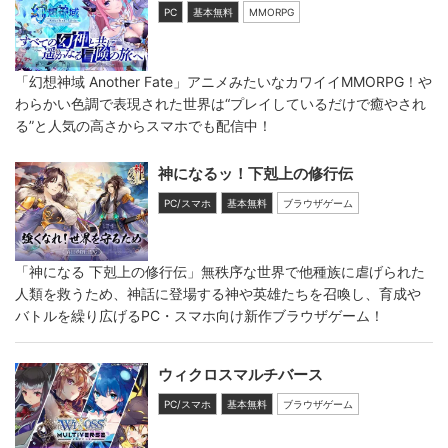
PC
基本無料
MMORPG
「幻想神域 Another Fate」アニメみたいなカワイイMMORPG！や
わらかい色調で表現された世界は“プレイしているだけで癒やされ
る”と人気の高さからスマホでも配信中！
神になるッ！下剋上の修行伝
PC/スマホ
基本無料
ブラウザゲーム
「神になる 下剋上の修行伝」無秩序な世界で他種族に虐げられた
人類を救うため、神話に登場する神や英雄たちを召喚し、育成や
バトルを繰り広げるPC・スマホ向け新作ブラウザゲーム！
ウィクロスマルチバース
PC/スマホ
基本無料
ブラウザゲーム