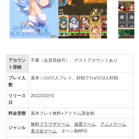
アカウン
不要（会員登録可）、ゲストアカウントあり
ト登録
プレイ人
基本ソロの1人プレイ、対戦で1vs1の2人対戦
数
リリース
2022/02/10
日
料金形態
基本プレイ無料+アイテム課金制
無料ブラウザゲーム
、
放置ゲーム
、
アニメゲーム
、
ジャンル
美少女ゲーム
、ターン制RPG