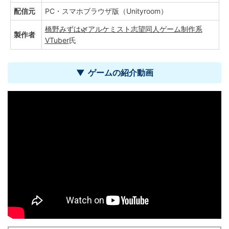
配信元
PC・スマホブラウザ版（Unityroom）
橋野みずは🌿アルケミスト志望同人ゲーム制作系
製作者
VTuber
氏
ゲームの紹介動画