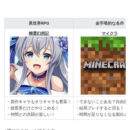
異世界RPG
金字塔的な名作
精霊幻想記
マイクラ
・原作キャラもオリキャラも豊富！
・できないことある？自由度
・放置系だけどやりこめる！
・結局プレイすると沼る！
・仲間との共闘が楽しい！
・時間が足りなくなる面白さ