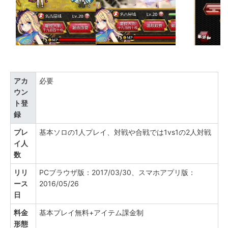
アカ
必要
ウン
ト登
録
プレ
基本ソロの1人プレイ、対戦や合戦では1vs1の2人対戦
イ人
数
リリ
PCブラウザ版：2017/03/30、スマホアプリ版：
ース
2016/05/26
日
料金
基本プレイ無料+アイテム課金制
形態