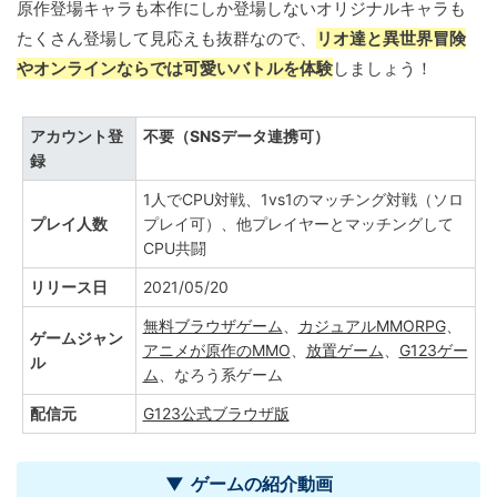
原作登場キャラも本作にしか登場しないオリジナルキャラも
たくさん登場して見応えも抜群なので、
リオ達と異世界冒険
やオンラインならでは可愛いバトルを体験
しましょう！
アカウント登
不要（SNSデータ連携可）
録
1人でCPU対戦、1vs1のマッチング対戦（ソロ
プレイ人数
プレイ可）、他プレイヤーとマッチングして
CPU共闘
リリース日
2021/05/20
無料ブラウザゲーム
、
カジュアルMMORPG
、
ゲームジャン
アニメが原作のMMO
、
放置ゲーム
、
G123ゲー
ル
ム
、なろう系ゲーム
配信元
G123公式ブラウザ版
ゲームの紹介動画