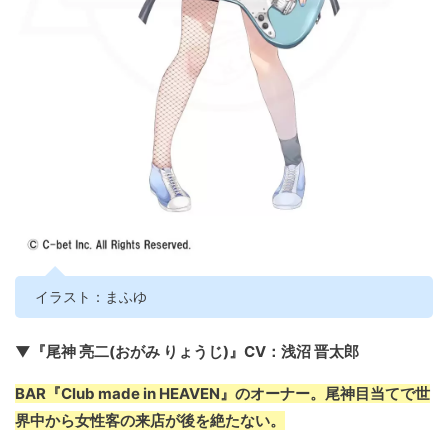
イラスト：まふゆ
▼『尾神 亮二(おがみ りょうじ)』CV：浅沼 晋太郎
BAR『Club made in HEAVEN』のオーナー。尾神目当てで世
界中から女性客の来店が後を絶たない。