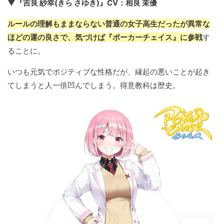
▼『吉良 紗幸(きら さゆき)』CV：相良 茉優
ルールの理解もままならない普通の女子高生だったが異常な
ほどの運の良さで、気づけば『ポーカーチェイス』に参戦
す
ることに。
いつも元気でポジティブな性格だが、縁起の悪いことが起き
てしまうと人一倍凹んでしまう。得意教科は歴史。