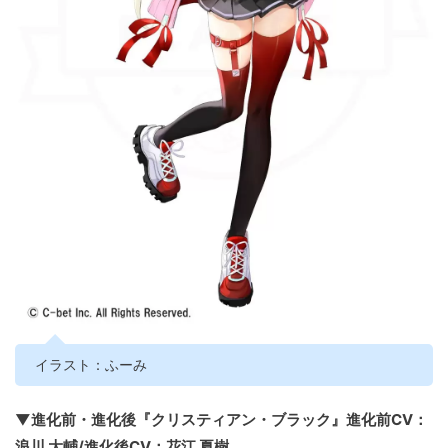
イラスト：ふーみ
▼進化前・進化後『クリスティアン・ブラック』進化前CV：
浪川 大輔/進化後CV：花江 夏樹