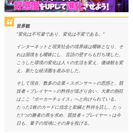
世界観
“変化は不可避であり、変化は不変である。”
インターネットと現実社会の境界線は曖昧となり、そ
れは国境をも曖昧にし、言語の壁すらも打ち壊した。
こうした環境の変化は人々の生活を変え、価値観を変
え、新たな経済圏を産み出した。
そして現在、数多の企業＜スポンサー＞の思惑と、競
技者＜プレイヤー＞の矜持が混ざり合い、大衆の熱狂
はここ『ポーカーチェイス』へと向けられている。
たった2枚のカードに信念と欺瞞と矜持を託し、たっ
た1つの勝者の席を求め、競技者＜プレイヤー＞は今
日も、量子の坩堝にその身を投げる。