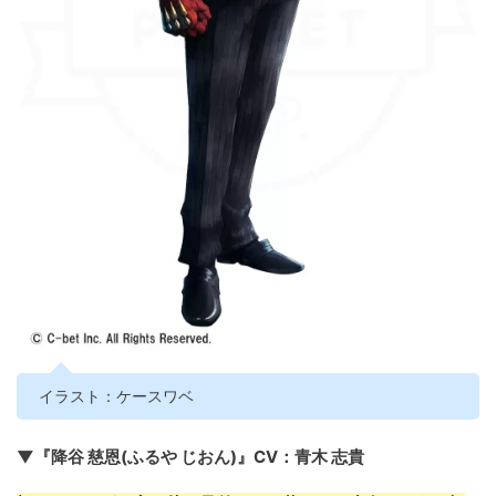
イラスト：ケースワベ
▼『降谷 慈恩(ふるや じおん)』CV：青木 志貴