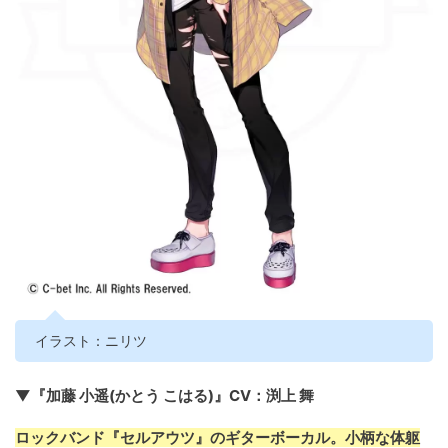
イラスト：ニリツ
▼『加藤 小遥(かとう こはる)』CV：渕上 舞
ロックバンド『セルアウツ』のギターボーカル。小柄な体躯