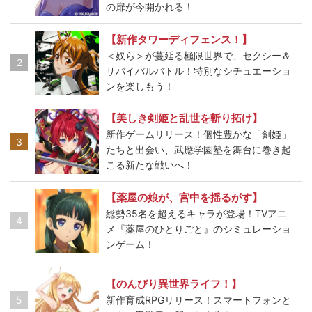
の扉が今開かれる！
【新作タワーディフェンス！】
＜奴ら＞が蔓延る極限世界で、セクシー＆
2
サバイバルバトル！特別なシチュエーショ
ンを楽しもう！
【美しき剣姫と乱世を斬り拓け】
新作ゲームリリース！個性豊かな「剣姫」
3
たちと出会い、武應学園塾を舞台に巻き起
こる新たな戦いへ！
【薬屋の娘が、宮中を揺るがす】
総勢35名を超えるキャラが登場！TVアニ
4
メ『薬屋のひとりごと』のシミュレーショ
ンゲーム！
【のんびり異世界ライフ！】
5
新作育成RPGリリース！スマートフォンと