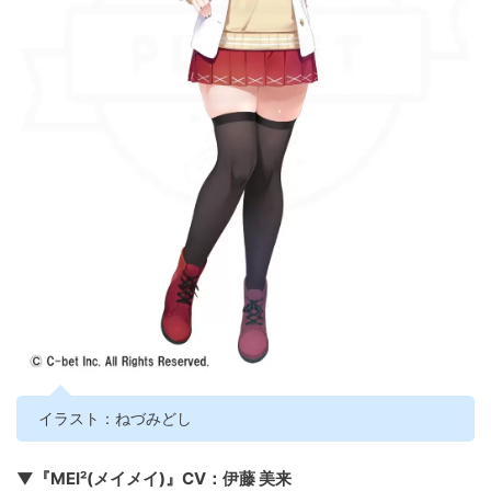
イラスト：ねづみどし
▼『MEI²(メイメイ)』CV：伊藤 美来