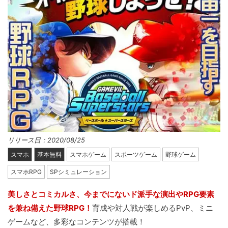
リリース日：2020/08/25
スマホ
基本無料
スマホゲーム
スポーツゲーム
野球ゲーム
スマホRPG
SPシミュレーション
美しさとコミカルさ、今までにないド派手な演出やRPG要素
を兼ね備えた野球RPG！
育成や対人戦が楽しめるPvP、ミニ
ゲームなど、多彩なコンテンツが搭載！