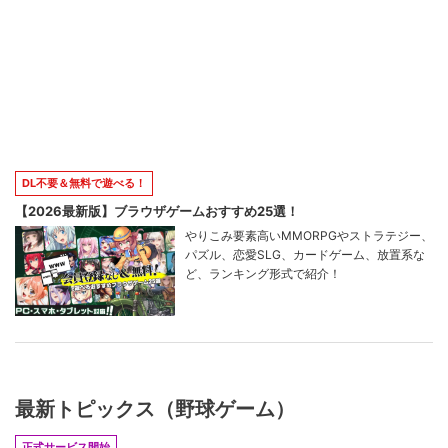
DL不要＆無料で遊べる！
【2026最新版】ブラウザゲームおすすめ25選！
やりこみ要素高いMMORPGやストラテジー、
パズル、恋愛SLG、カードゲーム、放置系な
ど、ランキング形式で紹介！
最新トピックス（野球ゲーム）
正式サービス開始