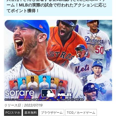
ーム！MLBの実際の試合で行われたアクションに応じ
てポイント獲得！
リリース日：2022/07/19
PC/スマホ
基本無料
ブラウザゲーム
TCG／カードゲーム