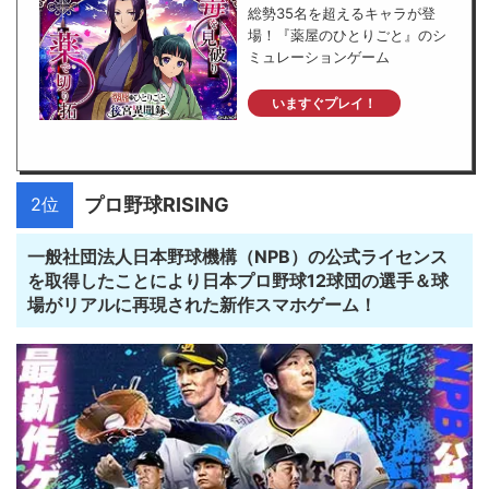
総勢35名を超えるキャラが登
場！『薬屋のひとりごと』のシ
ミュレーションゲーム
いますぐプレイ！
2位
プロ野球RISING
一般社団法人日本野球機構（NPB）の公式ライセンス
を取得したことにより日本プロ野球12球団の選手＆球
場がリアルに再現された新作スマホゲーム！