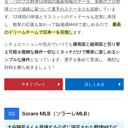
セ・パのプロ野球12球団の最新情報のデータ、実際のプロ野
球リーグ成績に基づいて選手のステータスを反映
していま
す。12球団の球場とマスコットのディテールも忠実に再現
し、観客の応援も加わって臨場感MAXで楽しめるので、
最高
のドリームチームで日本一を目指し
ます。
シチュエーションや気分でいつでも
横画面と縦画面と切り替
え可能＆複雑な操作一切なくタッチだけで簡単に楽しめるシ
ンプルな操作
となっています。選手を集めて育成し、熾烈な
対戦を勝ち抜きましょう！
今すぐプレイ
詳しくみる
3位
Sorare MLB（ソラーレMLB）
大谷翔平さんも登場する公式に認可された野球NFTゲ