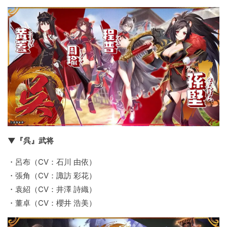
▼『呉』武将
・呂布（CV：石川 由依）
・張角（CV：諏訪 彩花）
・袁紹（CV：井澤 詩織）
・董卓（CV：櫻井 浩美）