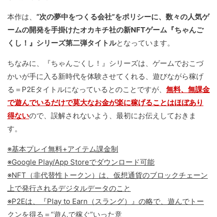
本作は、
“次の夢中をつくる会社”をポリシーに、数々の人気ゲ
ームの開発を手掛けたオカキチ社の新NFTゲーム『ちゃんご
くし！』シリーズ第二弾タイトル
となっています。
ちなみに、『ちゃんごくし！』シリーズは、ゲームでおこづ
かいが手に入る新時代を体験させてくれる、遊びながら稼げ
る＝P2Eタイトルになっているとのことですが、
無料、無課金
で遊んでいるだけで莫大なお金が楽に稼げることはほぼあり
得ない
ので、誤解されないよう、最初にお伝えしておきま
す。
※基本プレイ無料+アイテム課金制
※Google Play/App Storeでダウンロード可能
※NFT（非代替性トークン）は、仮想通貨のブロックチェーン
上で発行されるデジタルデータのこと
※P2Eは、『Play to Earn（スラング）』の略で、遊んでトー
クンを得る＝“遊んで稼ぐ”いった意