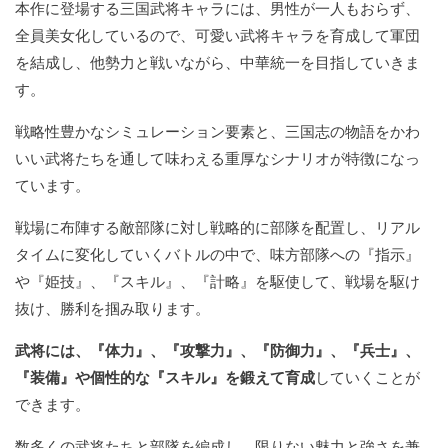
本作に登場する三国武将キャラには、男性が一人もおらず、
全員美女化しているので、可愛い武将キャラを育成して軍団
を結成し、他勢力と戦いながら、中華統一を目指していきま
す。
戦略性豊かなシミュレーション要素と、三国志の物語をかわ
いい武将たちを通して味わえる重厚なシナリオが特徴になっ
ています。
戦場に布陣する敵部隊に対し戦略的に部隊を配置し、リアル
タイムに変化していくバトルの中で、味方部隊への『指示』
や『姫技』、『スキル』、『計略』を駆使して、戦場を駆け
抜け、勝利を掴み取ります。
武将には、『体力』、『攻撃力』、『防御力』、『兵士』、
『装備』や個性的な『スキル』を鍛えて育成
していくことが
できます。
数多くの武将たちと部隊を編成し、限りない魅力と強さを兼