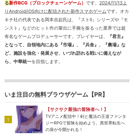
る
新作BCG（ブロックチェーンゲーム）
です。
2024/11/13よ
りAndroid/iOS向けに配信された新作スマホゲーム
です。オカ
キチ社の代表である岡本吉起氏は、『ストII』シリーズや『モ
ンスト』などのヒット作の輩出に手腕を振るった業界では超
有名なゲームプロデューサーです。プレイヤーは、
『君主』
となって、自領地内にある『市場』、『兵舎』、『農場』な
ど、施設を強化・発展させ、いづれ訪れる戦いに備えなが
ら、中華統一
を目指します。
いま注目の無料ブラウザゲーム【PR】
【サクサク最強の冒険者へ！】
TVアニメ配信中！剣と魔法の王道ファンタ
1
ジーRPGで冒険を始めよう。異世界転生へ
の扉が今開かれる！