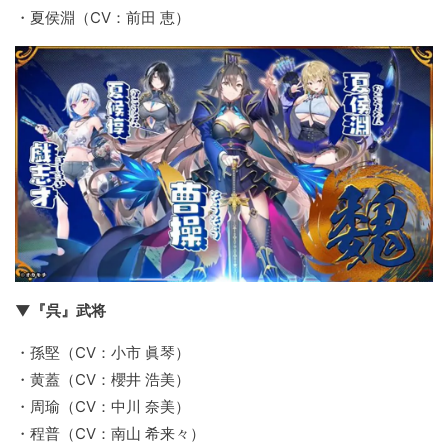
・夏侯淵（CV：前田 恵）
▼『呉』武将
・孫堅（CV：小市 眞琴）
・黄蓋（CV：櫻井 浩美）
・周瑜（CV：中川 奈美）
・程普（CV：南山 希来々）