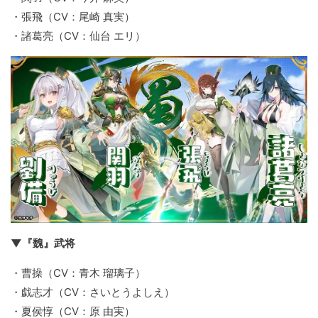
・張飛（CV：尾崎 真実）
・諸葛亮（CV：仙台 エリ）
▼『魏』武将
・曹操（CV：青木 瑠璃子）
・戯志才（CV：さいとうよしえ）
・夏侯惇（CV：原 由実）