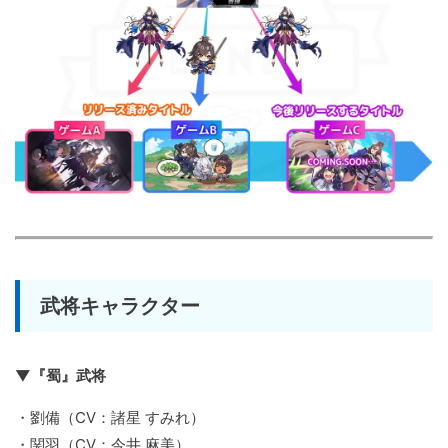
武将キャラクター
▼『蜀』武将
・劉備（CV：諸星 すみれ）
・関羽（CV：今井 麻美）