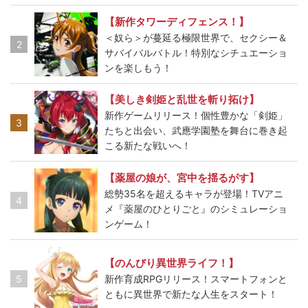
【新作タワーディフェンス！】
＜奴ら＞が蔓延る極限世界で、セクシー＆
2
サバイバルバトル！特別なシチュエーショ
ンを楽しもう！
【美しき剣姫と乱世を斬り拓け】
新作ゲームリリース！個性豊かな「剣姫」
3
たちと出会い、武應学園塾を舞台に巻き起
こる新たな戦いへ！
【薬屋の娘が、宮中を揺るがす】
総勢35名を超えるキャラが登場！TVアニ
4
メ『薬屋のひとりごと』のシミュレーショ
ンゲーム！
【のんびり異世界ライフ！】
5
新作育成RPGリリース！スマートフォンと
ともに異世界で新たな人生をスタート！