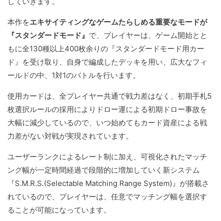
していきます。
本作を
エキサイティングなゲームたらしめる重要なモードが
『スタンダードモード』
で、プレイヤーは、ゲーム開始とと
もに全130種以上400枚余りの『スタンダードモード用カー
ド』を受け取り、自身で編成したデッキを用い、広大なフィ
ールドの中、1対1のバトルを行います。
使用カードは、全プレイヤー共通で戦力差はなく、初期手札5
枚選択ルールの採用によりドロー運による初期ドロー事故を
大幅に減少しているので、いつ始めてもカード資産による戦
力差がない対戦が実現されています。
ユーザーランクによるレート制に加え、可視化されたマッチ
ング幅が一定時間経過で段階的に増加していく新システム
『S.M.R.S.(Selectable Matching Range System)』が搭載さ
れているので、プレイヤーは、任意でマッチング幅を選択す
ることが可能になっています。