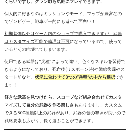
くらいですし、クラン戦も気軽にプレイ
できます。
個人的に好きなのはミッションやモード、マップが豊富なの
でゾンビゲー、戦車ゲー的にも遊べて面白い！
初期装備以外はゲーム内のショップで購入できますが、武器
はカスタマイズ可能で修理は不可
になっているので、使って
いるとその内壊れてしまいます。
使用できる武器は“兵種”によって違い、色々なスキルを習得で
きるようになっており、死亡後(リスポーン時)や戦線復帰やス
タート前など、
状況に合わせて3つの“兵種”の中から選択
でき
ます！
好きな武器を見つけたら、スコープなど組み合わせてカスタ
マイズして自分の武器を作る楽しさ
もありますし、カスタム
できる500種類以上の武器があり、武器の音の響きが良いので
戦略要素も広がり、長く遊ぶことができます。