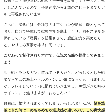
戦艦マニア達が本物の戦艦のデータを調査してゲーム内に落
とし込んでいるので、移動速度から砲撃のスピードまでリア
ルに再現されています！
さらに、艦艇には、数種類のオプションが搭載可能となって
おり、自分で搭載して戦艦性能を底上げたり、固有スキルを
保有している『艦長』を搭乗させて、艦艇能力を高めたり
と、やりこみ要素が非常に高いです。
こだわって制作された本作で、伝説の名艦を操作してみまし
ょう！
地上戦・ラン＆ガンに慣れている人だと、どっしりとした戦
艦ならではの海上バトルのテンポが気になるかもしれません
が、プレイしていく内に慣れていきますし、魚雷がきた時の
サイレンには焦りますが、おもしろい！
最初は、撃沈されまくってしまうかもしれませんが、
敵を撃
破できた時は、めちゃめちゃ達成感が凄いので、この爽快感