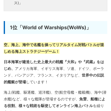
ス)」
1位「World of Warships(WoWs)」
空、海上、海中で名艦を操ってリアルタイム対戦バトルが楽
しめる海上ストラテジーゲーム！
日本海軍が建造した史上最大の戦艦『大和』や『武蔵』をは
じめ、
アメリカ海軍、イギリス海軍、ソ連、ドイツ、ポーラ
ンド、パンアジア、フランス、イタリアなど、
世界中の伝説
的艦艇が登場
しています！
海上(戦艦、駆逐艦、巡洋艦)、空(航空母艦・艦載機)、海中(潜
水艦)など、様々な艦隊が登場するのですが、
魚雷、船種によ
る役割、様々な戦術を駆使してオンライン海上バトル
を繰り