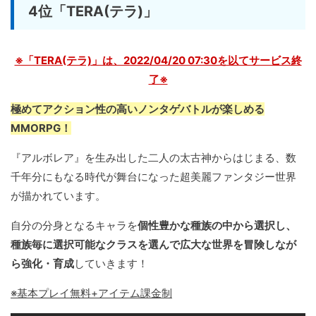
4位「TERA(テラ)」
※「TERA(テラ)」は、2022/04/20 07:30を以てサービス終
了※
極めてアクション性の高いノンタゲバトルが楽しめる
MMORPG！
『アルボレア』を生み出した二人の太古神からはじまる、数
千年分にもなる時代が舞台になった超美麗ファンタジー世界
が描かれています。
自分の分身となるキャラを
個性豊かな種族の中から選択し、
種族毎に選択可能なクラスを選んで広大な世界を冒険しなが
ら強化・育成
していきます！
※基本プレイ無料+アイテム課金制