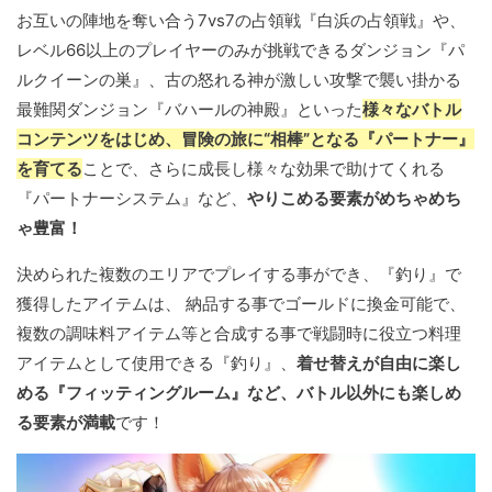
お互いの陣地を奪い合う7vs7の占領戦『白浜の占領戦』や、
レベル66以上のプレイヤーのみが挑戦できるダンジョン『パ
ルクイーンの巣』、古の怒れる神が激しい攻撃で襲い掛かる
最難関ダンジョン『バハールの神殿』といった
様々なバトル
コンテンツをはじめ、冒険の旅に“相棒”となる『パートナー』
を育てる
ことで、さらに成長し様々な効果で助けてくれる
『パートナーシステム』など、
やりこめる要素がめちゃめち
ゃ豊富！
決められた複数のエリアでプレイする事ができ、『釣り』で
獲得したアイテムは、 納品する事でゴールドに換金可能で、
複数の調味料アイテム等と合成する事で戦闘時に役立つ料理
アイテムとして使用できる『釣り』、
着せ替えが自由に楽し
める『フィッティングルーム』など、バトル以外にも楽しめ
る要素が満載
です！