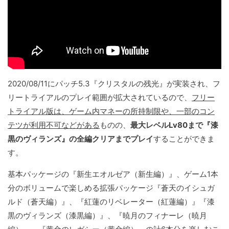
2020/08/11にパッチ5.3『クリスタルの残光』が実装され、フ
リートライアルのプレイ範囲が拡大されているので、
フリー
トライアル版は、ゲーム内マネーの所持制限や、一部のコン
テツが利用不可などがある
ものの、
最大レベルLv80まで『漆
黒のヴィランズ』の全編クリアまでプレイ
することができま
す。
基本パッケージの『新生エオルゼア（新生編）』、ゲーム1本
分のボリュームで楽しめる拡張パッケージ『蒼天のイシュガ
ルド（蒼天編）』、『紅蓮のリベレーター（紅蓮編）』『漆
黒のヴィランズ（漆黒編）』、『暁月のフィナーレ（暁月