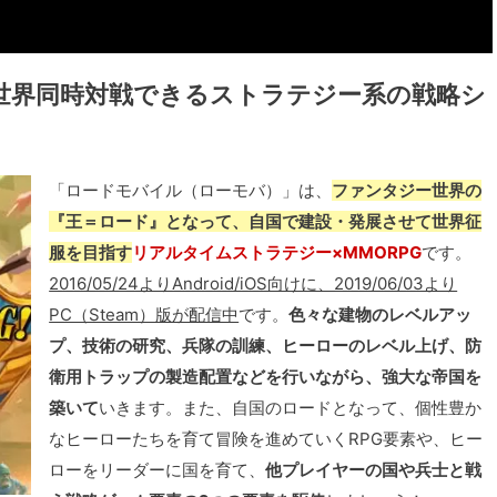
＆世界同時対戦できるストラテジー系の戦略シ
「ロードモバイル（ローモバ）」は、
ファンタジー世界の
『王＝ロード』となって、自国で建設・発展させて世界征
服を目指す
リアルタイムストラテジー×MMORPG
です。
2016/05/24よりAndroid/iOS向けに、2019/06/03より
PC（Steam）版が配信中
です。
色々な建物のレベルアッ
プ、技術の研究、兵隊の訓練、ヒーローのレベル上げ、防
衛用トラップの製造配置などを行いながら、強大な帝国を
築いて
いきます。また、自国のロードとなって、個性豊か
なヒーローたちを育て冒険を進めていくRPG要素や、ヒー
ローをリーダーに国を育て、
他プレイヤーの国や兵士と戦