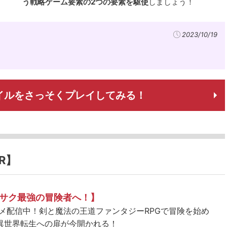
う戦略ゲーム要素の2つの要素を駆使
しましょう！
2023/10/19
イルをさっそくプレイしてみる！
R】
サク最強の冒険者へ！】
ニメ配信中！剣と魔法の王道ファンタジーRPGで冒険を始め
異世界転生への扉が今開かれる！