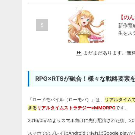
【のん
5
新作育
生をス
まだまだあります、無
RPG×RTSが融合！様々な戦略要
「ロードモバイル（ローモバ）」は、
リアルタイム
きる
リアルタイムストラテジー×MMORPG
です。
2016/05/24よりスマホ向けに先行配信された後、20
スマホでのプレイはAndroidであればGoogle pla