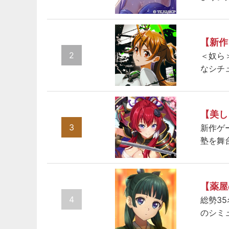
【新作
2
＜奴ら
なシチ
【美し
3
新作ゲ
塾を舞
【薬屋
4
総勢3
のシミ