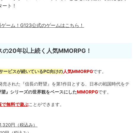
タート！
料ゲーム！
G123公式のゲームはこちら！
の20年以上続く人気MMORPG！
上サービスが続いているPC向けの
人気MMORPG
です。
が発売された『信長の野望』を第1作目とする、日本の戦国時代をテ
野望』シリーズの世界観をベースにした
MMORPG
です。
版で無料で遊ぶ
ことができます。
,320円（税込み）
610円（税込み）