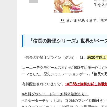
生をス
まだまだあります、無
『信長の野望シリーズ』世界がベース
「信長の野望オンライン（信on）」は、
約20年以
コーエーテクモゲームス社から1983年に第一作目
ーマとした、歴史シミュレーションゲーム
『信長の
有料配信されていますが、
14日間は無料お試し体験
※有料ダウンロード制（無料体験版あり）
※スターターチケットLite（30日のプレイ期間付き）1
※スターターチケット（180日のプレイ期間付き）5,