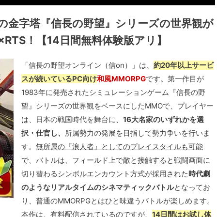
ンの金字塔『信長の野望』シリーズの世界観が
×RTS！【14日間無料体験版アリ】
「信長の野望オンライン（信on）」は、
約20年以上サービ
スが続いているPC向け
和風MMORPG
です。第一作目が
1983年に発売されたシミュレーションゲーム『信長の野
望』シリーズの世界観をベースにしたMMOで、プレイヤー
は、日本の戦国時代を舞台に、
16大名家のいずれかを選
択・仕官し、
所属勢力の発展を目指して勢力争いを行いま
す。
無所属の『浪人者』としてのプレイスタイルも可能
で、バトルは、フィールド上で敵と接触すると戦闘画面に
切り替わるシンボルエンカウント方式が採用された
時代劇
のようなリアルタイムのシネマティックバトル
となってお
り、普通のMMORPGとはひと味違うバトルが楽しめます。
本作は、有料配信されているのですが、
14日間はお試し体