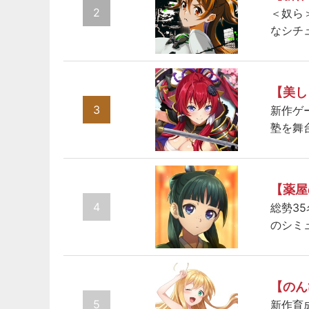
2
＜奴ら
なシチ
【美し
3
新作ゲ
塾を舞
【薬屋
4
総勢3
のシミ
【のん
5
新作育