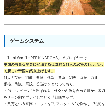
ゲームシステム
「Total War: THREE KINGDOMS」でプレイヤーは、
中国の有名な歴史に登場する伝説的な11人の武将の1人となっ
て新しい帝国を築き上げます。
11人の英雄、劉備、曹操、孫堅、董卓、劉表、袁紹、袁術、
張燕、陶謙、馬騰、公孫サン
となっており、
・“キャンペーン”と呼ばれる、外交や内政を含める細かい戦術
をターン制でプレイしていく『戦略マップ』
・数万という軍隊ユニットを“リアルタイム”で操作して戦闘を