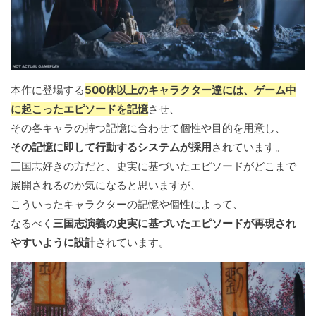
本作に登場する
500体以上のキャラクター達には、ゲーム中
に起こったエピソードを記憶
させ、
その各キャラの持つ記憶に合わせて個性や目的を用意し、
その記憶に即して行動するシステムが採用
されています。
三国志好きの方だと、史実に基づいたエピソードがどこまで
展開されるのか気になると思いますが、
こういったキャラクターの記憶や個性によって、
なるべく
三国志演義の史実に基づいたエピソードが再現され
やすいように設計
されています。