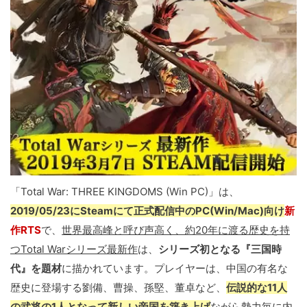
「Total War: THREE KINGDOMS (Win PC)」は、
2019/05/23にSteamにて正式配信中のPC(Win/Mac)向け
新
作RTS
で、
世界最高峰と呼び声高く、約20年に渡る歴史を持
つTotal Warシリーズ最新作
は、
シリーズ初となる『三国時
代』を題材
に描かれています。プレイヤーは、中国の有名な
歴史に登場する劉備、曹操、孫堅、董卓など、
伝説的な11人
の武将の1人となって新しい帝国を築き上げ
ながら勢力毎に内