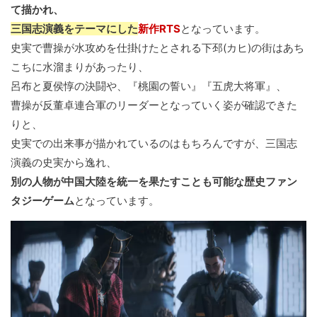
て描かれ、
三国志演義をテーマにした
新作RTS
となっています。
史実で曹操が水攻めを仕掛けたとされる下邳(カヒ)の街はあち
こちに水溜まりがあったり、
呂布と夏侯惇の決闘や、『桃園の誓い』『五虎大将軍』、
曹操が反董卓連合軍のリーダーとなっていく姿が確認できた
りと、
史実での出来事が描かれているのはもちろんですが、三国志
演義の史実から逸れ、
別の人物が中国大陸を統一を果たすことも可能な歴史ファン
タジーゲーム
となっています。