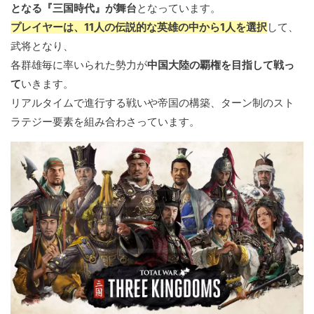
となる『三国時代』が舞台
となっています。
プレイヤーは、11人の伝説的な英雄の中から1人を選択
して、
武将となり、
各群雄毎に率いられた勢力が
中国大陸の覇権を目指して戦っ
て
いきます。
リアルタイムで進行する戦いや帝国の構築、ターン制のスト
ラテジー要素を組み合わさっています。