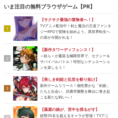
いま注目の無料ブラウザゲーム【PR】
【サクサク最強の冒険者へ！】
TVアニメ配信中！剣と魔法の王道ファンタ
1
ジーRPGで冒険を始めよう。異世界転生へ
の扉が今開かれる！
【新作タワーディフェンス！】
＜奴ら＞が蔓延る極限世界で、セクシー＆
2
サバイバルバトル！特別なシチュエーショ
ンを楽しもう！
【美しき剣姫と乱世を斬り拓け】
新作ゲームリリース！個性豊かな「剣姫」
3
たちと出会い、武應学園塾を舞台に巻き起
こる新たな戦いへ！
【薬屋の娘が、宮中を揺るがす】
総勢35名を超えるキャラが登場！TVアニ