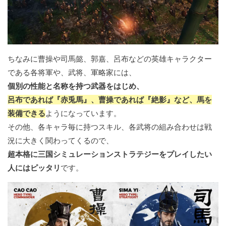
ちなみに曹操や司馬懿、郭嘉、呂布などの英雄キャラクター
である各将軍や、武将、軍略家には、
個別の性能と名称を持つ武器をはじめ、
呂布であれば『赤兎馬』、曹操であれば『絶影』など、馬を
装備できる
ようになっています。
その他、各キャラ毎に持つスキル、各武将の組み合わせは戦
況に大きく関わってくるので、
超本格に三国シミュレーションストラテジーをプレイしたい
人にはピッタリ
です。