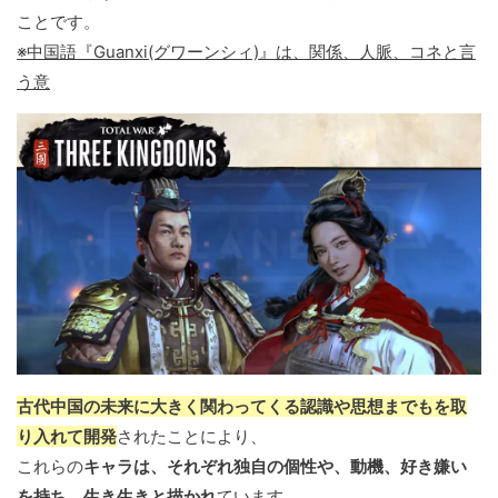
ことです。
※中国語『Guanxi(グワーンシィ)』は、関係、人脈、コネと言
う意
古代中国の未来に大きく関わってくる認識や思想までもを取
り入れて開発
されたことにより、
これらの
キャラは、それぞれ独自の個性や、動機、好き嫌い
を持ち、生き生きと描かれ
ています。