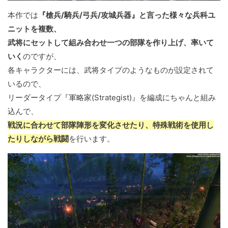
本作では
『槍兵/騎兵/弓兵/攻城兵器』と言った様々な兵科ユ
ニットを複数、
武将にセットして組み合わせ一つの部隊を作り上げ、率いて
いく
のですが、
各キャラクターには、武将タイプのようなものが設定されて
いるので、
リーダータイプ『軍略家(Strategist)』を編成にちゃんと組み
込んで、
戦況に合わせて部隊陣形を変化させたり、特殊戦術を使用し
たりしながら戦闘
を行います。