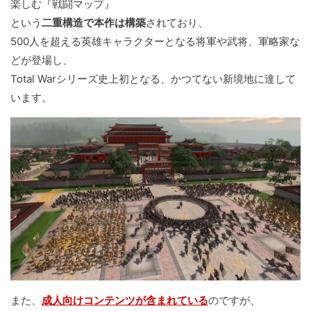
楽しむ『戦闘マップ』
という
二重構造で本作は構築
されており、
500人を超える英雄キャラクターとなる将軍や武将、軍略家な
どが登場し、
Total Warシリーズ史上初となる、かつてない新境地に達して
います。
また、
成人向けコンテンツが含まれている
のですが、