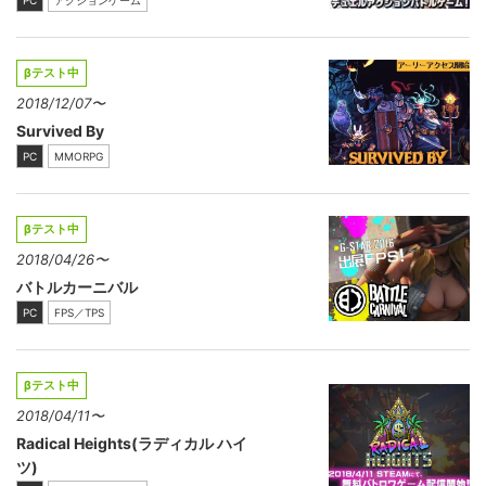
βテスト中
2018/12/07〜
Survived By
PC
MMORPG
βテスト中
2018/04/26〜
バトルカーニバル
PC
FPS／TPS
βテスト中
2018/04/11〜
Radical Heights(ラディカル ハイ
ツ)