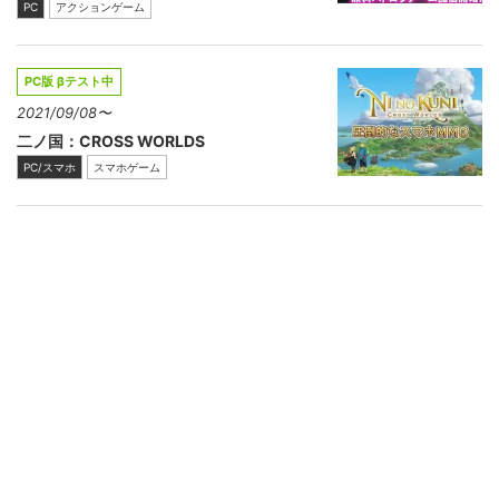
PC
アクションゲーム
PC版 βテスト中
2021/09/08〜
二ノ国：CROSS WORLDS
PC/スマホ
スマホゲーム