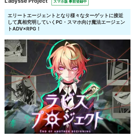
L'abysse Project
スマホ版 事前登録中
エリートエージェントとなり様々なターゲットに接近
して真相究明していくPC・スマホ向け魔法エージェン
トADV×RPG！