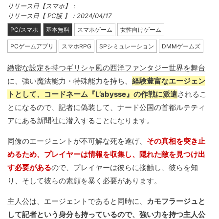
リリース日【スマホ】：
リリース日【 PC版 】：2024/04/17
PC/スマホ
基本無料
スマホゲーム
女性向けゲーム
PCゲームアプリ
スマホRPG
SPシミュレーション
DMMゲームズ
緻密な設定を持つギリシャ風の西洋ファンタジー世界を舞台
に、強い魔法能力・特殊能力を持ち、
経験豊富なエージェン
トとして、コードネーム『L’abysse』の作戦に派遣
されるこ
とになるので、記者に偽装して、ナード公国の首都ルテティ
アにある新聞社に潜入することになります。
同僚のエージェントが不可解な死を遂げ、
その真相を突き止
めるため、プレイヤーは情報を収集し、隠れた敵を見つけ出
す必要がある
ので、プレイヤーは彼らに接触し、彼らを知
り、そして彼らの素顔を暴く必要があります。
主人公は、エージェントであると同時に、
カモフラージュと
して記者という身分も持っているので、強い力を持つ主人公