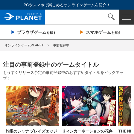
PCやスマホで楽しめるオンラインゲームを紹介！
ブラウザ
ゲーム
スマホ
ゲーム
を探す
を探す
オンラインゲームPLANET
事前登録中
注目の事前登録中のゲームタイトル
もうすぐリリース予定の事前登録中のおすすめタイトルをピックアッ
プ！
灼眼のシャナ ブレイズエッジ
リィンカーネーションの花弁
THE NE