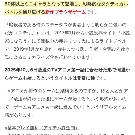
50体以上ミニキャラとなって登場し、戦略的なタクティカル
バトルを繰り広げる
新作ブラウザゲーム
です。
『暗殺者である俺のステータスが勇者よりも明らかに強いの
だが（ステつよ）』は、2017年1月から小説投稿サイト『小説
家になろう』にて連載中の赤井まつり氏によるライトノベル
で、2019年1月から原作・赤井まつり氏、作者・合鴨ひろゆき
氏によるコミカライズ化も行われています。
2025年10月6日放送のTVアニメ第一話に合わせた形で同週か
らゲームも始まるというタイトルは非常に稀
です。
TVアニメが原作のゲームは結構あるのですが、ほとんどがア
ニメ放送が終わった後にゲームが始まるという形式が多いの
で、ゲームもアニメも一緒に進んでいくというリアルタイム
感があります。
※基本プレイ無料（アイテム課金制）