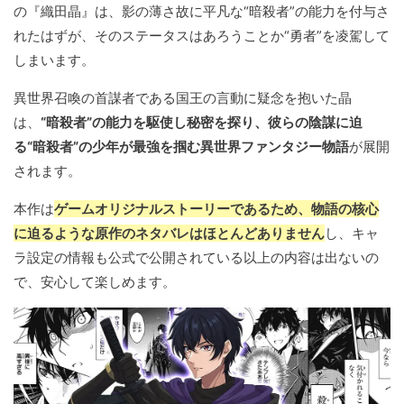
の『織田晶』は、影の薄さ故に平凡な“暗殺者”の能力を付与さ
れたはずが、そのステータスはあろうことか“勇者”を凌駕して
しまいます。
異世界召喚の首謀者である国王の言動に疑念を抱いた晶
は、
“暗殺者”の能力を駆使し秘密を探り、彼らの陰謀に迫
る“暗殺者”の少年が最強を掴む異世界ファンタジー物語
が展開
されます。
本作は
ゲームオリジナルストーリーであるため、物語の核心
に迫るような原作のネタバレはほとんどありません
し、キャ
ラ設定の情報も公式で公開されている以上の内容は出ないの
で、安心して楽しめます。