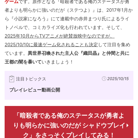
ゲーム
です。原作となる『暗殺者である俺のステータスが勇
者よりも明らかに強いのだが（ステつよ）』は、2017年1月か
ら『小説家になろう』にて連載中の赤井まつり氏によるライ
トノベルで、コミカライズ化も行われています。そして、
2025年10月からTVアニメが絶賛放映中なのですが、
2025/10/10に最速ゲーム化されることも決定
して注目を集め
ています。
異世界召喚された主人公『織田晶』と仲間と共に
王都の闇を暴いて
いきましょう！
注目トピックス
2025/10/15
プレイレビュー動画公開
「暗殺者である俺のステータスが勇者よ
りも明らかに強いのだが シャドウブレイ
ク」をさっそくプレイしてみる！