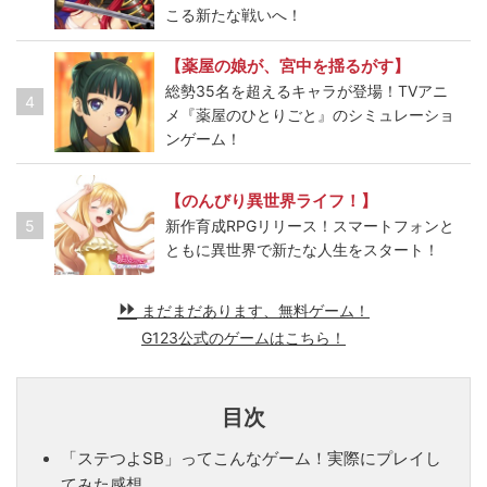
こる新たな戦いへ！
【薬屋の娘が、宮中を揺るがす】
総勢35名を超えるキャラが登場！TVアニ
4
メ『薬屋のひとりごと』のシミュレーショ
ンゲーム！
【のんびり異世界ライフ！】
5
新作育成RPGリリース！スマートフォンと
ともに異世界で新たな人生をスタート！
まだまだあります、無料ゲーム！
G123公式のゲームはこちら！
目次
「ステつよSB」ってこんなゲーム！実際にプレイし
てみた感想