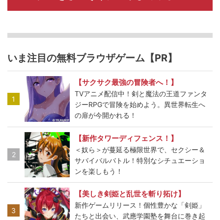
いま注目の無料ブラウザゲーム【PR】
【サクサク最強の冒険者へ！】
TVアニメ配信中！剣と魔法の王道ファンタ
1
ジーRPGで冒険を始めよう。異世界転生へ
の扉が今開かれる！
【新作タワーディフェンス！】
＜奴ら＞が蔓延る極限世界で、セクシー＆
2
サバイバルバトル！特別なシチュエーショ
ンを楽しもう！
【美しき剣姫と乱世を斬り拓け】
新作ゲームリリース！個性豊かな「剣姫」
3
たちと出会い、武應学園塾を舞台に巻き起