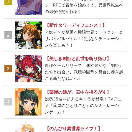
1
ジーRPGで冒険を始めよう。異世界転生へ
の扉が今開かれる！
【新作タワーディフェンス！】
＜奴ら＞が蔓延る極限世界で、セクシー＆
2
サバイバルバトル！特別なシチュエーショ
ンを楽しもう！
【美しき剣姫と乱世を斬り拓け】
新作ゲームリリース！個性豊かな「剣姫」
3
たちと出会い、武應学園塾を舞台に巻き起
こる新たな戦いへ！
【薬屋の娘が、宮中を揺るがす】
総勢35名を超えるキャラが登場！TVアニ
4
メ『薬屋のひとりごと』のシミュレーショ
ンゲーム！
【のんびり異世界ライフ！】