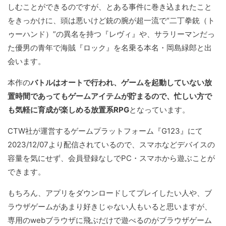
しむことができるのですが、とある事件に巻き込まれたこと
をきっかけに、頭は悪いけど銃の腕が超一流で“二丁拳銃（ト
ゥーハンド）”の異名を持つ『レヴィ』や、サラリーマンだっ
た優男の青年で海賊『ロック』を名乗る本名・岡島緑郎と出
会います。
本作の
バトルはオートで行われ、ゲームを起動していない放
置時間であってもゲームアイテムが貯まるので、忙しい方で
も気軽に育成が楽しめる放置系RPG
となっています。
CTW社が運営するゲームプラットフォーム『G123』にて
2023/12/07より配信されているので、スマホなどデバイスの
容量を気にせず、会員登録なしでPC・スマホから遊ぶことが
できます。
もちろん、アプリをダウンロードしてプレイしたい人や、ブ
ラウザゲームがあまり好きじゃない人もいると思いますが、
専用のwebブラウザに飛ぶだけで遊べるのがブラウザゲーム