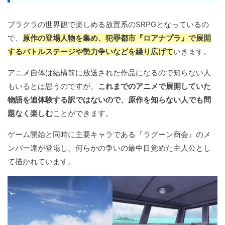
ブラクラの世界観で楽しめる放置系のSRPGとなっているの
で、
原作の登場人物を集め、犯罪都市『ロアナプラ』で展開
するバトルステージや勢力争いなどを繰り広げて
いきます。
アニメ自体は結構前に放送された作品になるので知らない人
もいるとは思うのですが、
これまでのアニメで展開していた
物語を追体験する訳ではないので、原作を知らない人でも問
題なく楽しむ
ことができます。
ゲーム開始と同時に主要キャラである『ラグーン商会』のメ
ンバー達が登場し、何らかの争いの最中目覚めた主人公とし
て描かれています。