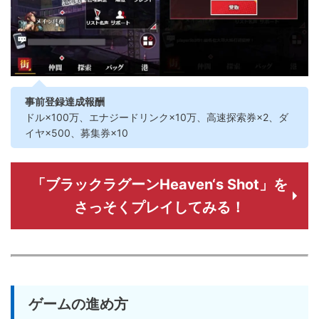
事前登録達成報酬
ドル×100万、エナジードリンク×10万、高速探索券×2、ダ
イヤ×500、募集券×10
「ブラックラグーンHeaven‘s Shot」を
さっそくプレイしてみる！
ゲームの進め方