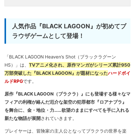
人気作品『BLACK LAGOON』が初めてブ
ラウザゲームとして登場！
「BLACK LAGOON Heaven’s Shot（ブラックラグーン
HS）」は、
TVアニメ化され、原作マンガがシリーズ累計950
万部突破した『BLACK LAGOON』が題材になった
ハードボイ
ルドRPG
です。
原作『BLACK LAGOON（ブラクラ）』にも登場する様々なマ
フィアの利権が絡んだ厄介な架空の犯罪都市『ロアナプラ』
を舞台に、金・地位・力……欲望のままにすべてを手に入れる
新たな物語が展開
されていきます。
プレイヤーは、冒険家の主人公となってブラクラの世界を楽