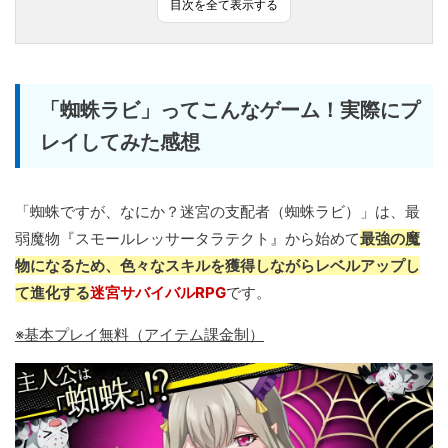
目次を全て表示する
「蜘蛛ラビ」ってこんなゲーム！実際にプ
レイしてみた感想
「蜘蛛ですが、なにか？迷宮の支配者（蜘蛛ラビ）」は、最
弱魔物『スモールレッサータラテクト』から始めて
最強の魔
物になるため、色々なスキルを獲得しながらレベルアップし
て進化する
迷宮サバイバルRPG
です。
※基本プレイ無料（アイテム課金制）