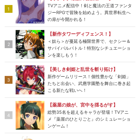
TVアニメ配信中！剣と魔法の王道ファンタ
1
ジーRPGで冒険を始めよう。異世界転生へ
の扉が今開かれる！
【新作タワーディフェンス！】
＜奴ら＞が蔓延る極限世界で、セクシー＆
2
サバイバルバトル！特別なシチュエーショ
ンを楽しもう！
【美しき剣姫と乱世を斬り拓け】
新作ゲームリリース！個性豊かな「剣姫」
3
たちと出会い、武應学園塾を舞台に巻き起
こる新たな戦いへ！
【薬屋の娘が、宮中を揺るがす】
総勢35名を超えるキャラが登場！TVアニ
4
メ『薬屋のひとりごと』のシミュレーショ
ンゲーム！