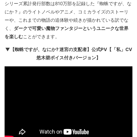
シリーズ累計発行部数は810万部を記録した『蜘蛛ですが、な
にか？』のライトノベルやアニメ、コミカライズのストーリ
ーや、これまでの物語の追体験や続きが描かれている訳でな
く、
ダークで可愛い魔物ファンタジーというユニークな世界
を楽しむ
ことができます。
▼【蜘蛛ですが、なにか? 迷宮の支配者】公式PV【「私」CV
悠木碧ボイス付きバージョン】