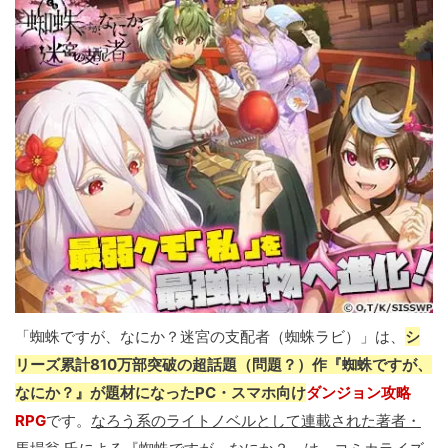
「蜘蛛ですが、なにか？迷宮の支配者（蜘蛛ラビ）」は、
シ
リーズ累計810万部突破の超話題（問題？）作『蜘蛛ですが、
なにか？』が題材になったPC・スマホ向け
ダンジョン攻略
RPG
です。
なろう系のライトノベルとして連載された著者・