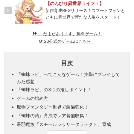
【のんびり異世界ライフ！】
5
新作育成RPGリリース！スマートフォンと
ともに異世界で新たな人生をスタート！
まだまだあります、無料ゲーム！
G123公式のゲームはこちら！
目次
「蜘蛛ラビ」ってこんなゲーム！実際にプレイして
みた感想
「蜘蛛ラビ」の3つの推しポイント！
ゲームの始め方
魔物ファンタジー世界で装備強化！
『蜘蛛の繭』育成でレア装備収集！
最弱魔族『スモールレッサータラテクト』育成