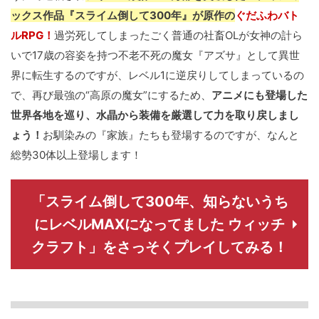
ックス作品『スライム倒して300年』が原作の
ぐだふわバト
ルRPG！
過労死してしまったごく普通の社畜OLが女神の計ら
いで17歳の容姿を持つ不老不死の魔女『アズサ』として異世
界に転生するのですが、レベル1に逆戻りしてしまっているの
で、再び最強の“高原の魔女”にするため、
アニメにも登場した
世界各地を巡り、水晶から装備を厳選して力を取り戻しまし
ょう！
お馴染みの『家族』たちも登場するのですが、なんと
総勢30体以上登場します！
「スライム倒して300年、知らないうち
にレベルMAXになってました ウィッチ
クラフト」をさっそくプレイしてみる！