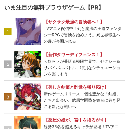
いま注目の無料ブラウザゲーム【PR】
【サクサク最強の冒険者へ！】
TVアニメ配信中！剣と魔法の王道ファンタ
1
ジーRPGで冒険を始めよう。異世界転生へ
の扉が今開かれる！
【新作タワーディフェンス！】
＜奴ら＞が蔓延る極限世界で、セクシー＆
2
サバイバルバトル！特別なシチュエーショ
ンを楽しもう！
【美しき剣姫と乱世を斬り拓け】
新作ゲームリリース！個性豊かな「剣姫」
3
たちと出会い、武應学園塾を舞台に巻き起
こる新たな戦いへ！
【薬屋の娘が、宮中を揺るがす】
総勢35名を超えるキャラが登場！TVアニ