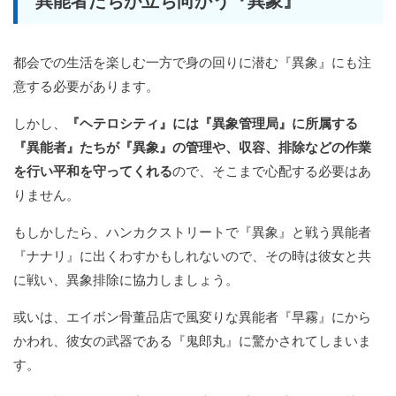
異能者たちが立ち向かう『異象』
都会での生活を楽しむ一方で身の回りに潜む『異象』にも注
意する必要があります。
しかし、
『ヘテロシティ』には『異象管理局』に所属する
『異能者』たちが『異象』の管理や、収容、排除などの作業
を行い平和を守ってくれる
ので、そこまで心配する必要はあ
りません。
もしかしたら、ハンカクストリートで『異象』と戦う異能者
『ナナリ』に出くわすかもしれないので、その時は彼女と共
に戦い、異象排除に協力しましょう。
或いは、エイボン骨董品店で風変りな異能者『早霧』にから
かわれ、彼女の武器である『鬼郎丸』に驚かされてしまいま
す。