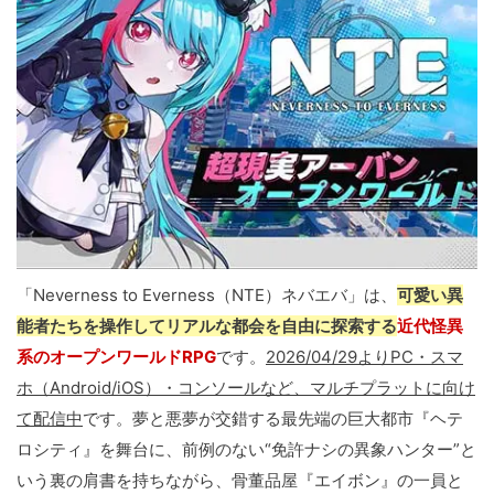
「Neverness to Everness（NTE）ネバエバ」は、
可愛い異
能者たちを操作してリアルな都会を自由に探索する
近代怪異
系のオープンワールドRPG
です。
2026/04/29よりPC・スマ
ホ（Android/iOS）・コンソールなど、マルチプラットに向け
て配信中
です。夢と悪夢が交錯する最先端の巨大都市『ヘテ
ロシティ』を舞台に、前例のない“免許ナシの異象ハンター”と
いう裏の肩書を持ちながら、骨董品屋『エイボン』の一員と