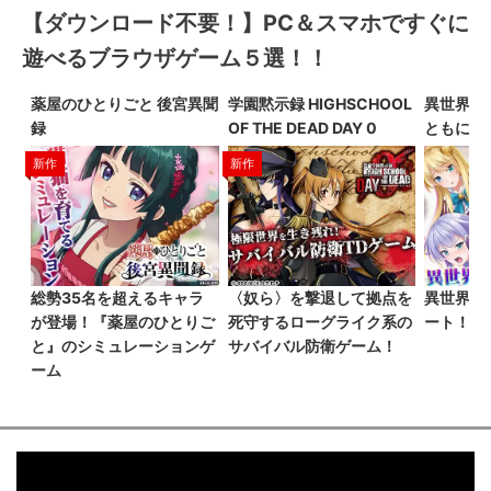
【ダウンロード不要！】PC＆スマホですぐに
遊べるブラウザゲーム５選！！
薬屋のひとりごと 後宮異聞
学園黙示録 HIGHSCHOOL
異世界は
録
OF THE DEAD DAY 0
ともに
新作
新作
総勢35名を超えるキャラ
〈奴ら〉を撃退して拠点を
異世界で
が登場！『薬屋のひとりご
死守するローグライク系の
ート！
と』のシミュレーションゲ
サバイバル防衛ゲーム！
ーム