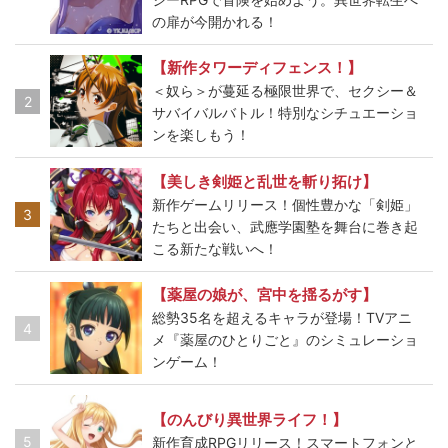
の扉が今開かれる！
【新作タワーディフェンス！】
＜奴ら＞が蔓延る極限世界で、セクシー＆
2
サバイバルバトル！特別なシチュエーショ
ンを楽しもう！
【美しき剣姫と乱世を斬り拓け】
新作ゲームリリース！個性豊かな「剣姫」
3
たちと出会い、武應学園塾を舞台に巻き起
こる新たな戦いへ！
【薬屋の娘が、宮中を揺るがす】
総勢35名を超えるキャラが登場！TVアニ
4
メ『薬屋のひとりごと』のシミュレーショ
ンゲーム！
【のんびり異世界ライフ！】
5
新作育成RPGリリース！スマートフォンと