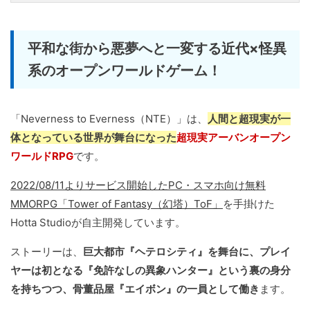
平和な街から悪夢へと一変する近代×怪異
系のオープンワールドゲーム！
「Neverness to Everness（NTE）」は、
人間と超現実が一
体となっている世界が舞台になった
超現実アーバンオープン
ワールドRPG
です。
2022/08/11よりサービス開始したPC・スマホ向け無料
MMORPG「Tower of Fantasy（幻塔）ToF」
を手掛けた
Hotta Studioが自主開発しています。
ストーリーは、
巨大都市『ヘテロシティ』を舞台に、プレイ
ヤーは初となる『免許なしの異象ハンター』という裏の身分
を持ちつつ、骨董品屋『エイボン』の一員として働き
ます。