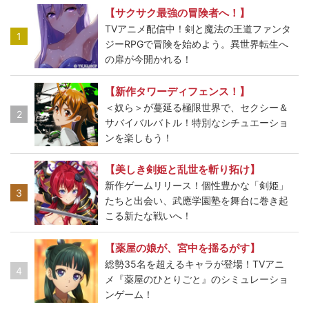
【サクサク最強の冒険者へ！】
TVアニメ配信中！剣と魔法の王道ファンタ
1
ジーRPGで冒険を始めよう。異世界転生へ
の扉が今開かれる！
【新作タワーディフェンス！】
＜奴ら＞が蔓延る極限世界で、セクシー＆
2
サバイバルバトル！特別なシチュエーショ
ンを楽しもう！
【美しき剣姫と乱世を斬り拓け】
新作ゲームリリース！個性豊かな「剣姫」
3
たちと出会い、武應学園塾を舞台に巻き起
こる新たな戦いへ！
【薬屋の娘が、宮中を揺るがす】
総勢35名を超えるキャラが登場！TVアニ
4
メ『薬屋のひとりごと』のシミュレーショ
ンゲーム！