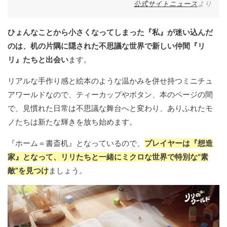
公式サイトニュース
より
ひょんなことから小さくなってしまった『私』が迷い込んだ
のは、机の片隅に隠された不思議な世界で新しい仲間『リ
リ』たちと出会い
ます。
リアルな手作り感と絵本のような温かみを併せ持つミニチュ
アワールドなので、ティーカップやボタン、本のページの間
で、見慣れた日常は不思議な舞台へと変わり、ありふれたモ
ノたちは新たな輝きを放ち始めます。
『ホーム＝書斎机』となっているので、
プレイヤーは『想造
家』となって、リリたちと一緒にミクロな世界で特別な”素
敵”を見つけ
ましょう。