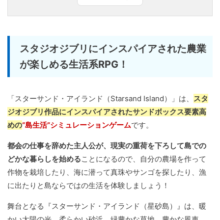
スタジオジブリにインスパイアされた農業
が楽しめる生活系RPG！
「スターサンド・アイランド（Starsand Island）」は、
スタ
ジオジブリ作品にインスパイアされたサンドボックス要素高
めの
“島生活”シミュレーションゲーム
です。
都会の仕事を辞めた主人公が、現実の重荷を下ろして島での
どかな暮らしを始める
ことになるので、自分の農場を作って
作物を栽培したり、海に潜って真珠やサンゴを探したり、漁
に出たりと島ならではの生活を体験しましょう！
舞台となる『スターサンド・アイランド（星砂島）』は、暖
かい太陽の光、柔らかい砂浜、緑豊かな草地、豊かな風車、