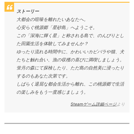
ストーリー
大都会の喧噪を離れたいあなたへ。
心安らぐ桃源郷「星砂島」へようこそ。
この「深海に輝く星」と称される島で、のんびりとし
た田園生活を体験してみませんか？
ゆったり流れる時間中に、かわいいカピバラや猫、犬
たちと触れ合い、漁の収穫の喜びに満喫しましょう。
蛍月の森にて探検したり、ただ島の自然美に浸ったり
するのもあなた次第です。
しばらく退屈な都会生活から離れ、この桃源郷で生活
の楽しみをもう一度感じましょう。
Steamゲーム詳細ページ
より