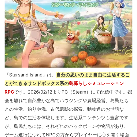
「Starsand Island」は、
自分の思いのまま自由に生活するこ
とができるサンドボックス系の
島暮らしシミュレーション
RPG
です。
2026/02/12よりPC（Steam）にて配信中
です。都
会を離れて自然豊かな島でハウジングや農場経営、島民たち
との生活、釣りや漁、古代遺跡の探索、動物達のお世話な
ど、島での生活を体験します。生活系コンテンツも豊富です
が、島民たちには、それぞれのバックボーンや物語があり、
ゲーム進行につれてNPCの方からプレイヤーに心を開く場面