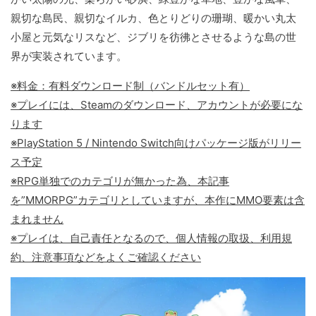
親切な島民、親切なイルカ、色とりどりの珊瑚、暖かい丸太
小屋と元気なリスなど、ジブリを彷彿とさせるような島の世
界が実装されています。
※料金：有料ダウンロード制（バンドルセット有）
※プレイには、Steamのダウンロード、アカウントが必要にな
ります
※PlayStation 5 / Nintendo Switch向けパッケージ版がリリー
ス予定
※RPG単独でのカテゴリが無かった為、本記事
を”MMORPG”カテゴリとしていますが、本作にMMO要素は含
まれません
※プレイは、自己責任となるので、個人情報の取扱、利用規
約、注意事項などをよくご確認ください