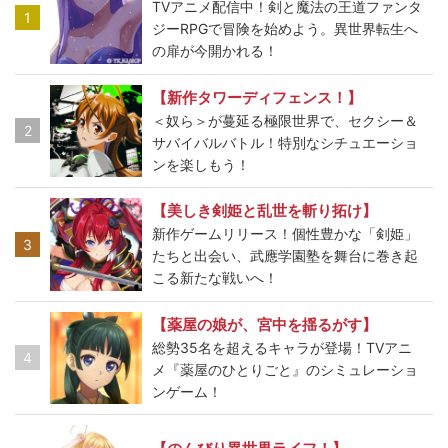
TVアニメ配信中！剣と魔法の王道ファンタ
1
ジーRPGで冒険を始めよう。異世界転生へ
の扉が今開かれる！
【新作タワーディフェンス！】
＜奴ら＞が蔓延る極限世界で、セクシー＆
2
サバイバルバトル！特別なシチュエーショ
ンを楽しもう！
【美しき剣姫と乱世を斬り拓け】
新作ゲームリリース！個性豊かな「剣姫」
3
たちと出会い、武應学園塾を舞台に巻き起
こる新たな戦いへ！
【薬屋の娘が、宮中を揺るがす】
総勢35名を超えるキャラが登場！TVアニ
4
メ『薬屋のひとりごと』のシミュレーショ
ンゲーム！