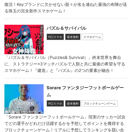
復活！Keyブランドに欠かせない面々が名を連ねた最強の布陣が送
る珠玉の完全新作スマホゲーム！
パズル＆サバイバル
PC/スマホ
基本無料
スマホゲーム
「パズル＆サバイバル（Puzzles& Survival）」終末世界を舞台
に、ストラテジー×3マッチパズルで人類と共に最後の希望を守る
スマホゲーム！『建造』と『パズル』の2つの要素が融合！
Sorare ファンタジーフットボールゲー
ム
PC/スマホ
基本無料
ブロックチェーンゲーム
「Sorare ファンタジーフットボールゲーム」現実のサッカー試合
でどの選手がどれだけ活躍するかを予想してポイントを獲得する
ブロックチェーンゲーム！リアルに予想してランキングを競い合