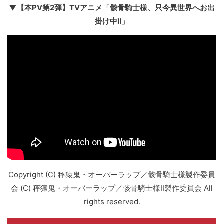
▼【本PV第2弾】TVアニメ「骸骨騎士様、只今異世界へお出
掛け中Ⅱ」
Copyright (C) 秤猿鬼・オーバーラップ／骸骨騎士様製作委員
会 (C) 秤猿鬼・オーバーラップ／骸骨騎士様II製作委員会 All
rights reserved.