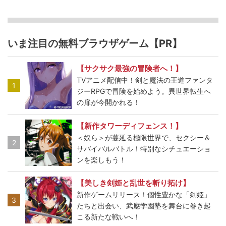
いま注目の無料ブラウザゲーム【PR】
【サクサク最強の冒険者へ！】
TVアニメ配信中！剣と魔法の王道ファンタ
1
ジーRPGで冒険を始めよう。異世界転生へ
の扉が今開かれる！
【新作タワーディフェンス！】
＜奴ら＞が蔓延る極限世界で、セクシー＆
2
サバイバルバトル！特別なシチュエーショ
ンを楽しもう！
【美しき剣姫と乱世を斬り拓け】
新作ゲームリリース！個性豊かな「剣姫」
3
たちと出会い、武應学園塾を舞台に巻き起
こる新たな戦いへ！