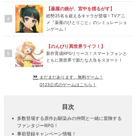
【薬屋の娘が、宮中を揺るがす】
総勢35名を超えるキャラが登場！TVアニ
4
メ『薬屋のひとりごと』のシミュレーショ
ンゲーム！
【のんびり異世界ライフ！】
5
新作育成RPGリリース！スマートフォンと
ともに異世界で新たな人生をスタート！
まだまだあります、無料ゲーム！
G123公式のゲームはこちら！
目次
多数登場する原作お馴染みの仲間と一緒に冒険する
ファンタジーRPG！
事前登録キャンペーン情報！