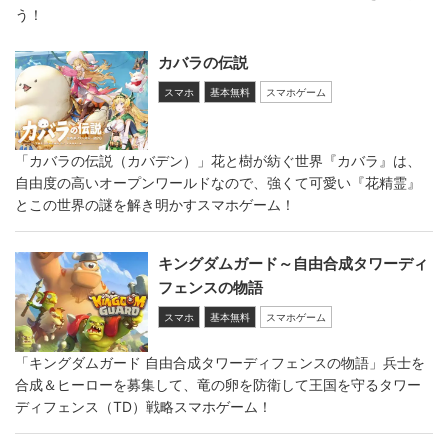
う！
カバラの伝説
スマホ
基本無料
スマホゲーム
「カバラの伝説（カバデン）」花と樹が紡ぐ世界『カバラ』は、
自由度の高いオープンワールドなので、強くて可愛い『花精霊』
とこの世界の謎を解き明かすスマホゲーム！
キングダムガード～自由合成タワーディ
フェンスの物語
スマホ
基本無料
スマホゲーム
「キングダムガード 自由合成タワーディフェンスの物語」兵士を
合成＆ヒーローを募集して、竜の卵を防衛して王国を守るタワー
ディフェンス（TD）戦略スマホゲーム！