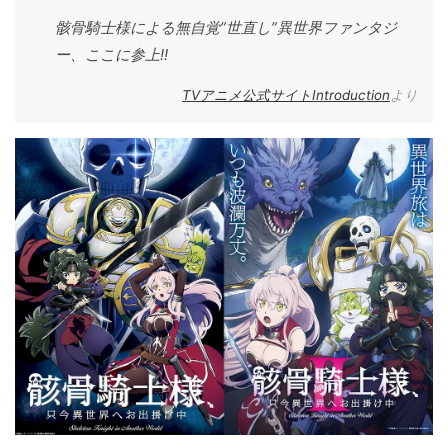
骸骨騎士様による無自覚”世直し”異世界ファンタジ
ー、ここに参上!!
TVアニメ公式サイトIntroduction
より