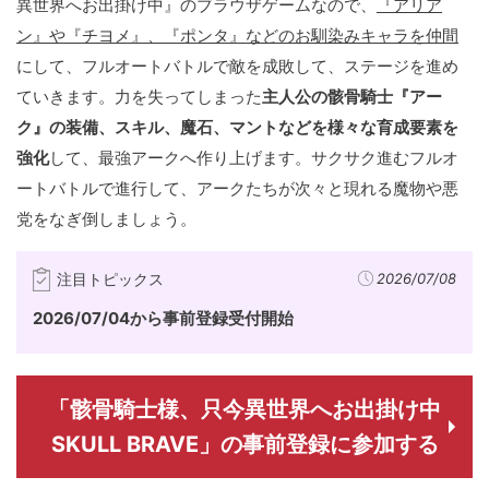
異世界へお出掛け中』のブラウザゲームなので、
『アリア
ン』や『チヨメ』、『ポンタ』などのお馴染みキャラを仲間
にして、フルオートバトルで敵を成敗して、ステージを進め
ていきます。力を失ってしまった
主人公の骸骨騎士『アー
ク』の装備、スキル、魔石、マントなどを様々な育成要素を
強化
して、最強アークへ作り上げます。サクサク進むフルオ
ートバトルで進行して、アークたちが次々と現れる魔物や悪
党をなぎ倒しましょう。
注目トピックス
2026/07/08
2026/07/04から事前登録受付開始
「骸骨騎士様、只今異世界へお出掛け中
SKULL BRAVE」の事前登録に参加する