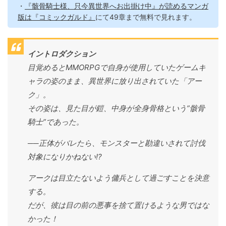
・
『骸骨騎士様、只今異世界へお出掛け中』が読めるマンガ
版は『コミックガルド』
にて49章まで無料で見れます。
イントロダクション
目覚めるとMMORPGで自身が使用していたゲームキ
ャラの姿のまま、異世界に放り出されていた「アー
ク」。
その姿は、見た目が鎧、中身が全身骨格という”骸骨
騎士”であった。
──正体がバレたら、モンスターと勘違いされて討伐
対象になりかねない!?
アークは目立たないよう傭兵として過ごすことを決意
する。
だが、彼は目の前の悪事を捨て置けるような男ではな
かった！