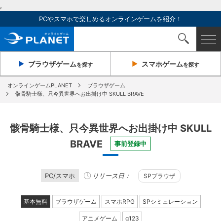
,
PCやスマホで楽しめるオンラインゲームを紹介！
ブラウザ
ゲーム
スマホ
ゲーム
を探す
を探す
オンラインゲームPLANET
ブラウザゲーム
骸骨騎士様、只今異世界へお出掛け中 SKULL BRAVE
骸骨騎士様、只今異世界へお出掛け中 SKULL
BRAVE
事前登録中
PC/スマホ
リリース日：
SPブラウザ
基本無料
ブラウザゲーム
スマホRPG
SPシミュレーション
アニメゲーム
g123