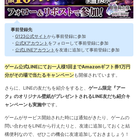
事前登録先
・
G123公式サイト
から事前登録に参加
・
公式Xアカウント
をフォローして事前登録に参加
・
公式LINEアカウント
を友達に追加して事前登録に参加
ゲーム公式LINEにてお一人様1回までAmazonギフト券1万円
分がその場で当たるキャンペーン
も開催されています。
さらに、LINEの友だちを紹介をすると、
ゲーム限定『アー
ク』のオリジナル壁紙がプレゼントされるLINE友だち紹介キ
ャンペーンも実施中
です。
ゲームがサービス開始された時には通知がきたり、ゲームの
問い合わせをLINEから行えたりと、友達に追加しておくと結
構便利なので、ぜひこの機会に友達追加しておきましょう！