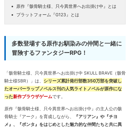
原作『骸骨騎士様、只今異世界へお出掛け中』とは
プラットフォーム『G123』とは
多数登場する原作お馴染みの仲間と一緒に
冒険するファンタジーRPG！
「骸骨騎士様、只今異世界へお出掛け中 SKULL BRAVE（骸骨
騎士様SBR）」は、
シリーズ累計発行部数350万部を突破し
たオーバーラップノベルス刊の人気ライトノベルが原作にな
った
新作ブラウザゲーム
です。
原作『骸骨騎士様、只今異世界へお出掛け中』の主人公の骸
骨騎士『アーク』を育成しながら、
『アリアン』や『チヨ
メ』、『ポンタ』をはじめとした魅力的な仲間たちと共に異