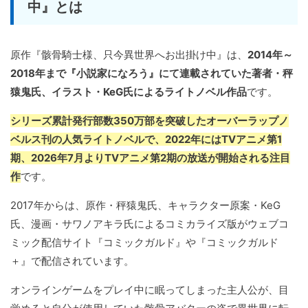
中』とは
原作『骸骨騎士様、只今異世界へお出掛け中』は、
2014年～
2018年まで『小説家になろう』にて連載されていた著者・秤
猿鬼氏、イラスト・KeG氏によるライトノベル作品
です。
シリーズ累計発行部数350万部を突破したオーバーラップノ
ベルス刊の人気ライトノベルで、2022年にはTVアニメ第1
期、2026年7月よりTVアニメ第2期の放送が開始される注目
作
です。
2017年からは、原作・秤猿鬼氏、キャラクター原案・KeG
氏、漫画・サワノアキラ氏によるコミカライズ版がウェブコ
ミック配信サイト『コミックガルド』や『コミックガルド
＋』で配信されています。
オンラインゲームをプレイ中に眠ってしまった主人公が、目