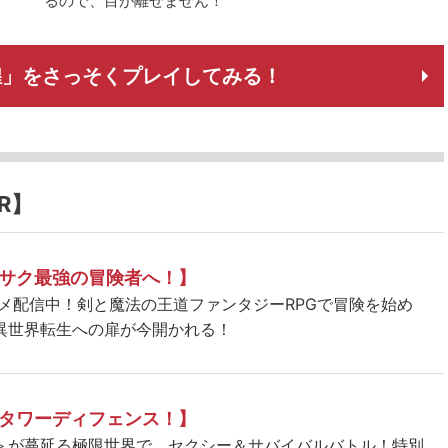
るので、目が離せません！
SM 煌」をさっそくプレイしてみる！
R】
サク最強の冒険者へ！】
ニメ配信中！剣と魔法の王道ファンタジーRPGで冒険を始め
異世界転生への扉が今開かれる！
タワーディフェンス！】
＞が蔓延る極限世界で、セクシー＆サバイバルバトル！特別