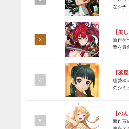
なシチ
【美し
3
新作ゲ
塾を舞
【薬屋
4
総勢3
のシミ
【のん
5
新作育
生をス