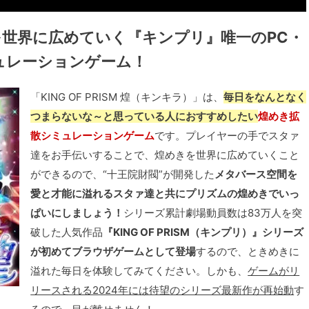
を世界に広めていく『キンプリ』唯一のPC・
ュレーションゲーム！
「KING OF PRISM 煌（キンキラ）」は、
毎日をなんとなく
つまらないな～と思っている人におすすめしたい
煌めき拡
散シミュレーションゲーム
です。プレイヤーの手でスタァ
達をお手伝いすることで、煌めきを世界に広めていくこと
ができるので、“十王院財閥”が開発した
メタバース空間を
愛と才能に溢れるスタァ達と共にプリズムの煌めきでいっ
ぱいにしましょう！
シリーズ累計劇場動員数は83万人を突
破した人気作品
『KING OF PRISM（キンプリ）』シリーズ
が初めてブラウザゲームとして登場
するので、ときめきに
溢れた毎日を体験してみてください。しかも、
ゲームがリ
リースされる2024年には待望のシリーズ最新作が再始動
す