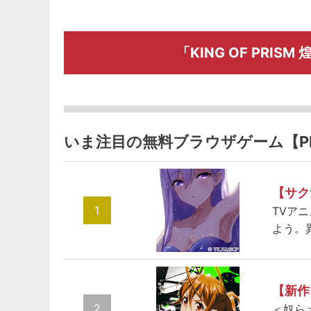
「KING OF PRI
いま注目の無料ブラウザゲーム【P
【サク
1
TVア
よう。
【新作
2
＜奴ら