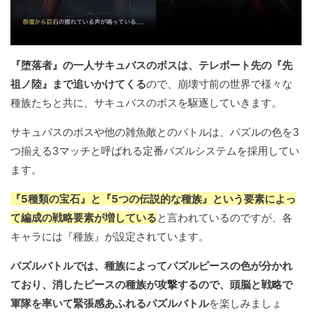
『堕落者』の一人サキュバスのボスは、テレポート先の『先
祖ノ陸』まで追いかけてくる
ので、崩壊寸前の世界で様々な
種族たちと共に、サキュバスのボスを駆逐していきます。
サキュバスのボスや他の雑魚敵とのバトルは、パズルの色を3
つ揃える3マッチと呼ばれる定番パズルシステムを採用してい
ます。
『5種類の宝石』と『5つの伝説的な種族』という要素によっ
て編成の戦略要素が増している
と言われているのですが、各
キャラには『種族』が設定されています。
パズルバトルでは、種族によってパズルピースの色が分かれ
ており、消したピースの種族が攻撃するので、頭脳と戦略で
軍隊を率いて緊張感あふれるパズルバトル
を楽しみましょ