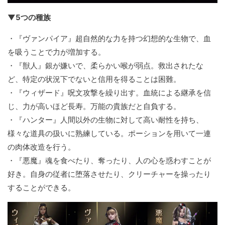
▼5つの種族
・『ヴァンパイア』超自然的な力を持つ幻想的な生物で、血
を吸うことで力が増加する。
・『獣人』銀が嫌いで、柔らかい喉が弱点。救出されたな
ど、特定の状況下でないと信用を得ることは困難。
・『ウィザード』呪文攻撃を繰り出す。血統による継承を信
じ、力が高いほど長寿。万能の貴族だと自負する。
・『ハンター』人間以外の生物に対して高い耐性を持ち、
様々な道具の扱いに熟練している。ポーションを用いて一連
の肉体改造を行う。
・『悪魔』魂を食べたり、奪ったり、人の心を惑わすことが
好き。自身の従者に堕落させたり、クリーチャーを操ったり
することができる。