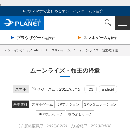
,
PCやスマホで楽しめるオンラインゲームを紹介！
ブラウザ
ゲーム
スマホ
ゲーム
を探す
を探す
オンラインゲームPLANET
スマホゲーム
ムーンライズ・領主の帰還
ムーンライズ・領主の帰還
スマホ
リリース日：2023/05/15
iOS
android
基本無料
スマホゲーム
SPアクション
SPシミュレーション
SPパズルゲーム
暇つぶしゲーム
最終更新日：
2025/02/21
投稿日：2023/04/18