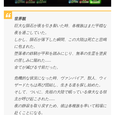
世界観
巨大な隕石が夜を引き裂いた時、各種族はまだ平穏な
夜を過ごしていた。
しかし、隕石が落下した瞬間、この大陸は死亡と悲鳴
に包まれた。
堕落者の鉄騎が平和を踏みにじり、無辜の生霊を塗炭
の苦しみに陥れた……
全てが滅びる寸前だった。
危機的な状況になった時、ヴァンパイア、獣人、ウィ
ザードたちは再び団結し、生きる道を探し始めた。
そして、ついに、先祖の大陸で眠っている偉大なる領
主が呼び起こされた……
夜の静寂を取り戻すため、彼は各種族を率いて戦場に
赴くことになる。