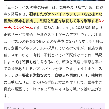
「ムーンライズ 領主の帰還」は、繁栄を取り戻すため、自拠
点を発展させ、
召喚したヴァンパイアやデモンスなど様々な
種族の英雄を育成し、戦略と戦術を駆使して敵を撃破する
3マ
ッチパズルゲーム
です。
iOS/Android向けに2023/05/15より
正式サービス開始した新作スマホゲームアプリ
です。バトル
は、パズルの色を3つ揃えるのが基本になった3マッチと呼ば
れる定番パズルシステムを採用しているのですが、種族や兵
種、スキルなど、有利・不利という相互関係が生まれ、
戦況
によっては逆転も起こりうる
ので、頭脳と戦略で軍隊を率い
て緊張感あふれるパズルバトルを楽しみましょう！また、
ス
トラテジー要素も満載なので、自拠点を再建したり、積極的
に出撃したりと、
あらゆる手段と方法を尽くして、世界中の
脅威を駆逐して、静けさと平和を守り抜く戦いを繰り広げま
す。