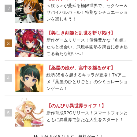
＜奴ら＞が蔓延る極限世界で、セクシー＆
2
サバイバルバトル！特別なシチュエーショ
ンを楽しもう！
【美しき剣姫と乱世を斬り拓け】
新作ゲームリリース！個性豊かな「剣姫」
3
たちと出会い、武應学園塾を舞台に巻き起
こる新たな戦いへ！
【薬屋の娘が、宮中を揺るがす】
総勢35名を超えるキャラが登場！TVアニ
4
メ『薬屋のひとりごと』のシミュレーショ
ンゲーム！
【のんびり異世界ライフ！】
5
新作育成RPGリリース！スマートフォンと
ともに異世界で新たな人生をスタート！
まだまだあります、無料ゲーム！