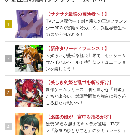
【サクサク最強の冒険者へ！】
TVアニメ配信中！剣と魔法の王道ファンタ
1
ジーRPGで冒険を始めよう。異世界転生へ
の扉が今開かれる！
【新作タワーディフェンス！】
＜奴ら＞が蔓延る極限世界で、セクシー＆
2
サバイバルバトル！特別なシチュエーショ
ンを楽しもう！
【美しき剣姫と乱世を斬り拓け】
新作ゲームリリース！個性豊かな「剣姫」
3
たちと出会い、武應学園塾を舞台に巻き起
こる新たな戦いへ！
【薬屋の娘が、宮中を揺るがす】
総勢35名を超えるキャラが登場！TVアニ
4
メ『薬屋のひとりごと』のシミュレーショ