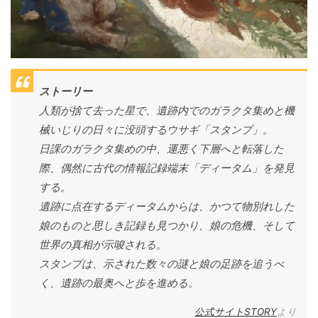
ストーリー
人類が捨て去った星で、遺跡内でのガラクタ集めと機
械いじりの日々に没頭するウサギ「スタンプ」。
日課のガラクタ集めの中、運悪く下層へと転落した
際、偶然に古代の情報記録端末「ディータム」を発見
する。
遺跡に点在するディータムからは、かつて物別れした
娘のものと思しき記録も見つかり、娘の危機、そして
世界の真相が示唆される。
スタンプは、示された数々の謎と娘の足跡を追うべ
く、遺跡の最奥へと歩を進める。
公式サイトSTORY
より