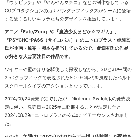
『ウサビッチ』や『やんやんマチコ』などの制作をしている
CGプロダクションのカナバングラフィックスがゲームに登場
する愛くるしいキャラたちのデザインを担当しています。
アニメ『Fate/Zero』や『魔法少女まどか☆マギカ』、
『PSYCHO-PASS（サイコパス）』のニトロプラス・虚淵玄
氏が企画・原案・脚本を担当しているので、虚淵玄氏の作品
が好きな人は要注目の作品
です。
ワイヤーや壁のぼりを駆使して探索しながら、2Dと3D中間の
2.5Dグラフィックで表現された80～90年代を風靡したベルト
スクロールタイプのアクションとなっています。
2024/09/24発売予定でしたが、Nintendo Switch版の発売決
定に伴い、発売日を2025年に延期することが決定したと
2024/08/29にニトロプラスの公式xにてアナウンス
されまし
た。
その後、
年明けに2025/02/21からデモ版（体験版）が配信さ