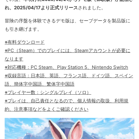
れ、2025/04/17より正式リリース
されました。
冒険の序盤を体験できるデモ版は、セーブデータを製品版に
も引き継げます。
※有料ダウンロード
※PC（Steam）でのプレイには、Steamアカウントが必要に
なります
※対応機種：PC Steam、Play Station 5、Nintendo Switch
※収録言語：日本語、英語、フランス語、ドイツ語、スペイン
語、簡体字中国語、繁体字中国語
※プレイヤー数：シングルプレイ（ソロ）
※プレイは、自己責任となるので、個人情報の取扱、利用規
約、注意事項などをよくご確認ください