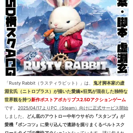
「Rusty Rabbit（ラスティラビット）」は、
鬼才脚本家の虚
淵玄氏（ニトロプラス）が描いた愛嬌×狂気が混在した独特な
世界観を持つ
新作ポストアポカリプス2.5Dアクションゲーム
です。
2025/04/17よりPC（Steam）向けに正式サービス開始
しました。
どん底のアウトロー中年ウサギの『スタンプ』が
愛機『ポンコツ』に乗り込んで遺跡を掘りまくるベルトスク
ロールタイプの爽快アクション
となっています。謎に包まれ