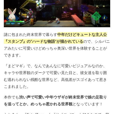
謎に包まれた終末世界で暮らす
中年だけどキュートな主人公
『スタンプ』の“ハードな物語”が描かれている
ので、シルバニ
アみたいに可愛いけどめっちゃ奥深い世界を体験することが
できます。
『まどマギ』で、なんであんなに可愛いビジュアルなのか、
キャラや世界観のダークで可愛い見た目と、彼女達を取り囲
む逃れられない残酷な世界など、高低差がスゴイあって惹き
こまれました。
本作でも
渋い声で可愛い中年ウザギが終末世界で娘の足取り
を追ってとか、めっちゃ惹かれる世界観
となっています！