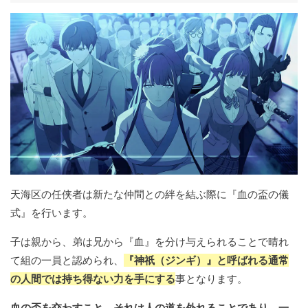
天海区の任侠者は新たな仲間との絆を結ぶ際に『血の盃の儀
式』を行います。
子は親から、弟は兄から『血』を分け与えられることで晴れ
て組の一員と認められ、
『神祇（ジンギ）』と呼ばれる通常
の人間では持ち得ない力を手にする
事となります。
血の盃を交わすこと、それは人の道を外れることであり、一