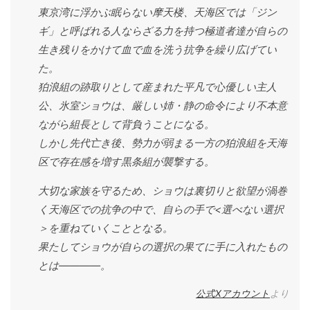
東京湾に浮かぶ眠らない摩天楼、天海区では「ジン
ギ」と呼ばれる人ならざる力を持つ極道者達が自らの
生き残りをかけて血で血を洗う抗争を繰り広げてい
た。
狛浪組の跡取りとして産まれた平凡で心優しい主人
公、氷室ショウは、厳しい姉・静の命令により不本意
ながら組長として背負うことになる。
しかし先代亡き後、勢力が弱まる一方の狛浪組を天海
区で存在感を増す黒条組が襲撃する。
大切な家族を守るため、ショウは裏切りと欲望が渦巻
く天海区での抗争の中で、自らの手で<選べない選択
＞を重ねていくこととなる。
果たしてショウが自らの選択の果てに手に入れたもの
とは――――。
公式Xアカウント
より