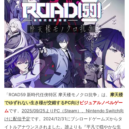
「ROAD59 新時代任侠特区 摩天楼モノクロ抗争」は、
摩天楼
でゆずれない生き様が交錯するPC向け
ビジュアルノベルゲー
ム
です。
2025/09/25よりPC（Steam）、Nintendo Switch向
けに配信予定
です。2024/12/31にブシロードゲームズからタ
イトルアナウンスされました。誰よりも『平凡で穏やかな生