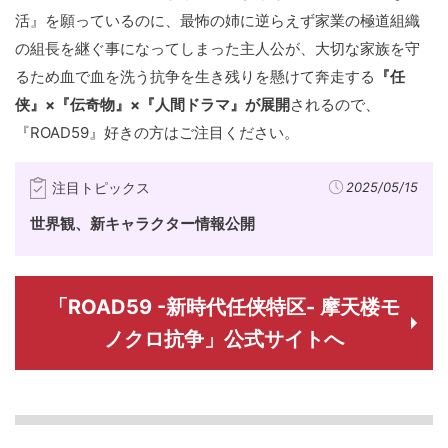
活』を願っているのに、最怖の姉に逆らえず家業の極道組織
の組長を継ぐ事になってしまった主人公が、大切な家族を守
るため血で血を洗う抗争を生き残りを懸けて奔走する
『任
侠』×『伝奇物』×『人間ドラマ』が展開
されるので、
『ROAD59』好きの方はご注目ください。
注目トピックス
2025/05/15
世界観、新キャラクター情報公開
「ROAD59 -新時代任侠特区- 摩天楼モ
ノクロ抗争」公式サイトへ