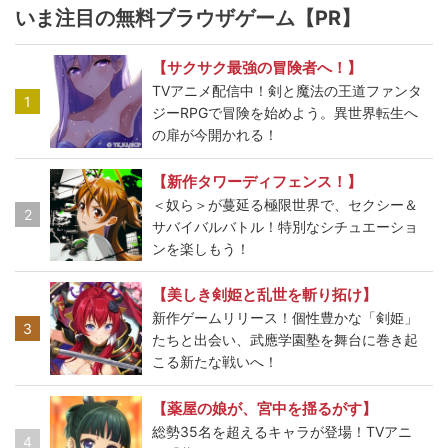
いま注目の無料ブラウザゲーム【PR】
【サクサク最強の冒険者へ！】
TVアニメ配信中！剣と魔法の王道ファンタ
1
ジーRPGで冒険を始めよう。異世界転生へ
の扉が今開かれる！
【新作タワーディフェンス！】
＜奴ら＞が蔓延る極限世界で、セクシー＆
2
サバイバルバトル！特別なシチュエーショ
ンを楽しもう！
【美しき剣姫と乱世を斬り拓け】
新作ゲームリリース！個性豊かな「剣姫」
3
たちと出会い、武應学園塾を舞台に巻き起
こる新たな戦いへ！
【薬屋の娘が、宮中を揺るがす】
総勢35名を超えるキャラが登場！TVアニ
4