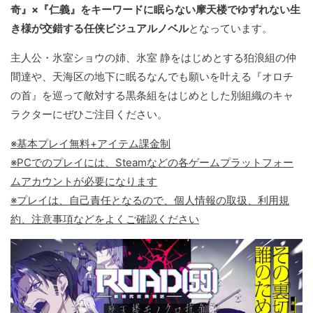
奇』×『仁義』をキーワードに眠らない摩天楼でゆずれない生
き様が交錯する任侠ビジュアルノベル
となっています。
主人公・氷室ショウの姉、氷室 静をはじめとする狛浪組の仲
間達や、天海区の地下に眠るなんでも願いを叶える『オロチ
の首』を巡って敵対する黒条組をはじめとした別組織のキャ
ラクターにぜひご注目ください。
※基本プレイ無料+アイテム課金制
※PCでのプレイには、Steamなどの各ゲームプラットフォー
ムアカウントが必要になります
※プレイは、自己責任となるので、個人情報の取扱、利用規
約、注意事項などをよくご確認ください