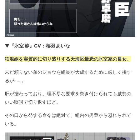
▼『氷室 静』CV：相羽 あいな
狛浪組を実質的に切り盛りする天海区最恐の氷室家の長女。
未だ頼りない弟のショウを組長が大成するために厳しく接す
るが……。
肝が据わっており、理不尽な要求を突き付けられても威勢の
いい啖呵で切り返すほど。
その口から発する命令は絶対で、組内の男衆から恐れられて
いる。