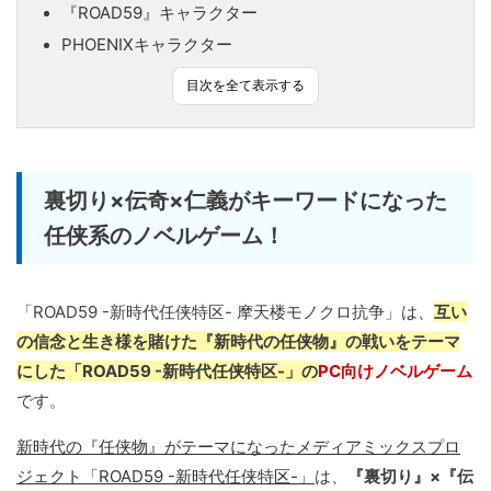
『ROAD59』キャラクター
PHOENIXキャラクター
目次を全て表示する
裏切り×伝奇×仁義がキーワードになった
任侠系のノベルゲーム！
「ROAD59 -新時代任侠特区- 摩天楼モノクロ抗争」は、
互い
の信念と生き様を賭けた『新時代の任侠物』の戦いをテーマ
にした「ROAD59 -新時代任侠特区-」の
PC向けノベルゲーム
です。
新時代の『任侠物』がテーマになったメディアミックスプロ
ジェクト「ROAD59 -新時代任侠特区-」
は、
『裏切り』×『伝