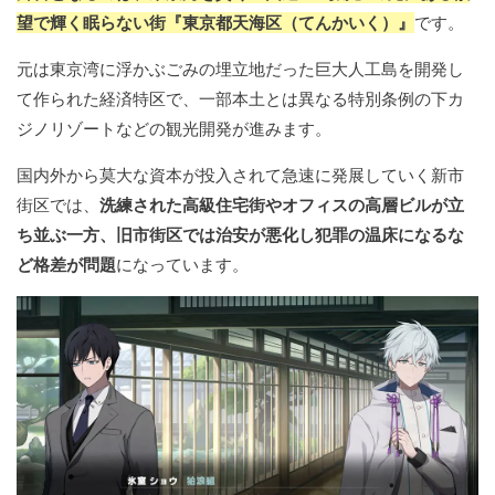
望で輝く眠らない街『東京都天海区（てんかいく）』
です。
元は東京湾に浮かぶごみの埋立地だった巨大人工島を開発し
て作られた経済特区で、一部本土とは異なる特別条例の下カ
ジノリゾートなどの観光開発が進みます。
国内外から莫大な資本が投入されて急速に発展していく新市
街区では、
洗練された高級住宅街やオフィスの高層ビルが立
ち並ぶ一方、旧市街区では治安が悪化し犯罪の温床になるな
ど格差が問題
になっています。