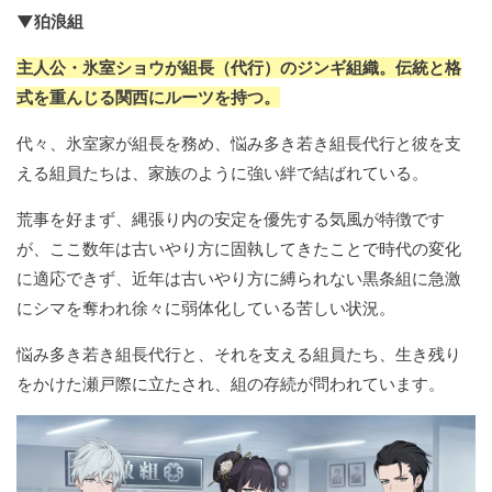
▼狛浪組
主人公・氷室ショウが組長（代行）のジンギ組織。伝統と格
式を重んじる関西にルーツを持つ。
代々、氷室家が組長を務め、悩み多き若き組長代行と彼を支
える組員たちは、家族のように強い絆で結ばれている。
荒事を好まず、縄張り内の安定を優先する気風が特徴です
が、ここ数年は古いやり方に固執してきたことで時代の変化
に適応できず、近年は古いやり方に縛られない黒条組に急激
にシマを奪われ徐々に弱体化している苦しい状況。
悩み多き若き組長代行と、それを支える組員たち、生き残り
をかけた瀬戸際に立たされ、組の存続が問われています。