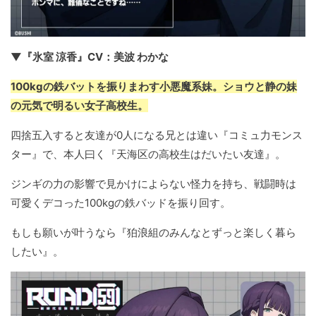
▼『氷室 涼香』CV：美波 わかな
100kgの鉄バットを振りまわす小悪魔系妹。ショウと静の妹
の元気で明るい女子高校生。
四捨五入すると友達が0人になる兄とは違い『コミュ力モンス
ター』で、本人曰く『天海区の高校生はだいたい友達』。
ジンギの力の影響で見かけによらない怪力を持ち、戦闘時は
可愛くデコった100kgの鉄バッドを振り回す。
もしも願いが叶うなら『狛浪組のみんなとずっと楽しく暮ら
したい』。