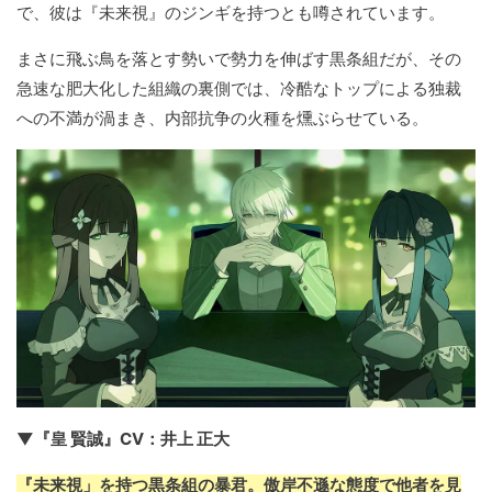
で、彼は『未来視』のジンギを持つとも噂されています。
まさに飛ぶ鳥を落とす勢いで勢力を伸ばす黒条組だが、その
急速な肥大化した組織の裏側では、冷酷なトップによる独裁
への不満が渦まき、内部抗争の火種を燻ぶらせている。
▼『皇 賢誠』CV：井上 正大
『未来視」を持つ黒条組の暴君。傲岸不遜な態度で他者を見