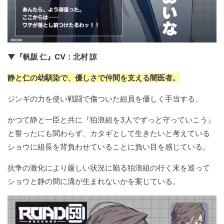
▼『帆阪 仁』CV：北村 諒
静と仁の幼馴染で、優しさで仲間を支える闇医者。
ジンギの力を使い戦闘で傷ついた組員を優しく手当する。
かつて静と一臣と共に『狛浪組を3人でずっと守っていこう』
と誓ったにも関わらず、カタギとして生きたいと考えている
ショウに組長を背負わせていることに負い目を感じている。
抗争の激化により厳しい状況に陥る狛浪組の行く末を巡って
ショウと静の間に溝が生まれないかを案じている。