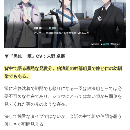
▼『黒鉄 一臣』CV：末野 卓磨
背中で語る寡黙な兄貴分。狛浪組の幹部組員で静と仁の幼馴
染でもある。
常に冷静沈着で戦闘でも頼りになる一臣は狛浪組とっては必
要不可欠な存在であり、ショウにとっては幼い頃から面倒を
見てくれた実の兄のような存在。
決して饒舌なタイプではないが、会話の中で組や仲間を想う
優しさが垣間見える。