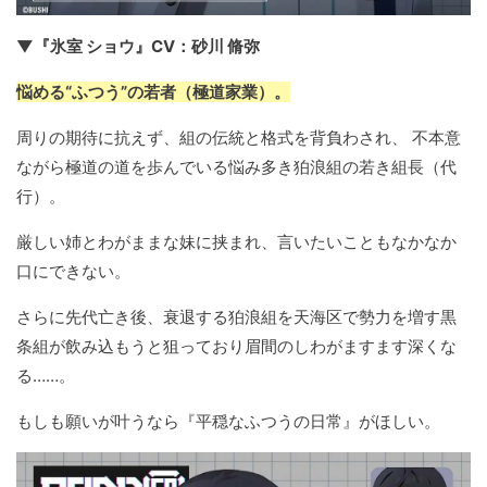
▼『氷室 ショウ』CV：砂川 脩弥
悩める“ふつう”の若者（極道家業）。
周りの期待に抗えず、組の伝統と格式を背負わされ、 不本意
ながら極道の道を歩んでいる悩み多き狛浪組の若き組長（代
行）。
厳しい姉とわがままな妹に挟まれ、言いたいこともなかなか
口にできない。
さらに先代亡き後、衰退する狛浪組を天海区で勢力を増す黒
条組が飲み込もうと狙っており眉間のしわがますます深くな
る……。
もしも願いが叶うなら『平穏なふつうの日常』がほしい。