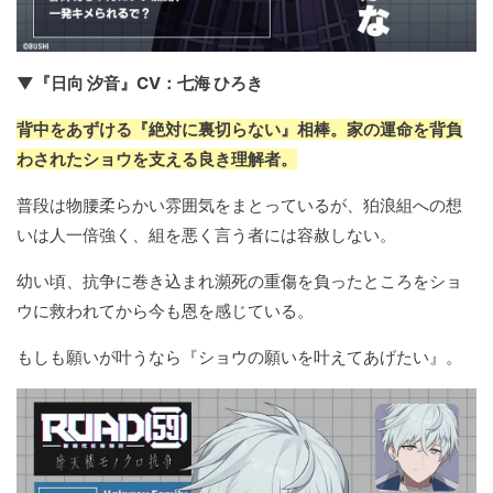
▼『日向 汐音』CV：七海 ひろき
背中をあずける『絶対に裏切らない』相棒。家の運命を背負
わされたショウを支える良き理解者。
普段は物腰柔らかい雰囲気をまとっているが、狛浪組への想
いは人一倍強く、組を悪く言う者には容赦しない。
幼い頃、抗争に巻き込まれ瀕死の重傷を負ったところをショ
ウに救われてから今も恩を感じている。
もしも願いが叶うなら『ショウの願いを叶えてあげたい』。