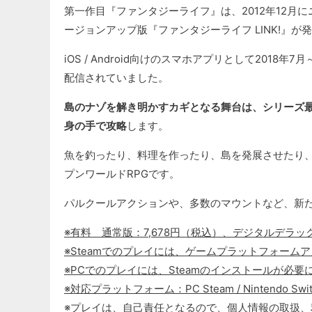
第一作目『ファンタジーライフ』は、2012年12月に
ージョンアップ版『ファンタジーライフ LINK!』が
iOS / Android向けのスマホアプリとして2018
配信されていました。
島のナゾを解き明かすカギとなる舞台は、シリーズ
身の手で攻略
します。
魚を釣ったり、料理を作ったり、島を発展させたり
プンワールドRPGです。
パルクールアクションや、多数のマウントなど、新
※有料 通常版：7,678円（税込）、デジタルデラッ
※Steamでのプレイには、ゲームプラットフォーム
※PCでのプレイには、Steamのインストールが必要
※対応プラットフォーム：PC Steam / Nintendo Switch / S
※プレイは、自己責任となるので、個人情報の取扱