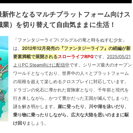
最新作となるマルチプラットフォーム向けス
（職業）を切り替えて自由気ままに生活！
「ファンタジーライフi グルグルの竜と時をぬすむ少女」
は、
2012年12月発売の『ファンタジーライフ』の続編が新
要素満載で展開される
スローライフRPG
です。
2025/05/21
よりPC Steam向けに配信中
です。シリーズ最大のオープン
ワールドとなっており、世界中の人々とプラットフォーム
の垣根を超えて楽しめるクロスプレイに対応しています。
ドラゴンの化石に導かれた冒険家となり、千年前と現代を
行き来しながら、かつて豊かだった王国が滅んでしまった
謎を解き明かします。
崖に登ったり、川や湖を泳いだり、
乗り物に乗ったりしながら、広大な大陸を思いのままに駆
け回り
ましょう。