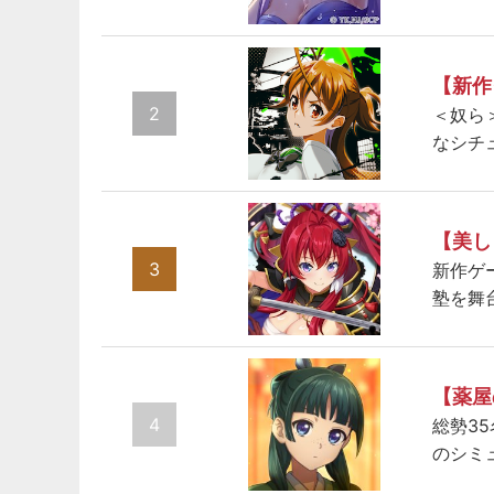
【新作
2
＜奴ら
なシチ
【美し
3
新作ゲ
塾を舞
【薬屋
4
総勢3
のシミ