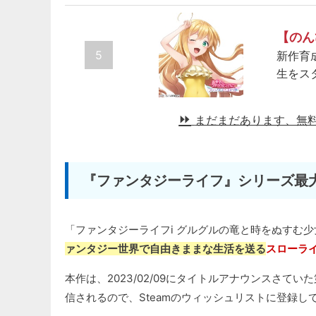
【のん
5
新作育
生をス
まだまだあります、無
『ファンタジーライフ』シリーズ最
「ファンタジーライフi グルグルの竜と時をぬすむ
ァンタジー世界で自由きままな生活を送る
スローライ
本作は、2023/02/09にタイトルアナウンスさてい
信されるので、Steamのウィッシュリストに登録し