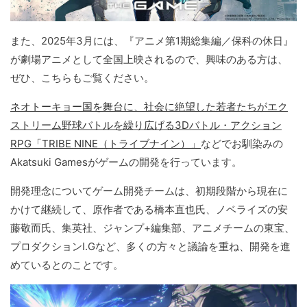
また、2025年3月には、『アニメ第1期総集編／保科の休日』
が劇場アニメとして全国上映されるので、興味のある方は、
ぜひ、こちらもご覧ください。
ネオトーキョー国を舞台に、社会に絶望した若者たちがエク
ストリーム野球バトルを繰り広げる3Dバトル・アクション
RPG「TRIBE NINE（トライブナイン）」
などでお馴染みの
Akatsuki Gamesがゲームの開発を行っています。
開発理念についてゲーム開発チームは、初期段階から現在に
かけて継続して、原作者である橋本直也氏、ノベライズの安
藤敬而氏、集英社、ジャンプ+編集部、アニメチームの東宝、
プロダクションI.Gなど、多くの方々と議論を重ね、開発を進
めているとのことです。