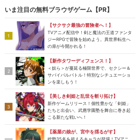
いま注目の無料ブラウザゲーム【PR】
【サクサク最強の冒険者へ！】
TVアニメ配信中！剣と魔法の王道ファンタ
1
ジーRPGで冒険を始めよう。異世界転生へ
の扉が今開かれる！
【新作タワーディフェンス！】
＜奴ら＞が蔓延る極限世界で、セクシー＆
2
サバイバルバトル！特別なシチュエーショ
ンを楽しもう！
【美しき剣姫と乱世を斬り拓け】
新作ゲームリリース！個性豊かな「剣姫」
3
たちと出会い、武應学園塾を舞台に巻き起
こる新たな戦いへ！
【薬屋の娘が、宮中を揺るがす】
総勢35名を超えるキャラが登場！TVアニ