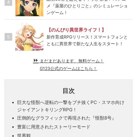
4
メ『薬屋のひとりごと』のシミュレーショ
ンゲーム！
【のんびり異世界ライフ！】
5
新作育成RPGリリース！スマートフォンと
ともに異世界で新たな人生をスタート！
まだまだあります、無料ゲーム！
G123公式のゲームはこちら！
目次
巨大な怪獣へ逆転の一撃をブチ抜くPC・スマホ向け
ジャイアントキリングRPG！
圧倒的なグラフィックで再現された『怪獣8号』
豊富に用意されたストーリーモード
世界観