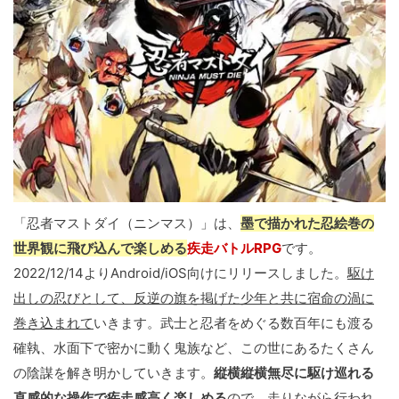
「忍者マストダイ（ニンマス）」は、
墨で描かれた忍絵巻の
世界観に飛び込んで楽しめる
疾走バトルRPG
です。
2022/12/14よりAndroid/iOS向けにリリースしました。
駆け
出しの忍びとして、反逆の旗を掲げた少年と共に宿命の渦に
巻き込まれて
いきます。武士と忍者をめぐる数百年にも渡る
確執、水面下で密かに動く鬼族など、この世にあるたくさん
の陰謀を解き明かしていきます。
縦横縦横無尽に駆け巡れる
直感的な操作で疾走感高く楽しめる
ので、走りながら行われ