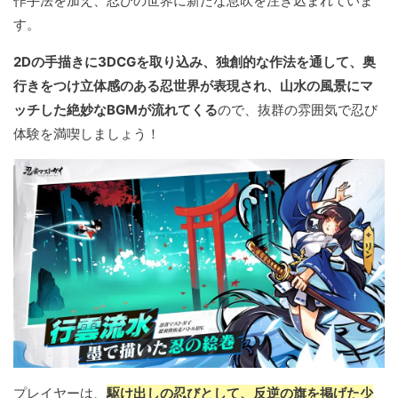
作手法を加え、忍びの世界に新たな息吹を注ぎ込まれていま
す。
2Dの手描きに3DCGを取り込み、独創的な作法を通して、奥
行きをつけ立体感のある忍世界が表現され、山水の風景にマ
ッチした絶妙なBGMが流れてくる
ので、抜群の雰囲気で忍び
体験を満喫しましょう！
プレイヤーは、
駆け出しの忍びとして、反逆の旗を掲げた少