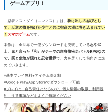
ゲームアプリ！
「忍者マストダイ（ニンマス）」は、
駆け出しの忍びとし
て、反逆の旗を掲げた少年と共に宿命の渦に巻き込まれてい
く
スマホゲーム
です。
本作は、全世界で一億ダウンロードを突破している
忍や武
士、鬼と言った『和』がテーマの超爽快疾走バトルRPGなの
で、罠と危険が隠れた忍者世界
で、力を尽くして前向きに進
めていきます。
※基本プレイ無料+アイテム課金制
※Google Play/App Storeでダウンロード可能
※プレイは、自己責任となるので、個人情報の取扱、利用規
約、注意事項などをよくご確認ください