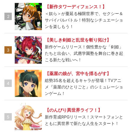
【新作タワーディフェンス！】
＜奴ら＞が蔓延る極限世界で、セクシー＆
2
サバイバルバトル！特別なシチュエーショ
ンを楽しもう！
【美しき剣姫と乱世を斬り拓け】
新作ゲームリリース！個性豊かな「剣姫」
3
たちと出会い、武應学園塾を舞台に巻き起
こる新たな戦いへ！
【薬屋の娘が、宮中を揺るがす】
総勢35名を超えるキャラが登場！TVアニ
4
メ『薬屋のひとりごと』のシミュレーショ
ンゲーム！
【のんびり異世界ライフ！】
5
新作育成RPGリリース！スマートフォンと
ともに異世界で新たな人生をスタート！