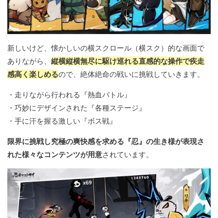
新しいけど、懐かしいの横スクロール（横スク）的な画面で
ありながら、
縦横縦横無尽に駆け巡れる直感的な操作で疾走
感高く楽しめる
ので、絶体絶命の戦いに挑戦していきます。
・走りながら行われる『熱血バトル』
・巧妙にデザインされた『各種ステージ』
・手に汗を握る激しい『ボス戦』
限界に挑戦し究極の爽快感を求める『忍』の生き様が表現さ
れた様々なコンテンツが用意
されています。