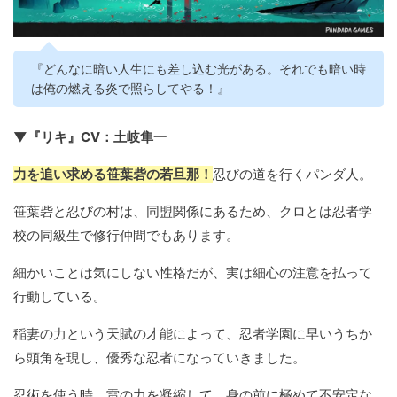
『どんなに暗い人生にも差し込む光がある。それでも暗い時
は俺の燃える炎で照らしてやる！』
▼『リキ』CV：土岐隼一
力を追い求める笹葉砦の若旦那！
忍びの道を行くパンダ人。
笹葉砦と忍びの村は、同盟関係にあるため、クロとは忍者学
校の同級生で修行仲間でもあります。
細かいことは気にしない性格だが、実は細心の注意を払って
行動している。
稲妻の力という天賦の才能によって、忍者学園に早いうちか
ら頭角を現し、優秀な忍者になっていきました。
忍術を使う時、雷の力を凝縮して、身の前に極めて不安定な