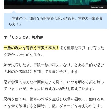
『雷電の下、如何なる暗闇をも追い詰める。雷神の一撃を喰
らえ！』
▼『リン』CV：悠木碧
一族の呪いを背負う玉狐の巫女！
遠く極寒な玉狐山で育った
冷静かつ理性的な少女。
姉が失踪した後、玉狐一族の巫女になり、とある目的で忍び
の村の忍者試験に参加して見事に合格します。
忍者学園でみんなの面倒をよく見て、いつも明るく振る舞っ
ていましたが、実は人に言えない秘密を抱えています。
忍術を使う時、極寒の領域を生成し吹雪を召喚し、触れるも
のを全て破壊すると同時に、敵にダメージを与えられます。