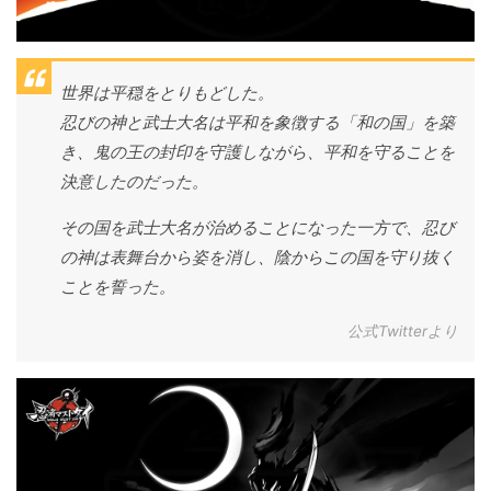
世界は平穏をとりもどした。
忍びの神と武士大名は平和を象徴する「和の国」を築
き、鬼の王の封印を守護しながら、平和を守ることを
決意したのだった。
その国を武士大名が治めることになった一方で、忍び
の神は表舞台から姿を消し、陰からこの国を守り抜く
ことを誓った。
公式Twitterより