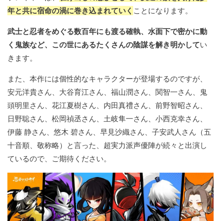
年と共に宿命の渦に巻き込まれていく
ことになります。
武士と忍者をめぐる数百年にも渡る確執、水面下で密かに動
く鬼族など、この世にあるたくさんの陰謀を解き明かして
い
きます。
また、本作には個性的なキャラクターが登場するのですが、
安元洋貴さん、大谷育江さん、福山潤さん、関智一さん、鬼
頭明里さん、花江夏樹さん、内田真禮さん、前野智昭さん、
日野聡さん、松岡禎丞さん、土岐隼一さん、小西克幸さん、
伊藤 静さん、悠木 碧さん、早見沙織さん、子安武人さん（五
十音順、敬称略）と言った、超実力派声優陣が続々と出演し
ているので、ご期待ください。