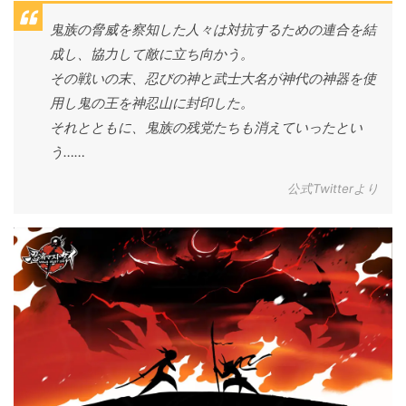
鬼族の脅威を察知した人々は対抗するための連合を結
成し、協力して敵に立ち向かう。
その戦いの末、忍びの神と武士大名が神代の神器を使
用し鬼の王を神忍山に封印した。
それとともに、鬼族の残党たちも消えていったとい
う……
公式Twitterより