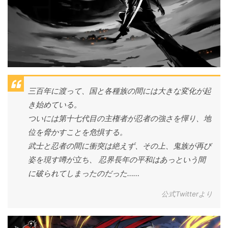
三百年に渡って、国と各種族の間には大きな変化が起
き始めている。
ついには第十七代目の主権者が忍者の強さを憚り、地
位を脅かすことを危惧する。
武士と忍者の間に衝突は絶えず、その上、鬼族が再び
姿を現す噂が立ち、 忍界長年の平和はあっという間
に破られてしまったのだった……
公式Twitterより