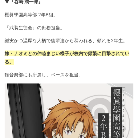
▼『谷崎 潤一郎』
櫻眞學園高等部 2年B組。
『武装生徒会』の庶務担当。
誠実かつ温厚な人柄で後輩達から慕われる、頼れる2年生。
妹・ナオミとの仲睦まじい様子が校内で頻繁に目撃されてい
る。
軽音楽部にも所属し、ベースを担当。