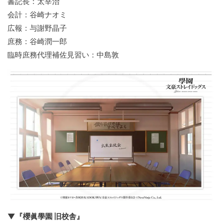
書記長：太宰治
会計：谷崎ナオミ
広報：与謝野晶子
庶務：谷崎潤一郎
臨時庶務代理補佐見習い：中島敦
▼『櫻眞學園 旧校舎』