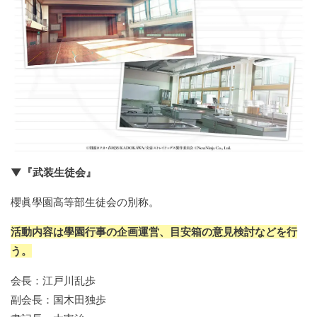
▼『武装生徒会』
櫻眞學園高等部生徒会の別称。
活動内容は學園行事の企画運営、目安箱の意見検討などを行
う。
会長：江戸川乱歩
副会長：国木田独歩