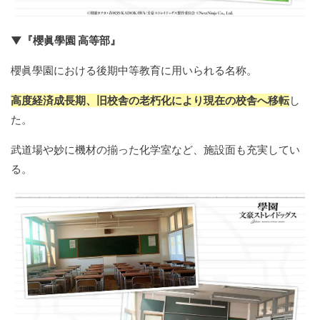
▼『櫻眞學園 高等部』
櫻眞學園における後期中等教育に用いられる名称。
高度経済成長期、旧校舎の老朽化により現在の校舎へ移転
し
た。
武道場や妙に機材の揃った化学室など、施設面も充実してい
る。