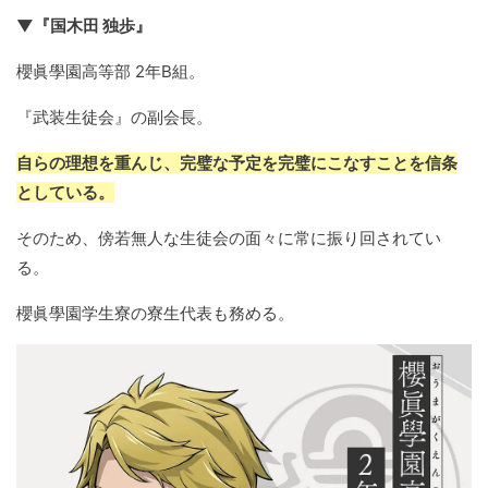
▼『国木田 独歩』
櫻眞學園高等部 2年B組。
『武装生徒会』の副会長。
自らの理想を重んじ、完璧な予定を完璧にこなすことを信条
としている。
そのため、傍若無人な生徒会の面々に常に振り回されてい
る。
櫻眞學園学生寮の寮生代表も務める。