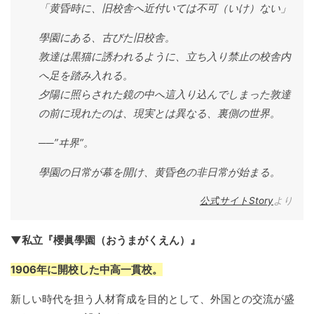
「黄昏時に、旧校舎へ近付いては不可（いけ）ない」
學園にある、古びた旧校舎。
敦達は黒猫に誘われるように、立ち入り禁止の校舎内
へ足を踏み入れる。
夕陽に照らされた鏡の中へ這入り込んでしまった敦達
の前に現れたのは、現実とは異なる、裏側の世界。
──”ヰ界”。
學園の日常が幕を開け、黄昏色の非日常が始まる。
公式サイトStory
より
▼私立『櫻眞學園（おうまがくえん）』
1906年に開校した中高一貫校。
新しい時代を担う人材育成を目的として、外国との交流が盛