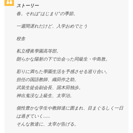
ストーリー
春。それは”はじまり”の季節。
一週間遅れだけど、入学おめでとう
校舎
私立櫻眞學園高等部。
朗らかな陽射の下で出会った同級生・中島敦。
彩りに満ちた學園生活を予感させる巡り合い。
担任の国語教師、織田作之助。
武装生徒会副会長、国木田独歩。
神出鬼没な上級生、太宰治。
個性豊かな学生や教師達に囲まれ、目まぐるしく一日
は過ぎていく……
そんな敦達に、太宰が告げる。