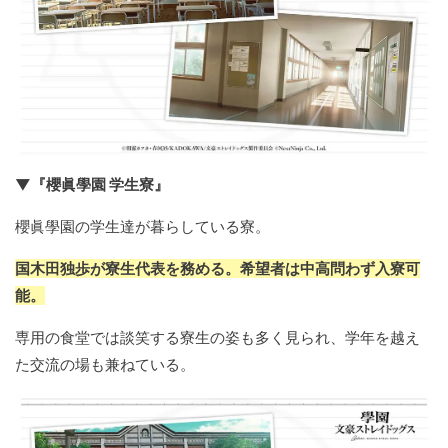
▼『櫻眞學園 学生寮』
櫻眞學園の学生達が暮らしている寮。
国木田独歩が寮生代表を務める。希望者は中高問わず入寮可
能。
専用の食堂では談笑する寮生の姿も多く見られ、学年を越え
た交流の場も兼ねている。