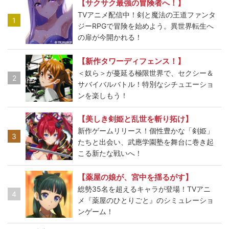
【サクサク最強の冒険者へ！】
TVアニメ配信中！剣と魔法の王道ファンタ
1
ジーRPGで冒険を始めよう。異世界転生へ
の扉が今開かれる！
【新作タワーディフェンス！】
＜奴ら＞が蔓延る極限世界で、セクシー＆
2
サバイバルバトル！特別なシチュエーショ
ンを楽しもう！
【美しき剣姫と乱世を斬り拓け】
新作ゲームリリース！個性豊かな「剣姫」
3
たちと出会い、武應学園塾を舞台に巻き起
こる新たな戦いへ！
【薬屋の娘が、宮中を揺るがす】
総勢35名を超えるキャラが登場！TVアニ
4
メ『薬屋のひとりごと』のシミュレーショ
ンゲーム！