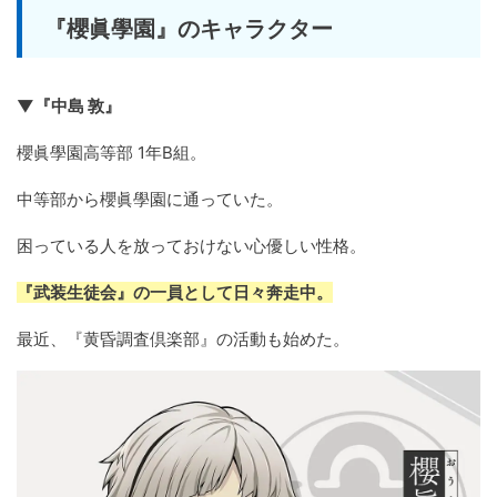
『櫻眞學園』のキャラクター
▼『中島 敦』
櫻眞學園高等部 1年B組。
中等部から櫻眞學園に通っていた。
困っている人を放っておけない心優しい性格。
『武装生徒会』の一員として日々奔走中。
最近、『黄昏調査倶楽部』の活動も始めた。