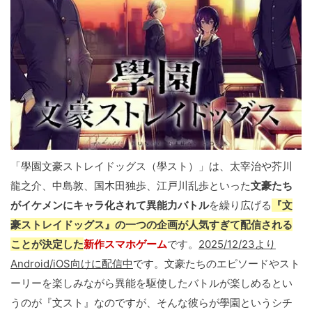
「學園文豪ストレイドッグス（學スト）」は、太宰治や芥川
龍之介、中島敦、国木田独歩、江戸川乱歩といった
文豪たち
がイケメンにキャラ化されて異能力バトル
を繰り広げる
『文
豪ストレイドッグス』の一つの企画が人気すぎて配信される
ことが決定した
新作スマホゲーム
です。
2025/12/23より
Android/iOS向けに配信中
です。文豪たちのエピソードやスト
ーリーを楽しみながら異能を駆使したバトルが楽しめるとい
うのが『文スト』なのですが、そんな彼らが學園というシチ