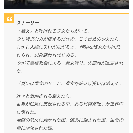
ストーリー
「魔女」と呼ばれる少女たちがいる。
少し特別な力が使えるだけの、ごく普通の少女たち。
しかし大陸に災いが広がると、 特別な彼女たちは恐
れられ、忌み嫌われはじめる。
やがて聖槍教会による「魔女狩り」の開始が宣言され
た。
「災いは魔女のせいだ。魔女を殺せば災いは消える」
次々と処刑される魔女たち。
世界が狂気に支配される中、ある日突然呪いが世界中
に現れた。
地獄の劫火に焼かれた国。骸晶に蝕まれた国。生命の
樹に浄化された国。