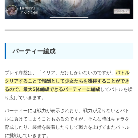
パーティー編成
プレイ序盤は、『イリア』だけしかいないのですが、
バトル
クリアすることで報酬として少女たちを獲得することができ
るので、最大5体編成できるパーティーに編成
してバトルを繰
り広げていきます。
パーティーには戦力が表示されおり、戦力が足りないとバト
ルに負けてしまうこともあるのですが、そんな時はキャラを
育成したり、装備を装着したりして戦力を上げてまたバトル
に挑戦していきます。