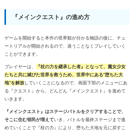
『メインクエスト』の進め方
ゲームを開始すると本作の世界観が分かる物語の後に、チュ
ートリアルが開始されるので、迷うことなくプレイしていく
ことができます。
プレイヤーは、
『杖の力を継承した者』となって、魔女少女
たちと共に滅びた世界を救うため、世界中にある“堕ちた大
地”を解放
していくことになるので、画面下部のメニューにあ
る『クエスト』から、どんどん『メインクエスト』を進めて
いきます。
『メインクエスト』はステージバトルをクリアすることで、
そこに住む領民が増えて
いき、バトルを最終ステージまで進
めていくことで『杖の力』により、堕ちた大地を元に戻すこ