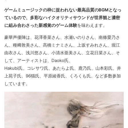
ゲームミュージックの枠に捉われない最高品質のBGMとなっ
ているので、多彩なハイクオリティサウンドが世界観と濃密
に組み合わさった新感覚のゲーム体験
を味わえます。
豪華声優陣は、花澤香菜さん、水瀬いのりさん、南條愛乃さ
ん、種﨑敦美さん、髙橋ミナミさん、上坂すみれさん、堀江
由衣さん、浅川悠さん、小清水亜美さん、立花日菜さん、そ
して、アーティストは、Daoko氏、
Hakubi氏、コレサワ氏、あたらよ氏、鹿乃氏、山本彩氏、井
上苑子氏、96猫氏、平原綾香氏、くろくも氏、など多数参加
しています。