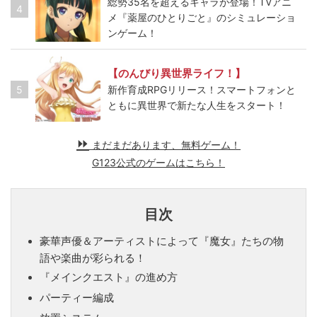
総勢35名を超えるキャラが登場！TVアニ
4
メ『薬屋のひとりごと』のシミュレーショ
ンゲーム！
【のんびり異世界ライフ！】
5
新作育成RPGリリース！スマートフォンと
ともに異世界で新たな人生をスタート！
まだまだあります、無料ゲーム！
G123公式のゲームはこちら！
目次
豪華声優＆アーティストによって『魔女』たちの物
語や楽曲が彩られる！
『メインクエスト』の進め方
パーティー編成