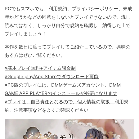
PCでもスマホでも、利用規約、プライバシーポリシー、未成
年かどうかなどの同意をしないとプレイできないので、流し
読みではなく、しっかり自分で規約を確認し、納得した上で
プレイしましょう！
本作を数日に渡ってプレイしてご紹介しているので、興味の
ある方はぜひご覧ください。
※基本プレイ無料+アイテム課金制
※Google play/App Storeでダウンロード可能
※PC版のプレイには、DMMゲームズアカウント、DMM
GAME APP PLAYERのインストールが必要になります
※プレイは、自己責任となるので、個人情報の取扱、利用規
約、注意事項などをよくご確認ください