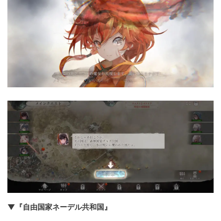
▼『自由国家ネーデル共和国』