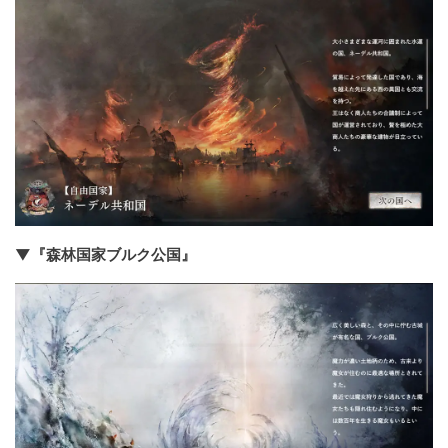
▼『森林国家ブルク公国』