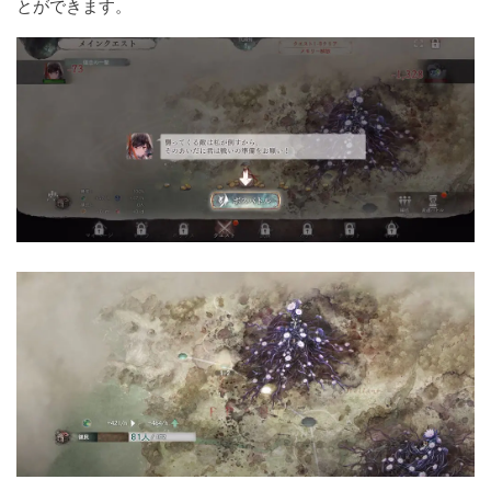
とができます。