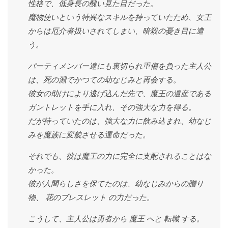
性格で、低身長の醜い見た目だった。
魔物使いという特異なスキルを持っていたため、女王
からは厄介者扱いされてしまい、暗殺の憂き目に遭
う。
パーティメンバー達にも裏切られ重傷を負った主人公
は、死の淵でかつての幼なじみと再会する。
彼女の助けにより逃げ込んだ先で、魔王の遺産である
ガントレットを手に入れ、その強大な力を得る。
だが待っていたのは、強大な力に飲み込まれ、幼なじ
みを魔族に変貌させる運命だった。
それでも、彼は魔王の力に完全に支配されることはな
かった。
彼が人間らしさを保てたのは、幼なじみからの贈り
物、 花のブレスレット の力だった。
こうして、主人公は勇者から 魔王 へと 転職 する。