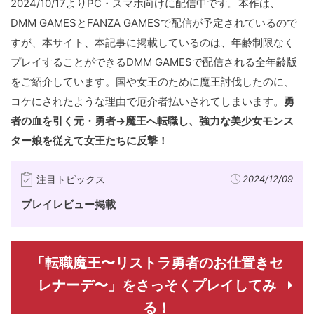
2024/10/17よりPC・スマホ向けに配信中
です。本作は、
DMM GAMESとFANZA GAMESで配信が予定されているので
すが、本サイト、本記事に掲載しているのは、年齢制限なく
プレイすることができるDMM GAMESで配信される全年齢版
をご紹介しています。国や女王のために魔王討伐したのに、
コケにされたような理由で厄介者払いされてしまいます。
勇
者の血を引く元・勇者→魔王へ転職し、強力な美少女モンス
ター娘を従えて女王たちに反撃！
注目トピックス
2024/12/09
プレイレビュー掲載
「転職魔王〜リストラ勇者のお仕置きセ
レナーデ〜」をさっそくプレイしてみ
る！