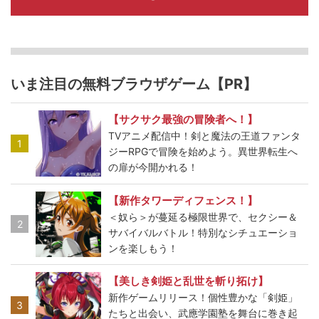
いま注目の無料ブラウザゲーム【PR】
【サクサク最強の冒険者へ！】
TVアニメ配信中！剣と魔法の王道ファンタ
1
ジーRPGで冒険を始めよう。異世界転生へ
の扉が今開かれる！
【新作タワーディフェンス！】
＜奴ら＞が蔓延る極限世界で、セクシー＆
2
サバイバルバトル！特別なシチュエーショ
ンを楽しもう！
【美しき剣姫と乱世を斬り拓け】
新作ゲームリリース！個性豊かな「剣姫」
3
たちと出会い、武應学園塾を舞台に巻き起