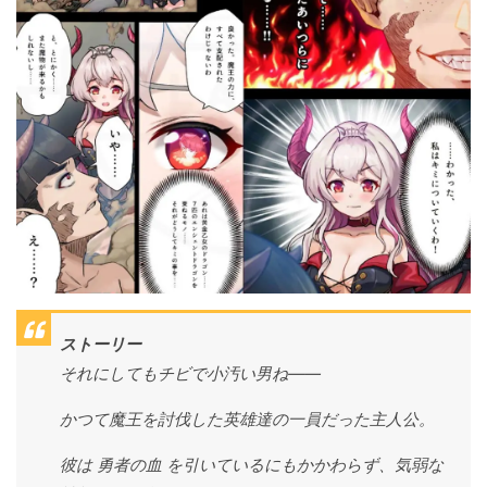
ストーリー
それにしてもチビで小汚い男ね——
かつて魔王を討伐した英雄達の一員だった主人公。
彼は 勇者の血 を引いているにもかかわらず、気弱な