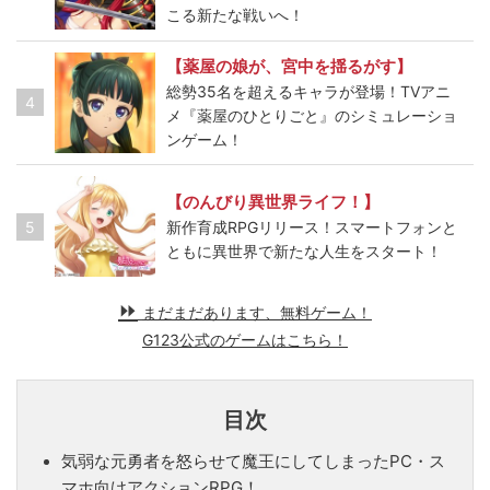
こる新たな戦いへ！
【薬屋の娘が、宮中を揺るがす】
総勢35名を超えるキャラが登場！TVアニ
4
メ『薬屋のひとりごと』のシミュレーショ
ンゲーム！
【のんびり異世界ライフ！】
5
新作育成RPGリリース！スマートフォンと
ともに異世界で新たな人生をスタート！
まだまだあります、無料ゲーム！
G123公式のゲームはこちら！
目次
気弱な元勇者を怒らせて魔王にしてしまったPC・ス
マホ向けアクションRPG！