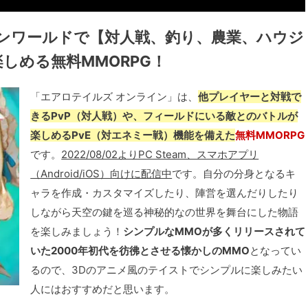
ンワールドで【対人戦、釣り、農業、ハウジ
しめる無料MMORPG！
「エアロテイルズ オンライン」は、
他プレイヤーと対戦で
きるPvP（対人戦）や、フィールドにいる敵とのバトルが
楽しめるPvE（対エネミー戦）機能を備えた
無料MMORPG
です。
2022/08/02よりPC Steam、スマホアプリ
（Android/iOS）向けに配信中
です。自分の分身となるキ
ャラを作成・カスタマイズしたり、陣営を選んだりしたり
しながら天空の鍵を巡る神秘的なの世界を舞台にした物語
を楽しみましょう！
シンプルなMMOが多くリリースされて
いた2000年初代を彷彿とさせる懐かしのMMO
となってい
るので、3Dのアニメ風のテイストでシンプルに楽しみたい
人にはおすすめだと思います。