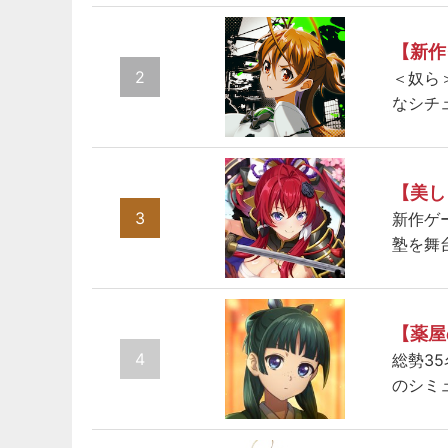
【新作
2
＜奴ら
なシチ
【美し
3
新作ゲ
塾を舞
【薬屋
4
総勢3
のシミ