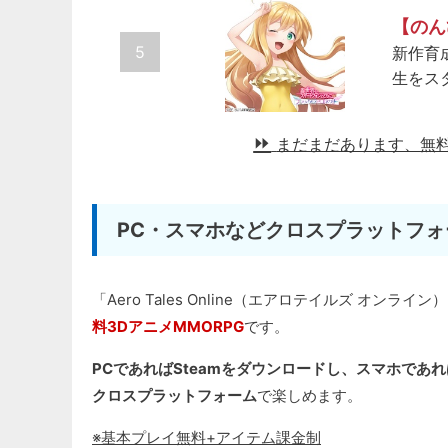
【のん
5
新作育
生をス
まだまだあります、無
PC・スマホなどクロスプラットフォ
「Aero Tales Online（エアロテイルズ オンライン
料3DアニメMMORPG
です。
PCであればSteamをダウンロードし、スマホで
クロスプラットフォーム
で楽しめます。
※基本プレイ無料+アイテム課金制