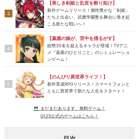
【美しき剣姫と乱世を斬り拓け】
新作ゲームリリース！個性豊かな「剣姫」
3
たちと出会い、武應学園塾を舞台に巻き起
こる新たな戦いへ！
【薬屋の娘が、宮中を揺るがす】
総勢35名を超えるキャラが登場！TVアニ
4
メ『薬屋のひとりごと』のシミュレーショ
ンゲーム！
【のんびり異世界ライフ！】
5
新作育成RPGリリース！スマートフォンと
ともに異世界で新たな人生をスタート！
まだまだあります、無料ゲーム！
G123公式のゲームはこちら！
目次