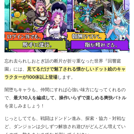
忘れ去られしおとぎ話の断片が折り重なった世界『回響庭
園』には、
見てるだけで魅了される懐かしいドット絵のキャ
ラクターが100体以上登場
します。
闇堕ちキャラも、仲間にすれば心強い味方になってくれるの
で、
最大10人を編成して、操作いらずで楽しめる爽快バトル
を楽しみましょう！
じっとしてても、戦闘はドンドン進み、探索・協力・対戦な
ど、ダンジョンは少しずつ解放され遊びがどんどん増えてい