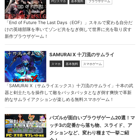
PC/スマホ
基本無料
ブラウザゲーム
「End of Future The Last Days（EOF）」スキルで変わる自分だ
けの英雄部隊を率いてゾンビ共をなぎ倒して世界に光を取り戻す
新作ブラウザゲーム！
SAMURAI X 十刀流のサムライ
スマホ
基本無料
スマホゲーム
「SAMURAI X（サムライエックス）十刀流のサムライ」十本の武
器と剣士たちを操作して敵をバッタバッタとなぎ倒す爽快で革新
的なサムライアクションが楽しめる無料スマホゲーム！
パズルが面白いブラウザゲーム20選！マ
ッチ3の定番から落ち物、スライド、ア
クションなど、変わり種まで一挙ご紹