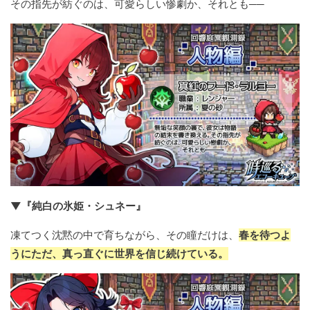
その指先が紡ぐのは、可愛らしい惨劇か、それとも──
▼『純白の氷姫・シュネー』
凍てつく沈黙の中で育ちながら、その瞳だけは、
春を待つよ
うにただ、真っ直ぐに世界を信じ続けている。