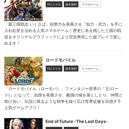
PC/スマホ
基本無料
スマホゲーム
「新三国戦志 いくさば」自勢力を発展させ『知力・武力』を手に
入れ乱世を治める人気スマホゲーム！歴史に名を残した三国の戦
役をオリジナルグラフィックにより完全再現した縦プレイで楽し
めます！
ロードモバイル
PC/スマホ
基本無料
スマホゲーム
「ロードモバイル（ローモバ）」ファンタジー世界の『王(ロー
ド)』となって、自国を発展させ、敵国の城を落としたり、仲間と
助け合い、伝説に残るような戦争を繰り広げ世界征服を目指す千
人気ゲームアプリ！
End of Future -The Last Days-