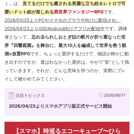
く」は、
見てるだけでも癒される美麗な立ち絵＆レトロで可
愛いドット絵が楽しめる
異世界ファンタジーRPG
です。
2026/03/25よりPCやスマホのブラウザ向けに配信され、
2026/04/23よりiOS/Android向けアプリが配信中
です。調律
者となって、
忘れ去られしおとぎ話の断片が折り重なった世
界『回響庭園』を舞台に、最大10人を編成して世界を救う観
測×放置RPG
です。ちょっと選択するだけで、物語が静かに動
き出すのですが、選ばれなかった選択は、やがて“影”として残
っていきます。それが、どんな意味を持つのか、実際にプレ
イして確かめてみてください。
注目トピックス
2026/06/17
2026/04/23よりスマホアプリ版正式サービス開始
【スマホ】時巡るエコーキューブ〜ひら