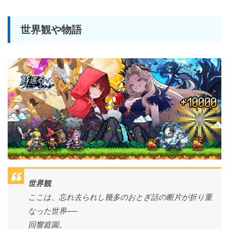
世界観や物語
世界観
ここは、忘れ去られし幾多のおとぎ話の断片が折り重
なった世界──
回響庭園。