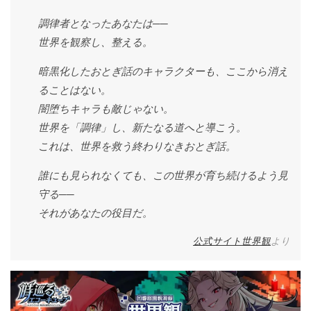
調律者となったあなたは──
世界を観察し、整える。
暗黒化したおとぎ話のキャラクターも、ここから消え
ることはない。
闇堕ちキャラも敵じゃない。
世界を「調律」し、新たなる道へと導こう。
これは、世界を救う終わりなきおとぎ話。
誰にも見られなくても、この世界が育ち続けるよう見
守る──
それがあなたの役目だ。
公式サイト世界観
より