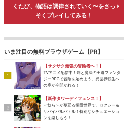
くたび、物語は調律されていく〜をさっ
そくプレイしてみる！
いま注目の無料ブラウザゲーム【PR】
【サクサク最強の冒険者へ！】
TVアニメ配信中！剣と魔法の王道ファンタ
1
ジーRPGで冒険を始めよう。異世界転生へ
の扉が今開かれる！
【新作タワーディフェンス！】
＜奴ら＞が蔓延る極限世界で、セクシー＆
2
サバイバルバトル！特別なシチュエーショ
ンを楽しもう！