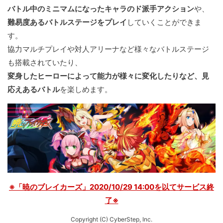
バトル中のミニマムになったキャラのド派手アクション
や、
難易度あるバトルステージをプレイ
していくことができま
す。
協力マルチプレイや対人アリーナなど様々なバトルステージ
も搭載されていたり、
変身したヒーローによって能力が様々に変化したりなど、見
応えあるバトル
を楽しめます。
※「暁のブレイカーズ」2020/10/29 14:00を以てサービス終
了※
Copyright (C) CyberStep, Inc.