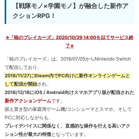
【戦隊モノ×学園モノ】が融合した新作ア
クションRPG！
※「暁のブレイカーズ」2020/10/29 14:00を以てサービス終
了※
「暁のブレイカーズ」は、2018/07/05からNintendo Switch
で配信しており、
2018/11/27にSteam内でPC向けに新作オンラインゲームと
して配信が開始
され、
2018/12/18にiOS / Android向けスマホアプリ版が配信された
新作アクションゲーム
です。
据え置き型の家庭用ゲーム機/コンシューマとスマホ、そして
PCに対応しながらも、
プレイデバイスに関係なく、直感的な操作を行える高いアク
ション性が最大の特徴
となっています。