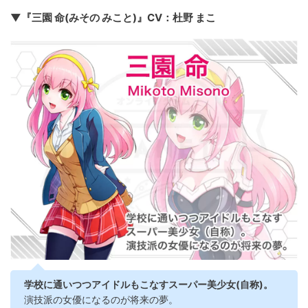
▼『三園 命(みその みこと)』CV：杜野 まこ
学校に通いつつアイドルもこなすスーパー美少女(自称)。
演技派の女優になるのが将来の夢。