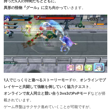
持った5人の仲間たちとともに、
異形の怪物『グール』に立ち向かって
いきます。
1人でじっくりと遊べるストーリーモード
や、
オンラインでプ
レイヤーと共闘して強敵を倒していく協力クエスト
、
オンラインで友人同士と競い合う3vs3のPvPモード
などが搭
載されています。
ゲーム序盤はサクサク進めていくことが可能ですが、