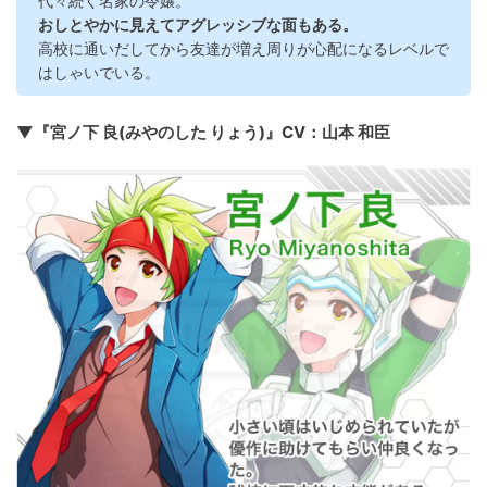
代々続く名家の令嬢。
おしとやかに見えてアグレッシブな面もある。
高校に通いだしてから友達が増え周りが心配になるレベルで
はしゃいでいる。
▼『宮ノ下 良(みやのした りょう)』CV：山本 和臣