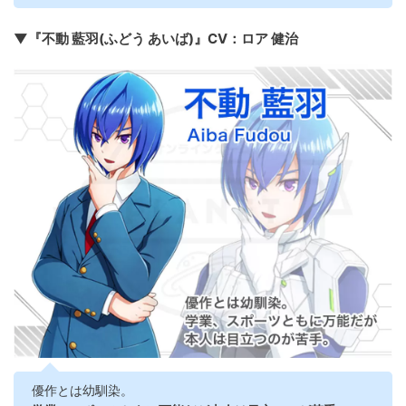
▼『不動 藍羽(ふどう あいば)』CV：ロア 健治
優作とは幼馴染。