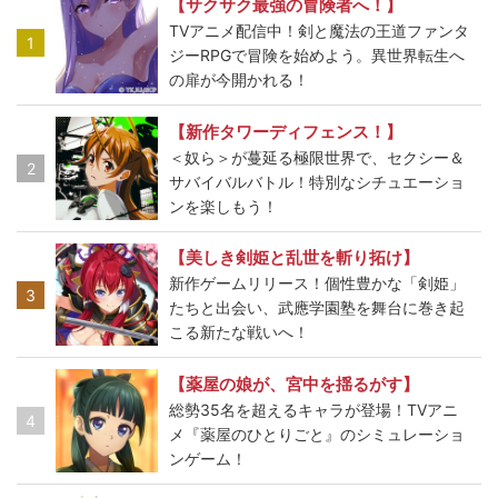
【サクサク最強の冒険者へ！】
TVアニメ配信中！剣と魔法の王道ファンタ
1
ジーRPGで冒険を始めよう。異世界転生へ
の扉が今開かれる！
【新作タワーディフェンス！】
＜奴ら＞が蔓延る極限世界で、セクシー＆
2
サバイバルバトル！特別なシチュエーショ
ンを楽しもう！
【美しき剣姫と乱世を斬り拓け】
新作ゲームリリース！個性豊かな「剣姫」
3
たちと出会い、武應学園塾を舞台に巻き起
こる新たな戦いへ！
【薬屋の娘が、宮中を揺るがす】
総勢35名を超えるキャラが登場！TVアニ
4
メ『薬屋のひとりごと』のシミュレーショ
ンゲーム！