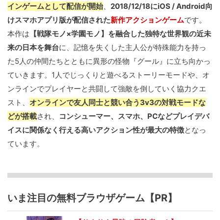
インゲームとして配信が開始
、
2018/12/18にiOS / Android向
けスマホアプリ版が配信された
新作アクションゲーム
です。
本作は
【戦隊モノ×学園モノ】を融合した独特な世界観の近未
来の日本を舞台
に、記憶を失くした主人公が特殊能力を持っ
た5人の仲間たちとともに異形の怪物『グール』に立ち向かっ
ていきます。1人でじっくりと遊べるストーリーモードや、オ
ンラインでプレイヤーと共闘して強敵を倒していく協力クエ
スト、
オンラインで友人同士と競い合う3v3の対戦モードな
どが搭載
され、
コンシューマー、スマホ、PCなどプレイデバ
イスに関係なく行える高いアクション性が最大の特徴
となっ
ています。
いま注目の無料ブラウザゲーム【PR】