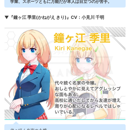
学業、スポーツともに万能だが本人は目立つのが苦手。
▼『鐘ヶ江 季里(かねがえ きり)』CV：小見川 千明