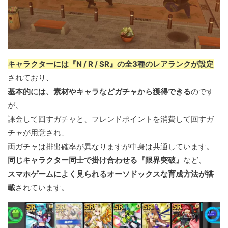
キャラクターには『N / R / SR』の全3種のレアランクが設定
されており、
基本的には、素材やキャラなどガチャから獲得できる
のです
が、
課金して回すガチャと、フレンドポイントを消費して回すガ
チャが用意され、
両ガチャは排出確率が異なりますが中身は共通しています。
同じキャラクター同士で掛け合わせる『限界突破』
など、
スマホゲームによく見られるオーソドックスな育成方法が搭
載
されています。