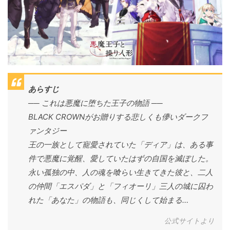
あらすじ
── これは悪魔に堕ちた王子の物語 ──
BLACK CROWNがお贈りする悲しくも儚いダークフ
ァンタジー
王の一族として寵愛されていた「ディア」は、ある事
件で悪魔に覚醒、愛していたはずの自国を滅ぼした。
永い孤独の中、人の魂を喰らい生きてきた彼と、二人
の仲間「エスパダ」と「フィオーリ」三人の城に囚わ
れた「あなた」の物語も、同じくして始まる…
公式サイトより