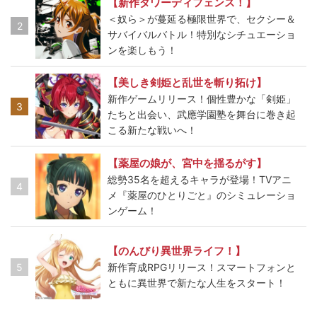
【新作タワーディフェンス！】
＜奴ら＞が蔓延る極限世界で、セクシー＆
2
サバイバルバトル！特別なシチュエーショ
ンを楽しもう！
【美しき剣姫と乱世を斬り拓け】
新作ゲームリリース！個性豊かな「剣姫」
3
たちと出会い、武應学園塾を舞台に巻き起
こる新たな戦いへ！
【薬屋の娘が、宮中を揺るがす】
総勢35名を超えるキャラが登場！TVアニ
4
メ『薬屋のひとりごと』のシミュレーショ
ンゲーム！
【のんびり異世界ライフ！】
5
新作育成RPGリリース！スマートフォンと
ともに異世界で新たな人生をスタート！