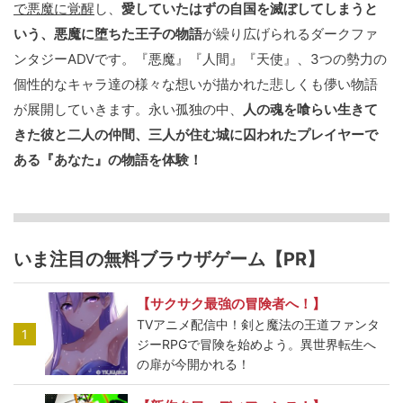
で悪魔に覚醒
し、
愛していたはずの自国を滅ぼしてしまうと
いう、悪魔に堕ちた王子の物語
が繰り広げられるダークファ
ンタジーADVです。『悪魔』『人間』『天使』、3つの勢力の
個性的なキャラ達の様々な想いが描かれた悲しくも儚い物語
が展開していきます。永い孤独の中、
人の魂を喰らい生きて
きた彼と二人の仲間、三人が住む城に囚われたプレイヤーで
ある『あなた』の物語を体験！
いま注目の無料ブラウザゲーム【PR】
【サクサク最強の冒険者へ！】
TVアニメ配信中！剣と魔法の王道ファンタ
1
ジーRPGで冒険を始めよう。異世界転生へ
の扉が今開かれる！