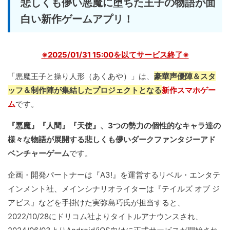
悲しくも儚い悪魔に堕ちた王子の物語が面
白い新作ゲームアプリ！
※2025/01/31 15:00を以てサービス終了※
「悪魔王子と操り人形（あくあや）」は、
豪華声優陣＆スタ
ッフ＆制作陣が集結したプロジェクトとなる
新作スマホゲー
ム
です。
『悪魔』『人間』『天使』、3つの勢力の個性的なキャラ達の
様々な物語が展開する悲しくも儚いダークファンタジーアド
ベンチャーゲーム
です。
企画・開発パートナーは『A3!』を運営するリベル・エンタテ
インメント社、メインシナリオライターは『テイルズ オブ ジ
アビス』などを手掛けた実弥島巧氏が担当すると、
2022/10/28にドリコム社よりタイトルアナウンスされ、